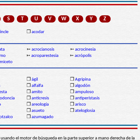
S
T
U
V
W
X
Y
Z
incle
❒
acodar
ata
➳
acrocianosis
➳
acrocinesia
imo
➳
acroparestesia
➳
acrópolis
omiceto
❒
ágil
❒
Agripina
a
❒
alfalfa
❒
algodón
sta
❒
amito
❒
ampuloso
lodoncia
❒
anticresis
❒
antiperístasis
o
❒
areología
❒
arisco
❒
asueto
❒
ateloglosia
otzalco
❒
azumagado
abra usando el motor de búsqueda en la parte superior a mano derecha de la