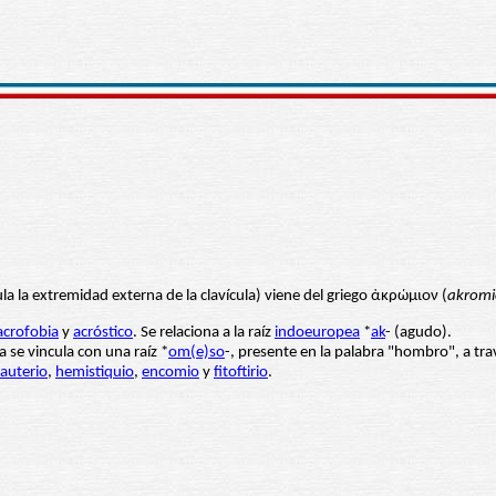
la la extremidad externa de la clavícula) viene del griego ἀκρώμιον (
akrom
acrofobia
y
acróstico
. Se relaciona a la raíz
indoeuropea
*
ak
- (agudo).
a se vincula con una raíz *
om(e)so
-, presente en la palabra "hombro", a trav
cauterio
,
hemistiquio
,
encomio
y
fitoftirio
.