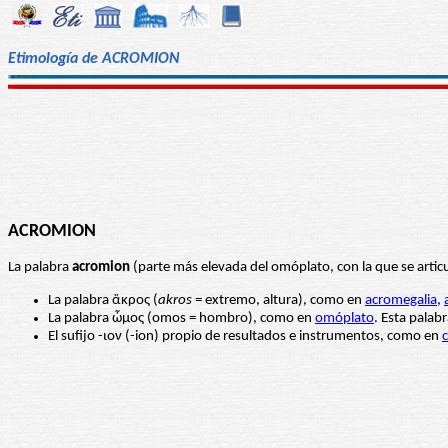
Etimología de ACROMION
ACROMION
La palabra
acromion
(parte más elevada del omóplato, con la que se articu
La palabra ἄκρος (
akros
= extremo, altura), como en
acromegalia
,
La palabra ὦμος (omos = hombro), como en
omóplato
. Esta palabr
El sufijo -ιον (-ion) propio de resultados e instrumentos, como en