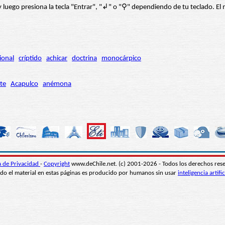
í” y luego presiona la tecla "Entrar", "↲" o "⚲" dependiendo de tu teclado.
ional
críptido
achicar
doctrina
monocárpico
te
Acapulco
anémona
ca de Privacidad
-
Copyright
www.deChile.net. (c) 2001-2026 - Todos los derechos res
do el material en estas páginas es producido por humanos sin usar
inteligencia artific