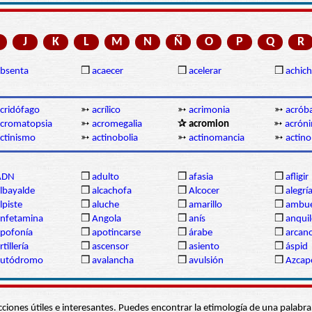
J
K
L
M
N
Ñ
O
P
Q
R
bsenta
❒
acaecer
❒
acelerar
❒
achich
cridófago
➳
acrílico
➳
acrimonia
➳
acrób
cromatopsia
➳
acromegalia
✰ acromion
➳
acrón
ctinismo
➳
actinobolia
➳
actinomancia
➳
actin
ADN
❒
adulto
❒
afasia
❒
afligir
lbayalde
❒
alcachofa
❒
Alcocer
❒
alegrí
lpiste
❒
aluche
❒
amarillo
❒
ambue
nfetamina
❒
Angola
❒
anís
❒
anqui
pofonía
❒
apotincarse
❒
árabe
❒
arcan
rtillería
❒
ascensor
❒
asiento
❒
áspid
autódromo
❒
avalancha
❒
avulsión
❒
Azcap
s secciones útiles e interesantes. Puedes encontrar la etimología de una pal