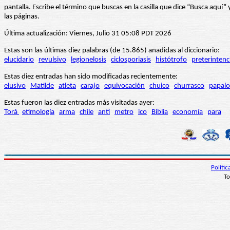
pantalla. Escribe el término que buscas en la casilla que dice “Busca aqu
las páginas.
Última actualización: Viernes, Julio 31 05:08 PDT 2026
Estas son las últimas diez palabras (de 15.865) añadidas al diccionario:
elucidario
revulsivo
legionelosis
ciclosporiasis
histótrofo
preterintenc
Estas diez entradas han sido modificadas recientemente:
elusivo
Matilde
atleta
carajo
equivocación
chuico
churrasco
papalo
Estas fueron las diez entradas más visitadas ayer:
Torá
etimología
arma
chile
anti
metro
ico
Biblia
economía
para
Políti
To