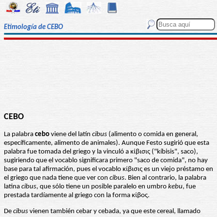
Etimología de CEBO
CEBO
La palabra
cebo
viene del latín
cibus
(alimento o comida en general,
específicamente, alimento de animales). Aunque Festo sugirió que esta
palabra fue tomada del griego y la vinculó a κίβισις ("kíbisis", saco),
sugiriendo que el vocablo significara primero "saco de comida", no hay
base para tal afirmación, pues el vocablo κίβισις es un viejo préstamo en
el griego que nada tiene que ver con
cibus
. Bien al contrario, la palabra
latina
cibus
, que sólo tiene un posible paralelo en umbro
kebu
, fue
prestada tardíamente al griego con la forma κίβος.
De
cibus
vienen también cebar y cebada, ya que este cereal, llamado