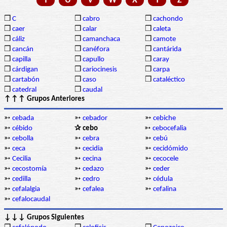
T
U
V
W
X
Y
Z
❒
C
❒
cabro
❒
cachondo
❒
caer
❒
calar
❒
caleta
❒
cáliz
❒
camanchaca
❒
camote
❒
cancán
❒
canéfora
❒
cantárida
❒
capilla
❒
capullo
❒
caray
❒
cárdigan
❒
cariocinesis
❒
carpa
❒
cartabón
❒
caso
❒
cataléctico
❒
catedral
❒
caudal
↑↑↑ Grupos Anteriores
➳
cebada
➳
cebador
➳
cebiche
➳
cébido
✰ cebo
➳
cebocefalia
➳
cebolla
➳
cebra
➳
cebú
➳
ceca
➳
cecidia
➳
cecidómido
➳
Cecilia
➳
cecina
➳
cecocele
➳
cecostomía
➳
cedazo
➳
ceder
➳
cedilla
➳
cedro
➳
cédula
➳
cefalalgia
➳
cefalea
➳
cefalina
➳
cefalocaudal
↓↓↓ Grupos Siguientes