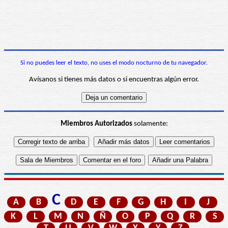
Si no puedes leer el texto, no uses el modo nocturno de tu navegador.
Avísanos si tienes más datos o si encuentras algún error.
Miembros Autorizados
solamente:
C
A
B
D
E
F
G
H
I
J
K
L
M
N
Ñ
O
P
Q
R
S