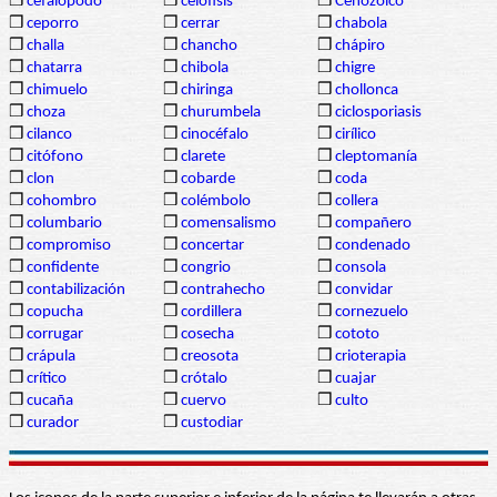
❒
cefalópodo
❒
celofisis
❒
Cenozoico
❒
ceporro
❒
cerrar
❒
chabola
❒
challa
❒
chancho
❒
chápiro
❒
chatarra
❒
chibola
❒
chigre
❒
chimuelo
❒
chiringa
❒
chollonca
❒
choza
❒
churumbela
❒
ciclosporiasis
❒
cilanco
❒
cinocéfalo
❒
cirílico
❒
citófono
❒
clarete
❒
cleptomanía
❒
clon
❒
cobarde
❒
coda
❒
cohombro
❒
colémbolo
❒
collera
❒
columbario
❒
comensalismo
❒
compañero
❒
compromiso
❒
concertar
❒
condenado
❒
confidente
❒
congrio
❒
consola
❒
contabilización
❒
contrahecho
❒
convidar
❒
copucha
❒
cordillera
❒
cornezuelo
❒
corrugar
❒
cosecha
❒
cototo
❒
crápula
❒
creosota
❒
crioterapia
❒
crítico
❒
crótalo
❒
cuajar
❒
cucaña
❒
cuervo
❒
culto
❒
curador
❒
custodiar