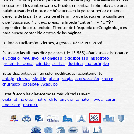
Los iconos de la parte superior e inferior de la página te llevarán a otras
secciones útiles e interesantes. Puedes encontrar la etimología de una
palabra usando el motor de búsqueda en la parte superior a mano
derecha de la pantalla. Escribe el término que buscas en la casilla que
dice “Busca aquí” y luego presiona la tecla "Entrar", "↲" o "⚲"
dependiendo de tu teclado. El motor de búsqueda de Google abajo es
para buscar contenido dentro de las páginas.
Última actualización: Viernes, Agosto 7 06:16 PDT 2026
Estas son las últimas diez palabras (de 15.865) añadidas al diccionario:
elucidario
revulsivo
legionelosis
ciclosporiasis
histótrofo
preterintencional
críptido
achicar
doctrina
monocárpico
Estas diez entradas han sido modificadas recientemente:
antojo
elusivo
Matilde
atleta
carajo
equivocación
chuico
churrasco
papalote
Acapulco
Estas fueron las diez entradas más visitadas ayer:
ojalá
etimología
metro
chile
envidia
tomate
novela
curtir
financiero
discurrir