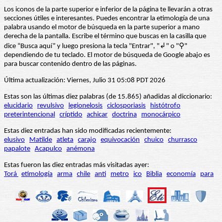
Los iconos de la parte superior e inferior de la página te llevarán a otras
secciones útiles e interesantes. Puedes encontrar la etimología de una
palabra usando el motor de búsqueda en la parte superior a mano
derecha de la pantalla. Escribe el término que buscas en la casilla que
dice “Busca aquí” y luego presiona la tecla "Entrar", "↲" o "⚲"
dependiendo de tu teclado. El motor de búsqueda de Google abajo es
para buscar contenido dentro de las páginas.
Última actualización: Viernes, Julio 31 05:08 PDT 2026
Estas son las últimas diez palabras (de 15.865) añadidas al diccionario:
elucidario
revulsivo
legionelosis
ciclosporiasis
histótrofo
preterintencional
críptido
achicar
doctrina
monocárpico
Estas diez entradas han sido modificadas recientemente:
elusivo
Matilde
atleta
carajo
equivocación
chuico
churrasco
papalote
Acapulco
anémona
Estas fueron las diez entradas más visitadas ayer:
Torá
etimología
arma
chile
anti
metro
ico
Biblia
economía
para