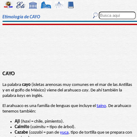
Etimología de CAYO
CAYO
La palabra
cayo
(isletas arenosas muy comunes en el mar de las Antillas
y en el golfo de México) viene del arahuaco
cay
. De ahí también la
palabra
keys
en inglés.
El arahuaco es una familia de lenguas que incluye el
taíno
. De arahuaco
tenemos también:
Aji
(
haxi
= chile, pimiento).
Caimito
(
caimitu
= tipo de árbol).
Cazabe
(
cazabi
= pan de
yuca
, tipo de tortilla que se prepara con