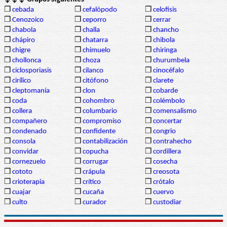
❒
cebada
❒
cefalópodo
❒
celofisis
❒
Cenozoico
❒
ceporro
❒
cerrar
❒
chabola
❒
challa
❒
chancho
❒
chápiro
❒
chatarra
❒
chibola
❒
chigre
❒
chimuelo
❒
chiringa
❒
chollonca
❒
choza
❒
churumbela
❒
ciclosporiasis
❒
cilanco
❒
cinocéfalo
❒
cirílico
❒
citófono
❒
clarete
❒
cleptomanía
❒
clon
❒
cobarde
❒
coda
❒
cohombro
❒
colémbolo
❒
collera
❒
columbario
❒
comensalismo
❒
compañero
❒
compromiso
❒
concertar
❒
condenado
❒
confidente
❒
congrio
❒
consola
❒
contabilización
❒
contrahecho
❒
convidar
❒
copucha
❒
cordillera
❒
cornezuelo
❒
corrugar
❒
cosecha
❒
cototo
❒
crápula
❒
creosota
❒
crioterapia
❒
crítico
❒
crótalo
❒
cuajar
❒
cucaña
❒
cuervo
❒
culto
❒
curador
❒
custodiar