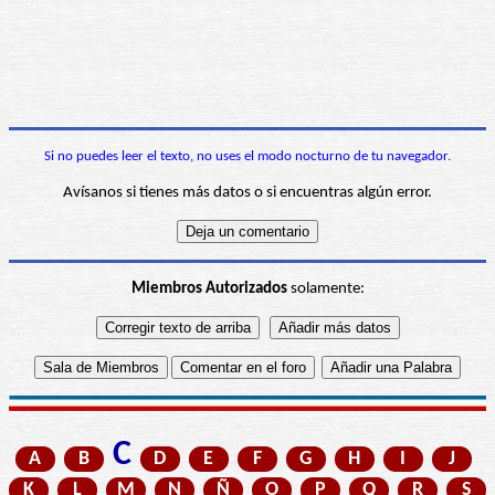
Si no puedes leer el texto, no uses el modo nocturno de tu navegador.
Avísanos si tienes más datos o si encuentras algún error.
Miembros Autorizados
solamente:
C
A
B
D
E
F
G
H
I
J
K
L
M
N
Ñ
O
P
Q
R
S