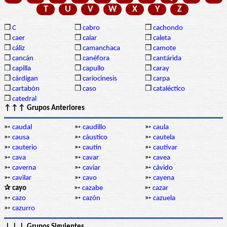
T
U
V
W
X
Y
Z
❒
C
❒
cabro
❒
cachondo
❒
caer
❒
calar
❒
caleta
❒
cáliz
❒
camanchaca
❒
camote
❒
cancán
❒
canéfora
❒
cantárida
❒
capilla
❒
capullo
❒
caray
❒
cárdigan
❒
cariocinesis
❒
carpa
❒
cartabón
❒
caso
❒
cataléctico
❒
catedral
↑↑↑ Grupos Anteriores
➳
caudal
➳
caudillo
➳
caula
➳
causa
➳
cáustico
➳
cautela
➳
cauterio
➳
cautín
➳
cautivar
➳
cava
➳
cavar
➳
cavea
➳
caverna
➳
caviar
➳
cávido
➳
cavilar
➳
cavo
➳
cayena
✰ cayo
➳
cazabe
➳
cazar
➳
cazo
➳
cazón
➳
cazuela
➳
cazurro
↓↓↓ Grupos Siguientes