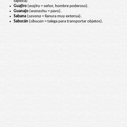
tapioca)
Guajiro
(
wajiru
= señor, hombre poderoso).
Guanajo
(
wanashu
= pavo).
Sabana
(
savana
= llanura muy extensa).
Sabucán
(
sibucan
= talega para transportar objetos).