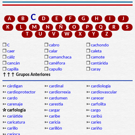
C
A
B
D
E
F
G
H
I
J
K
L
M
N
Ñ
O
P
Q
R
S
T
U
V
W
X
Y
Z
❒
C
❒
cabro
❒
cachondo
❒
caer
❒
calar
❒
caleta
❒
cáliz
❒
camanchaca
❒
camote
❒
cancán
❒
canéfora
❒
cantárida
❒
capilla
❒
capullo
❒
caray
↑↑↑ Grupos Anteriores
➳
cárdigan
➳
cardinal
➳
cardiología
➳
cardioprotector
➳
cardiorrexia
➳
cardiovascular
➳
cardo
➳
cardumen
➳
carecer
➳
carenaje
➳
carestía
➳
carfolita
✰ carfología
➳
cargar
➳
cargo
➳
cariátide
➳
caribe
➳
caribú
➳
caricatura
➳
caricia
➳
caries
➳
carillo
➳
carillón
➳
cariño
➳
carioca