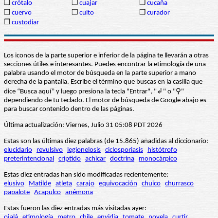
❒
crótalo
❒
cuajar
❒
cucaña
❒
cuervo
❒
culto
❒
curador
❒
custodiar
Los iconos de la parte superior e inferior de la página te llevarán a otras
secciones útiles e interesantes. Puedes encontrar la etimología de una
palabra usando el motor de búsqueda en la parte superior a mano
derecha de la pantalla. Escribe el término que buscas en la casilla que
dice “Busca aquí” y luego presiona la tecla "Entrar", "↲" o "⚲"
dependiendo de tu teclado. El motor de búsqueda de Google abajo es
para buscar contenido dentro de las páginas.
Última actualización: Viernes, Julio 31 05:08 PDT 2026
Estas son las últimas diez palabras (de 15.865) añadidas al diccionario:
elucidario
revulsivo
legionelosis
ciclosporiasis
histótrofo
preterintencional
críptido
achicar
doctrina
monocárpico
Estas diez entradas han sido modificadas recientemente:
elusivo
Matilde
atleta
carajo
equivocación
chuico
churrasco
papalote
Acapulco
anémona
Estas fueron las diez entradas más visitadas ayer:
ojalá
etimología
metro
chile
envidia
tomate
novela
curtir