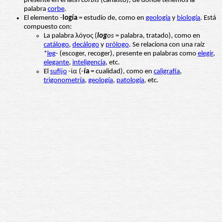
presente en el latín
corbis
(canasto), de donde tenemos la
palabra
corbe
.
El elemento -
logía
= estudio de, como en
geología
y
biología
. Está
compuesto con:
La palabra λόγος (
log
os
= palabra, tratado), como en
catálogo
,
decálogo
y
prólogo
. Se relaciona con una raíz
*
leg
- (escoger, recoger), presente en palabras como
elegir
,
elegante
,
inteligencia
, etc.
El
sufijo
-ία (-
ía
= cualidad), como en
caligrafía
,
trigonometría
,
geología
,
patología
, etc.