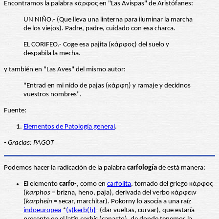
Encontramos la palabra κάρφος en "Las Avispas" de Aristófanes:
UN NIÑO.- (Que lleva una linterna para iluminar la marcha
de los viejos). Padre, padre, cuidado con esa charca.
EL CORIFEO.- Coge esa pajita (κάρφος) del suelo y
despabila la mecha.
y también en "Las Aves" del mismo autor:
"Entrad en mi nido de pajas (κάρφη) y ramaje y decidnos
vuestros nombres".
Fuente:
Elementos de Patología general
.
- Gracias: PAGOT
Podemos hacer la radicación de la palabra
carfología
de está manera:
El elemento
carfo
-, como en
carfolita
, tomado del griego κάρφος
(
karphos
= brizna, heno, paja), derivada del verbo κάρφειν
(
karphein
= secar, marchitar). Pokorny lo asocia a una raíz
indoeuropea
*
(s)kerb(h
)
- (dar vueltas, curvar), que estaría