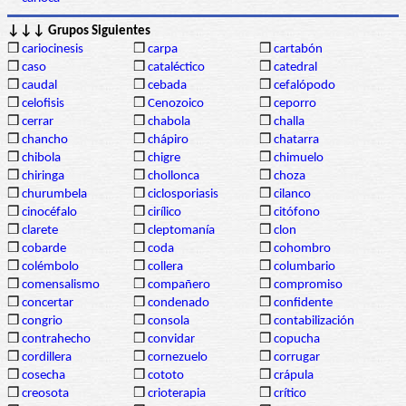
↓↓↓ Grupos Siguientes
❒
cariocinesis
❒
carpa
❒
cartabón
❒
caso
❒
cataléctico
❒
catedral
❒
caudal
❒
cebada
❒
cefalópodo
❒
celofisis
❒
Cenozoico
❒
ceporro
❒
cerrar
❒
chabola
❒
challa
❒
chancho
❒
chápiro
❒
chatarra
❒
chibola
❒
chigre
❒
chimuelo
❒
chiringa
❒
chollonca
❒
choza
❒
churumbela
❒
ciclosporiasis
❒
cilanco
❒
cinocéfalo
❒
cirílico
❒
citófono
❒
clarete
❒
cleptomanía
❒
clon
❒
cobarde
❒
coda
❒
cohombro
❒
colémbolo
❒
collera
❒
columbario
❒
comensalismo
❒
compañero
❒
compromiso
❒
concertar
❒
condenado
❒
confidente
❒
congrio
❒
consola
❒
contabilización
❒
contrahecho
❒
convidar
❒
copucha
❒
cordillera
❒
cornezuelo
❒
corrugar
❒
cosecha
❒
cototo
❒
crápula
❒
creosota
❒
crioterapia
❒
crítico