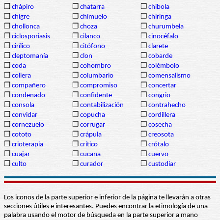
❒
chápiro
❒
chatarra
❒
chibola
❒
chigre
❒
chimuelo
❒
chiringa
❒
chollonca
❒
choza
❒
churumbela
❒
ciclosporiasis
❒
cilanco
❒
cinocéfalo
❒
cirílico
❒
citófono
❒
clarete
❒
cleptomanía
❒
clon
❒
cobarde
❒
coda
❒
cohombro
❒
colémbolo
❒
collera
❒
columbario
❒
comensalismo
❒
compañero
❒
compromiso
❒
concertar
❒
condenado
❒
confidente
❒
congrio
❒
consola
❒
contabilización
❒
contrahecho
❒
convidar
❒
copucha
❒
cordillera
❒
cornezuelo
❒
corrugar
❒
cosecha
❒
cototo
❒
crápula
❒
creosota
❒
crioterapia
❒
crítico
❒
crótalo
❒
cuajar
❒
cucaña
❒
cuervo
❒
culto
❒
curador
❒
custodiar
Los iconos de la parte superior e inferior de la página te llevarán a otras
secciones útiles e interesantes. Puedes encontrar la etimología de una
palabra usando el motor de búsqueda en la parte superior a mano