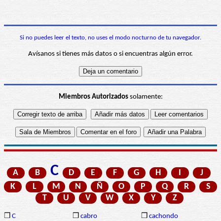
Si no puedes leer el texto, no uses el modo nocturno de tu navegador.
Avísanos si tienes más datos o si encuentras algún error.
Miembros Autorizados
solamente:
C
A
B
D
E
F
G
H
I
J
K
L
M
N
Ñ
O
P
Q
R
S
T
U
V
W
X
Y
Z
❒
C
❒
cabro
❒
cachondo