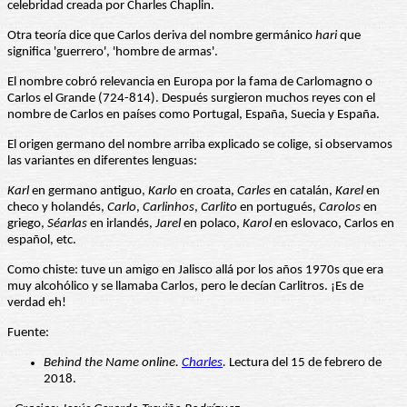
celebridad creada por Charles Chaplin.
Otra teoría dice que Carlos deriva del nombre germánico
hari
que
significa 'guerrero', 'hombre de armas'.
El nombre cobró relevancia en Europa por la fama de Carlomagno o
Carlos el Grande (724-814). Después surgieron muchos reyes con el
nombre de Carlos en países como Portugal, España, Suecia y España.
El origen germano del nombre arriba explicado se colige, si observamos
las variantes en diferentes lenguas:
Karl
en germano antiguo,
Karlo
en croata,
Carles
en catalán,
Karel
en
checo y holandés,
Carlo
,
Carlinhos
,
Carlito
en portugués,
Carolos
en
griego,
Séarlas
en irlandés,
Jarel
en polaco,
Karol
en eslovaco, Carlos en
español, etc.
Como chiste: tuve un amigo en Jalisco allá por los años 1970s que era
muy alcohólico y se llamaba Carlos, pero le decían Carlitros. ¡Es de
verdad eh!
Fuente:
Behind the Name online.
Charles
.
Lectura del 15 de febrero de
2018.