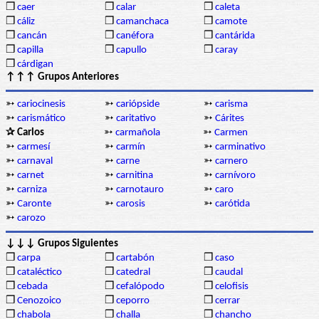
❒
caer
❒
calar
❒
caleta
❒
cáliz
❒
camanchaca
❒
camote
❒
cancán
❒
canéfora
❒
cantárida
❒
capilla
❒
capullo
❒
caray
❒
cárdigan
↑↑↑ Grupos Anteriores
➳
cariocinesis
➳
cariópside
➳
carisma
➳
carismático
➳
caritativo
➳
Cárites
✰ Carlos
➳
carmañola
➳
Carmen
➳
carmesí
➳
carmín
➳
carminativo
➳
carnaval
➳
carne
➳
carnero
➳
carnet
➳
carnitina
➳
carnívoro
➳
carniza
➳
carnotauro
➳
caro
➳
Caronte
➳
carosis
➳
carótida
➳
carozo
↓↓↓ Grupos Siguientes
❒
carpa
❒
cartabón
❒
caso
❒
cataléctico
❒
catedral
❒
caudal
❒
cebada
❒
cefalópodo
❒
celofisis
❒
Cenozoico
❒
ceporro
❒
cerrar
❒
chabola
❒
challa
❒
chancho