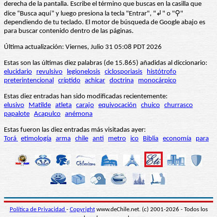
derecha de la pantalla. Escribe el término que buscas en la casilla que
dice “Busca aquí” y luego presiona la tecla "Entrar", "↲" o "⚲"
dependiendo de tu teclado. El motor de búsqueda de Google abajo es
para buscar contenido dentro de las páginas.
Última actualización: Viernes, Julio 31 05:08 PDT 2026
Estas son las últimas diez palabras (de 15.865) añadidas al diccionario:
elucidario
revulsivo
legionelosis
ciclosporiasis
histótrofo
preterintencional
críptido
achicar
doctrina
monocárpico
Estas diez entradas han sido modificadas recientemente:
elusivo
Matilde
atleta
carajo
equivocación
chuico
churrasco
papalote
Acapulco
anémona
Estas fueron las diez entradas más visitadas ayer:
Torá
etimología
arma
chile
anti
metro
ico
Biblia
economía
para
Política de Privacidad
-
Copyright
www.deChile.net. (c) 2001-2026 - Todos los