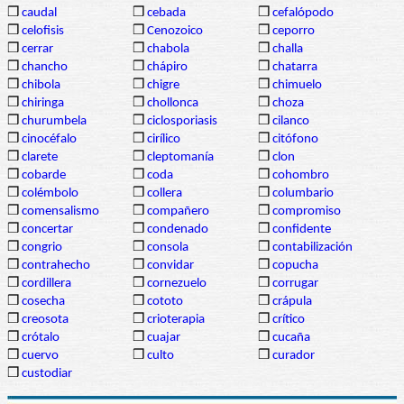
❒
caudal
❒
cebada
❒
cefalópodo
❒
celofisis
❒
Cenozoico
❒
ceporro
❒
cerrar
❒
chabola
❒
challa
❒
chancho
❒
chápiro
❒
chatarra
❒
chibola
❒
chigre
❒
chimuelo
❒
chiringa
❒
chollonca
❒
choza
❒
churumbela
❒
ciclosporiasis
❒
cilanco
❒
cinocéfalo
❒
cirílico
❒
citófono
❒
clarete
❒
cleptomanía
❒
clon
❒
cobarde
❒
coda
❒
cohombro
❒
colémbolo
❒
collera
❒
columbario
❒
comensalismo
❒
compañero
❒
compromiso
❒
concertar
❒
condenado
❒
confidente
❒
congrio
❒
consola
❒
contabilización
❒
contrahecho
❒
convidar
❒
copucha
❒
cordillera
❒
cornezuelo
❒
corrugar
❒
cosecha
❒
cototo
❒
crápula
❒
creosota
❒
crioterapia
❒
crítico
❒
crótalo
❒
cuajar
❒
cucaña
❒
cuervo
❒
culto
❒
curador
❒
custodiar