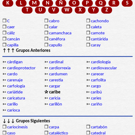
K
L
M
N
Ñ
O
P
Q
R
S
T
U
V
W
X
Y
Z
❒
C
❒
cabro
❒
cachondo
❒
caer
❒
calar
❒
caleta
❒
cáliz
❒
camanchaca
❒
camote
❒
cancán
❒
canéfora
❒
cantárida
❒
capilla
❒
capullo
❒
caray
↑↑↑ Grupos Anteriores
➳
cárdigan
➳
cardinal
➳
cardiología
➳
cardioprotector
➳
cardiorrexia
➳
cardiovascular
➳
cardo
➳
cardumen
➳
carecer
➳
carenaje
➳
carestía
➳
carfolita
➳
carfología
➳
cargar
➳
cargo
➳
cariátide
✰ caribe
➳
caribú
➳
caricatura
➳
caricia
➳
caries
➳
carillo
➳
carillón
➳
cariño
➳
carioca
↓↓↓ Grupos Siguientes
❒
cariocinesis
❒
carpa
❒
cartabón
❒
caso
❒
cataléctico
❒
catedral