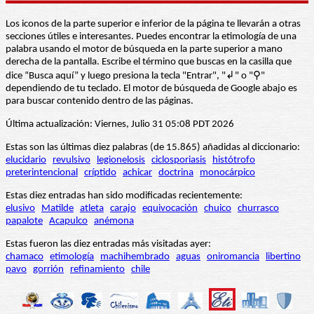
Los iconos de la parte superior e inferior de la página te llevarán a otras
secciones útiles e interesantes. Puedes encontrar la etimología de una
palabra usando el motor de búsqueda en la parte superior a mano
derecha de la pantalla. Escribe el término que buscas en la casilla que
dice “Busca aquí” y luego presiona la tecla "Entrar", "↲" o "⚲"
dependiendo de tu teclado. El motor de búsqueda de Google abajo es
para buscar contenido dentro de las páginas.
Última actualización: Viernes, Julio 31 05:08 PDT 2026
Estas son las últimas diez palabras (de 15.865) añadidas al diccionario:
elucidario
revulsivo
legionelosis
ciclosporiasis
histótrofo
preterintencional
críptido
achicar
doctrina
monocárpico
Estas diez entradas han sido modificadas recientemente:
elusivo
Matilde
atleta
carajo
equivocación
chuico
churrasco
papalote
Acapulco
anémona
Estas fueron las diez entradas más visitadas ayer:
chamaco
etimología
machihembrado
aguas
oniromancia
libertino
pavo
gorrión
refinamiento
chile