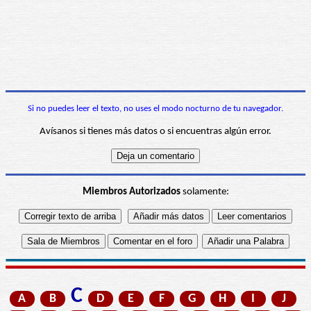
Si no puedes leer el texto, no uses el modo nocturno de tu navegador.
Avísanos si tienes más datos o si encuentras algún error.
Miembros Autorizados
solamente:
C
A
B
D
E
F
G
H
I
J