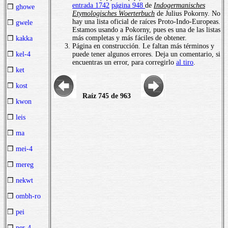
entrada 1742
página 948
de
Indogermanisches
❒
ghowe
Etymologisches Woerterbuch
de Julius Pokorny. No
hay una lista oficial de raíces Proto-Indo-Europeas.
❒
gwele
Estamos usando a Pokorny, pues es una de las listas
más completas y más fáciles de obtener.
❒
kakka
Página en construcción. Le faltan más términos y
puede tener algunos errores. Deja un comentario, si
❒
kel-4
encuentras un error, para corregirlo
al tiro
.
❒
ket
❒
kost
Raíz 745 de 963
❒
kwon
❒
leis
❒
ma
❒
mei-4
❒
mereg
❒
nekwt
❒
ombh-ro
❒
pei
❒
per-4