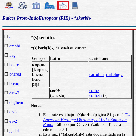
Raíces Proto-IndoEuropeas (PIE) - *skerbh-
❒
a
*(s)kerb(h)-
❒
ambhi
*
(s)kerb(h)
-, da vueltas, curvar
❒
aug
Griego
Latín
Castellano
κάρφος
❒
bhares
[karphos]
❒
bhereu
brizna,
carfolita
,
carfología
heno,
❒
breuq
paja
corbis
corbe
,
❒
deu-2
(canasto)
corbeta
(?)
❒
dhghem
Notas:
❒
eis-2
Esta raíz está bajo *
(s)kerb
- (página 81 ) en el
The
American Heritage Dictionary of Indo-European
❒
eu-2
Roots
.
Editado por Calvert Watkins - Tercera
edición - 2011.
❒
ghabh
Esta raíz (*
(s)kerb(h)
-) está documentada en la