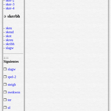
-
sker-2
-
sker-3
-
sker-4
skerbh
✰
-
skeu
-
skeud
-
skot
-
skreu
-
skribh
-
slagw
↓↓↓
Siguientes
❒
slagw
❒
spel-2
❒
steigh
❒
swekwos
❒
ter
❒
ul