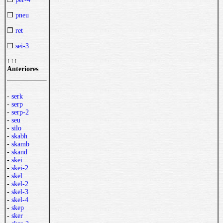
❒
pneu
❒
ret
❒
sei-3
↑↑↑
Anteriores
-
serk
-
serp
-
serp-2
-
seu
-
silo
-
skabh
-
skamb
-
skand
-
skei
-
skei-2
-
skel
-
skel-2
-
skel-3
-
skel-4
-
skep
-
sker