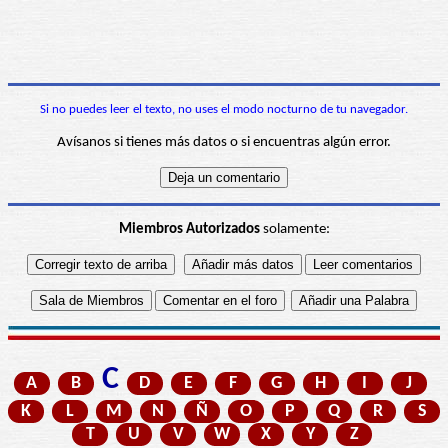
Si no puedes leer el texto, no uses el modo nocturno de tu navegador.
Avísanos si tienes más datos o si encuentras algún error.
Miembros Autorizados
solamente:
C
A
B
D
E
F
G
H
I
J
K
L
M
N
Ñ
O
P
Q
R
S
T
U
V
W
X
Y
Z