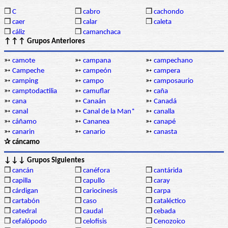
❒
C
❒
cabro
❒
cachondo
❒
caer
❒
calar
❒
caleta
❒
cáliz
❒
camanchaca
↑↑↑ Grupos Anteriores
➳
camote
➳
campana
➳
campechano
➳
Campeche
➳
campeón
➳
campera
➳
camping
➳
campo
➳
camposaurio
➳
camptodactilia
➳
camuflar
➳
caña
➳
cana
➳
Canaán
➳
Canadá
➳
canal
➳
Canal de la Man*
➳
canalla
➳
cáñamo
➳
Cananea
➳
canapé
➳
canarin
➳
canario
➳
canasta
✰ cáncamo
↓↓↓ Grupos Siguientes
❒
cancán
❒
canéfora
❒
cantárida
❒
capilla
❒
capullo
❒
caray
❒
cárdigan
❒
cariocinesis
❒
carpa
❒
cartabón
❒
caso
❒
cataléctico
❒
catedral
❒
caudal
❒
cebada
❒
cefalópodo
❒
celofisis
❒
Cenozoico