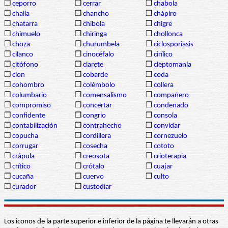
❒
ceporro
❒
cerrar
❒
chabola
❒
challa
❒
chancho
❒
chápiro
❒
chatarra
❒
chibola
❒
chigre
❒
chimuelo
❒
chiringa
❒
chollonca
❒
choza
❒
churumbela
❒
ciclosporiasis
❒
cilanco
❒
cinocéfalo
❒
cirílico
❒
citófono
❒
clarete
❒
cleptomanía
❒
clon
❒
cobarde
❒
coda
❒
cohombro
❒
colémbolo
❒
collera
❒
columbario
❒
comensalismo
❒
compañero
❒
compromiso
❒
concertar
❒
condenado
❒
confidente
❒
congrio
❒
consola
❒
contabilización
❒
contrahecho
❒
convidar
❒
copucha
❒
cordillera
❒
cornezuelo
❒
corrugar
❒
cosecha
❒
cototo
❒
crápula
❒
creosota
❒
crioterapia
❒
crítico
❒
crótalo
❒
cuajar
❒
cucaña
❒
cuervo
❒
culto
❒
curador
❒
custodiar
Los iconos de la parte superior e inferior de la página te llevarán a otras