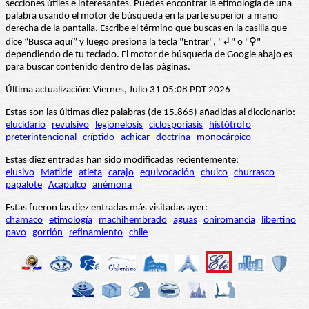
secciones útiles e interesantes. Puedes encontrar la etimología de una
palabra usando el motor de búsqueda en la parte superior a mano
derecha de la pantalla. Escribe el término que buscas en la casilla que
dice “Busca aquí” y luego presiona la tecla "Entrar", "↲" o "⚲"
dependiendo de tu teclado. El motor de búsqueda de Google abajo es
para buscar contenido dentro de las páginas.
Última actualización: Viernes, Julio 31 05:08 PDT 2026
Estas son las últimas diez palabras (de 15.865) añadidas al diccionario:
elucidario
revulsivo
legionelosis
ciclosporiasis
histótrofo
preterintencional
críptido
achicar
doctrina
monocárpico
Estas diez entradas han sido modificadas recientemente:
elusivo
Matilde
atleta
carajo
equivocación
chuico
churrasco
papalote
Acapulco
anémona
Estas fueron las diez entradas más visitadas ayer:
chamaco
etimología
machihembrado
aguas
oniromancia
libertino
pavo
gorrión
refinamiento
chile