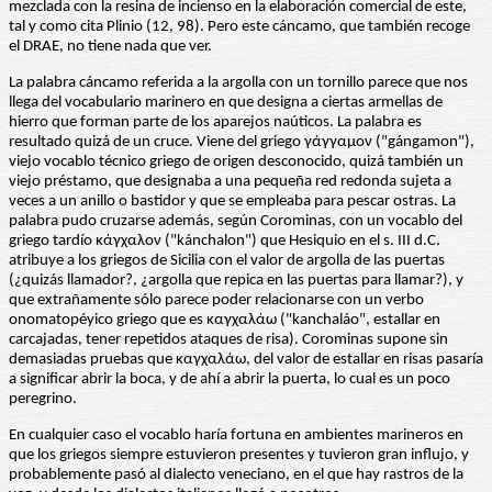
mezclada con la resina de incienso en la elaboración comercial de este,
tal y como cita Plinio (12, 98). Pero este cáncamo, que también recoge
el DRAE, no tiene nada que ver.
La palabra cáncamo referida a la argolla con un tornillo parece que nos
llega del vocabulario marinero en que designa a ciertas armellas de
hierro que forman parte de los aparejos naúticos. La palabra es
resultado quizá de un cruce. Viene del griego γάγγαμον ("gángamon"),
viejo vocablo técnico griego de origen desconocido, quizá también un
viejo préstamo, que designaba a una pequeña red redonda sujeta a
veces a un anillo o bastidor y que se empleaba para pescar ostras. La
palabra pudo cruzarse además, según Corominas, con un vocablo del
griego tardío κάγχαλον ("kánchalon") que Hesiquio en el s. III d.C.
atribuye a los griegos de Sicilia con el valor de argolla de las puertas
(¿quizás llamador?, ¿argolla que repica en las puertas para llamar?), y
que extrañamente sólo parece poder relacionarse con un verbo
onomatopéyico griego que es καγχαλάω ("kanchaláo", estallar en
carcajadas, tener repetidos ataques de risa). Corominas supone sin
demasiadas pruebas que καγχαλάω, del valor de estallar en risas pasaría
a significar abrir la boca, y de ahí a abrir la puerta, lo cual es un poco
peregrino.
En cualquier caso el vocablo haría fortuna en ambientes marineros en
que los griegos siempre estuvieron presentes y tuvieron gran influjo, y
probablemente pasó al dialecto veneciano, en el que hay rastros de la