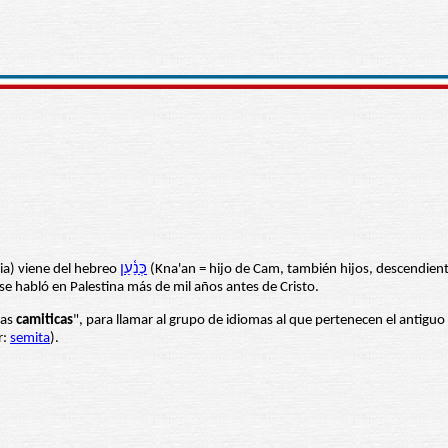
ia) viene del hebreo
כְּנַ֫עַן
(Kna'an = hijo de Cam, también hijos, descendiente
 se habló en Palestina más de mil años antes de Cristo.
uas
camiticas
", para llamar al grupo de idiomas al que pertenecen el antiguo
r:
semita
).