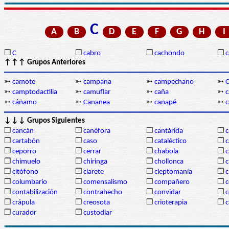
C
A
B
D
E
F
G
H
I
❒
C
❒
cabro
❒
cachondo
❒
c
↑↑↑ Grupos Anteriores
➳
camote
➳
campana
➳
campechano
➳
➳
camptodactilia
➳
camuflar
➳
caña
➳
c
➳
cáñamo
➳
Cananea
➳
canapé
➳
c
↓↓↓ Grupos Siguientes
❒
cancán
❒
canéfora
❒
cantárida
❒
c
❒
cartabón
❒
caso
❒
cataléctico
❒
c
❒
ceporro
❒
cerrar
❒
chabola
❒
c
❒
chimuelo
❒
chiringa
❒
chollonca
❒
c
❒
citófono
❒
clarete
❒
cleptomanía
❒
c
❒
columbario
❒
comensalismo
❒
compañero
❒
❒
contabilización
❒
contrahecho
❒
convidar
❒
❒
crápula
❒
creosota
❒
crioterapia
❒
c
❒
curador
❒
custodiar