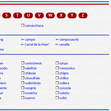
S
T
U
V
W
X
Y
Z
❒
camanchaca
ng
➳
campo
➳
camposaurio
➳
Canal de la Man*
➳
canalla
amo
gan
❒
cariocinesis
❒
carpa
ópodo
❒
celofisis
❒
Cenozoico
ra
❒
chibola
❒
chigre
o
❒
cinocéfalo
❒
cirílico
mbro
❒
colémbolo
❒
collera
dente
❒
congrio
❒
consola
gar
❒
cosecha
❒
cototo
a
❒
cuervo
❒
culto