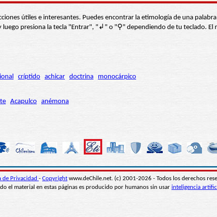
s secciones útiles e interesantes. Puedes encontrar la etimología de una pal
í” y luego presiona la tecla "Entrar", "↲" o "⚲" dependiendo de tu teclado.
ional
críptido
achicar
doctrina
monocárpico
te
Acapulco
anémona
ca de Privacidad
-
Copyright
www.deChile.net. (c) 2001-2026 - Todos los derechos res
do el material en estas páginas es producido por humanos sin usar
inteligencia artific