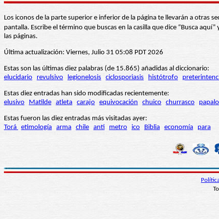
Los iconos de la parte superior e inferior de la página te llevarán a otra
pantalla. Escribe el término que buscas en la casilla que dice “Busca aqu
las páginas.
Última actualización: Viernes, Julio 31 05:08 PDT 2026
Estas son las últimas diez palabras (de 15.865) añadidas al diccionario:
elucidario
revulsivo
legionelosis
ciclosporiasis
histótrofo
preterintenc
Estas diez entradas han sido modificadas recientemente:
elusivo
Matilde
atleta
carajo
equivocación
chuico
churrasco
papalo
Estas fueron las diez entradas más visitadas ayer:
Torá
etimología
arma
chile
anti
metro
ico
Biblia
economía
para
Políti
To