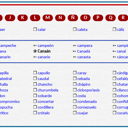
J
K
L
M
N
Ñ
O
P
Q
R
aer
❒
calar
❒
caleta
❒
cáliz
Campeche
➳
campeón
➳
campera
➳
campi
ana
✰ Canaán
➳
Canadá
➳
canal
anarin
➳
canario
➳
canasta
➳
cánc
apilla
❒
capullo
❒
caray
❒
cárdi
atedral
❒
caudal
❒
cebada
❒
cefal
halla
❒
chancho
❒
chápiro
❒
chatar
hoza
❒
churumbela
❒
ciclosporiasis
❒
cilanc
lon
❒
cobarde
❒
coda
❒
coho
compromiso
❒
concertar
❒
condenado
❒
confi
copucha
❒
cordillera
❒
cornezuelo
❒
corru
rítico
❒
crótalo
❒
cuajar
❒
cucañ