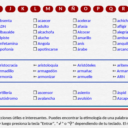
J
K
L
M
N
Ñ
O
P
Q
R
bsenta
❒
acaecer
❒
acelerar
❒
achich
ADN
❒
adulto
❒
afasia
❒
afligir
lbayalde
❒
alcachofa
❒
Alcocer
❒
alegrí
lpiste
❒
aluche
❒
amarillo
❒
ambue
nfetamina
❒
Angola
❒
anís
❒
anqui
pofonía
❒
apotincarse
❒
árabe
❒
arcan
ristocracia
➳
aristoloquia
➳
Aristóteles
➳
ariten
rmadillo
➳
armagedón
➳
armañac
➳
Arma
armonía
➳
armonizar
➳
armuelle
➳
ARN
rtillería
❒
ascensor
❒
asiento
❒
áspid
autódromo
❒
avalancha
❒
avulsión
❒
Azcap
s secciones útiles e interesantes. Puedes encontrar la etimología de una pal
í” y luego presiona la tecla "Entrar", "↲" o "⚲" dependiendo de tu teclado.