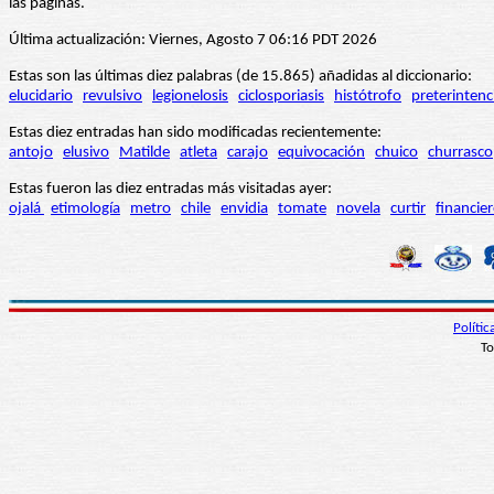
las páginas.
Última actualización: Viernes, Agosto 7 06:16 PDT 2026
Estas son las últimas diez palabras (de 15.865) añadidas al diccionario:
elucidario
revulsivo
legionelosis
ciclosporiasis
histótrofo
preterintenc
Estas diez entradas han sido modificadas recientemente:
antojo
elusivo
Matilde
atleta
carajo
equivocación
chuico
churrasco
Estas fueron las diez entradas más visitadas ayer:
ojalá
etimología
metro
chile
envidia
tomate
novela
curtir
financie
Políti
To