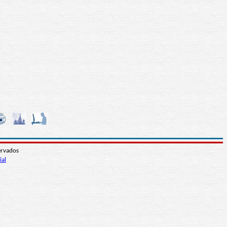
ervados
ial