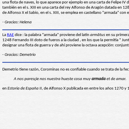
una flota de naves, lo que aparece por ejemplo en una carta de Felipe IV d
también en el s. XIII en una carta del rey Alfonso de Aragón datada en 1
de Alfonso X el Sabio, en el s. XIII, se emplea en castellano "armada" con el
- Gracias: Helena
La
RAE
dice : la palabra "armada" proviene del latín
armātus
en su primera
1248 Fernando III doto de fueros a la ciudad , en los que la permitía " J
designar una flota de guerra y de ahí proviene la octava acepción: conjun
- Gracias: Demetrio
Demetrio tiene razón, Corominas no es confiable cuando se trata de la fec
A nos paresçie nos nuestra hueste cosa muy
armada
et de amar.
en
Estoria de España II
, de Alfonso X publicada en entre los años 1270 y 