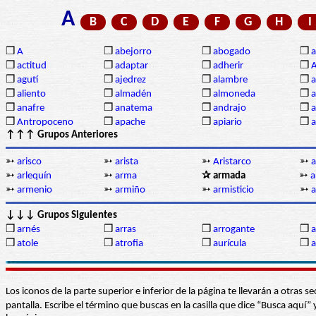
A
B
C
D
E
F
G
H
I
❒
A
❒
abejorro
❒
abogado
❒
a
❒
actitud
❒
adaptar
❒
adherir
❒
❒
agutí
❒
ajedrez
❒
alambre
❒
a
❒
aliento
❒
almadén
❒
almoneda
❒
a
❒
anafre
❒
anatema
❒
andrajo
❒
a
❒
Antropoceno
❒
apache
❒
apiario
❒
a
↑↑↑ Grupos Anteriores
➳
arisco
➳
arista
➳
Aristarco
➳
a
➳
arlequín
➳
arma
✰ armada
➳
a
➳
armenio
➳
armiño
➳
armisticio
➳
↓↓↓ Grupos Siguientes
❒
arnés
❒
arras
❒
arrogante
❒
a
❒
atole
❒
atrofia
❒
aurícula
❒
Los iconos de la parte superior e inferior de la página te llevarán a otra
pantalla. Escribe el término que buscas en la casilla que dice “Busca aqu