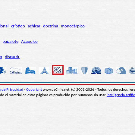
ional
críptido
achicar
doctrina
monocárpico
papalote
Acapulco
ro
discurrir
ca de Privacidad
-
Copyright
www.deChile.net. (c) 2001-2026 - Todos los derechos res
do el material en estas páginas es producido por humanos sin usar
inteligencia artific