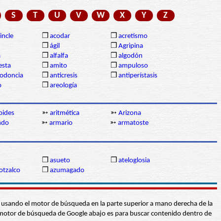
S
T
U
V
W
X
Y
Z
incle
❒
acodar
❒
acretismo
❒
ágil
❒
Agripina
a
❒
alfalfa
❒
algodón
sta
❒
amito
❒
ampuloso
lodoncia
❒
anticresis
❒
antiperístasis
o
❒
areología
oides
➳
aritmética
➳
Arizona
ndo
➳
armario
➳
armatoste
❒
asueto
❒
ateloglosia
otzalco
❒
azumagado
abra usando el motor de búsqueda en la parte superior a mano derecha de la
 El motor de búsqueda de Google abajo es para buscar contenido dentro de