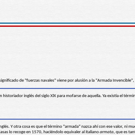
significado de "fuerzas navales" viene por alusión a la "Armada Invencible",
 historiador inglés del siglo XlX para mofarse de aquella. Ya existía el tér
.
inglés. Y otra cosa es que el término "armada" nazca ahí con ese valor, n
Casas lo recoge en 1570, haciéndolo equivaler al italiano
armata
, que es tan