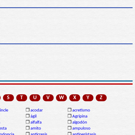
S
T
U
V
W
X
Y
Z
incle
❒
acodar
❒
acretismo
❒
ágil
❒
Agripina
a
❒
alfalfa
❒
algodón
sta
❒
amito
❒
ampuloso
lodoncia
❒
anticresis
❒
antiperístasis