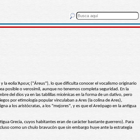
la eolia Ἄρευς ("Áreus"), lo que dificulta conocer el vocalismo originario
 sea posible o verosímil, aunque no tenemos completa seguridad. En la
re del dios ya en las tablillas micénicas en la forma de un dativo, pero
iegos por etimología popular vinculaban a Ares (la colina de Ares),
gna a los aristócratas, a los "mejores", y es que el Areópago en la antigua
ntigua Grecia, cuyos habitantes eran de carácter bastante guerrero). Para
e incluso como un chulo bravucón que sin embargo huye ante la estrategia