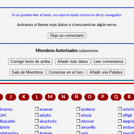
Si no puedes leer el texto, no uses el modo nocturno de tu navegador.
Avísanos si tienes más datos o si encuentras algún error.
Miembros Autorizados
solamente:
J
K
L
M
N
Ñ
O
P
Q
R
bsenta
❒
acaecer
❒
acelerar
❒
achich
ADN
❒
adulto
❒
afasia
❒
afligir
lbayalde
❒
alcachofa
❒
Alcocer
❒
alegrí
lpiste
❒
aluche
❒
amarillo
❒
ambue
nfetamina
❒
Angola
❒
anís
❒
anqui