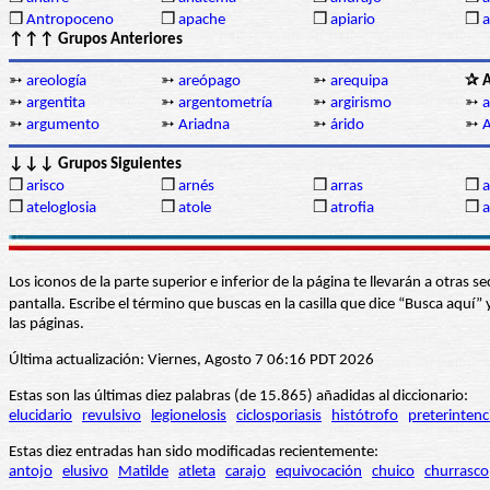
❒
Antropoceno
❒
apache
❒
apiario
❒
a
↑↑↑ Grupos Anteriores
➳
areología
➳
areópago
➳
arequipa
✰ A
➳
argentita
➳
argentometría
➳
argirismo
➳
a
➳
argumento
➳
Ariadna
➳
árido
➳
A
↓↓↓ Grupos Siguientes
❒
arisco
❒
arnés
❒
arras
❒
a
❒
ateloglosia
❒
atole
❒
atrofia
❒
a
Los iconos de la parte superior e inferior de la página te llevarán a otra
pantalla. Escribe el término que buscas en la casilla que dice “Busca aqu
las páginas.
Última actualización: Viernes, Agosto 7 06:16 PDT 2026
Estas son las últimas diez palabras (de 15.865) añadidas al diccionario:
elucidario
revulsivo
legionelosis
ciclosporiasis
histótrofo
preterintenc
Estas diez entradas han sido modificadas recientemente:
antojo
elusivo
Matilde
atleta
carajo
equivocación
chuico
churrasco