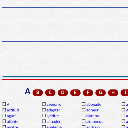
A
B
C
D
E
F
G
H
I
❒
A
❒
abejorro
❒
abogado
❒
a
❒
actitud
❒
adaptar
❒
adherir
❒
❒
agutí
❒
ajedrez
❒
alambre
❒
a
❒
aliento
❒
almadén
❒
almoneda
❒
a
❒
anafre
❒
anatema
❒
andrajo
❒
a