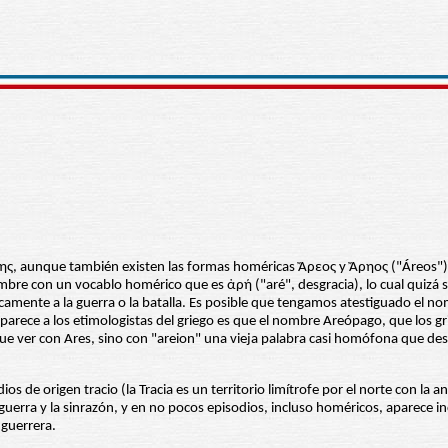
ρης, aunque también existen las formas homéricas Ἄρεος y Ἄρηος ("Áreos") y 
nombre con un vocablo homérico que es ἀρή ("aré", desgracia), lo cual quizá
mente a la guerra o la batalla. Es posible que tengamos atestiguado el nomb
parece a los etimologistas del griego es que el nombre Areópago, que los gr
que ver con Ares, sino con "areion" una vieja palabra casi homófona que desi
 de origen tracio (la Tracia es un territorio limítrofe por el norte con la a
e la guerra y la sinrazón, y en no pocos episodios, incluso homéricos, aparec
 guerrera.