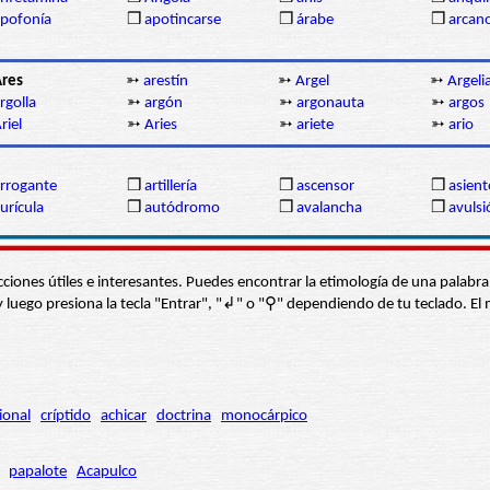
pofonía
❒
apotincarse
❒
árabe
❒
arcan
res
➳
arestín
➳
Argel
➳
Argeli
rgolla
➳
argón
➳
argonauta
➳
argos
riel
➳
Aries
➳
ariete
➳
ario
rrogante
❒
artillería
❒
ascensor
❒
asient
urícula
❒
autódromo
❒
avalancha
❒
avulsi
s secciones útiles e interesantes. Puedes encontrar la etimología de una pal
í” y luego presiona la tecla "Entrar", "↲" o "⚲" dependiendo de tu teclado.
ional
críptido
achicar
doctrina
monocárpico
papalote
Acapulco