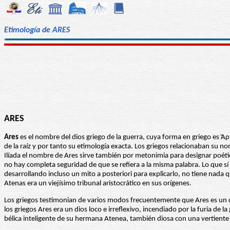
Etimología de ARES
ARES
Ares
es el nombre del dios griego de la guerra, cuya forma en griego es Ἄ
de la raíz y por tanto su etimología exacta. Los griegos relacionaban su 
Ilíada el nombre de Ares sirve también por metonimia para designar poética
no hay completa seguridad de que se refiera a la misma palabra. Lo que sí 
desarrollando incluso un mito a posteriori para explicarlo, no tiene nada 
Atenas era un viejísimo tribunal aristocrático en sus orígenes.
Los griegos testimonian de varios modos frecuentemente que Ares es un dios
los griegos Ares era un dios loco e irreflexivo, incendiado por la furia d
bélica inteligente de su hermana Atenea, también diosa con una vertiente