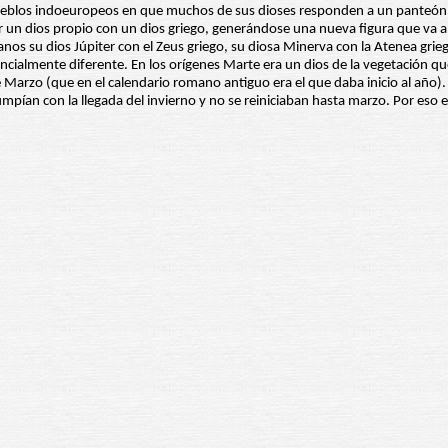
ueblos indoeuropeos en que muchos de sus dioses responden a un panteón a
r un dios propio con un dios griego, generándose una nueva figura que va a re
nos su dios Júpiter con el Zeus griego, su diosa Minerva con la Atenea grieg
ialmente diferente. En los orígenes Marte era un dios de la vegetación que pr
 Marzo (que en el calendario romano antiguo era el que daba inicio al año). Pe
pían con la llegada del invierno y no se reiniciaban hasta marzo. Por eso el 