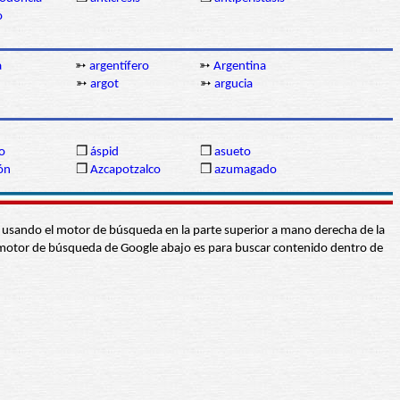
o
a
➳
argentífero
➳
Argentina
➳
argot
➳
argucia
o
❒
áspid
❒
asueto
ón
❒
Azcapotzalco
❒
azumagado
abra usando el motor de búsqueda en la parte superior a mano derecha de la
 El motor de búsqueda de Google abajo es para buscar contenido dentro de