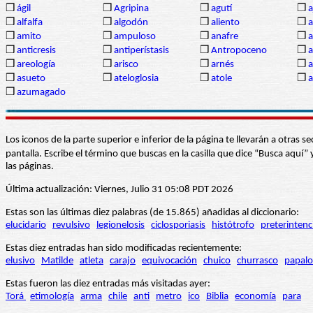
❒
ágil
❒
Agripina
❒
agutí
❒
a
❒
alfalfa
❒
algodón
❒
aliento
❒
❒
amito
❒
ampuloso
❒
anafre
❒
❒
anticresis
❒
antiperístasis
❒
Antropoceno
❒
❒
areología
❒
arisco
❒
arnés
❒
a
❒
asueto
❒
ateloglosia
❒
atole
❒
a
❒
azumagado
Los iconos de la parte superior e inferior de la página te llevarán a otra
pantalla. Escribe el término que buscas en la casilla que dice “Busca aqu
las páginas.
Última actualización: Viernes, Julio 31 05:08 PDT 2026
Estas son las últimas diez palabras (de 15.865) añadidas al diccionario:
elucidario
revulsivo
legionelosis
ciclosporiasis
histótrofo
preterintenc
Estas diez entradas han sido modificadas recientemente:
elusivo
Matilde
atleta
carajo
equivocación
chuico
churrasco
papalo
Estas fueron las diez entradas más visitadas ayer:
Torá
etimología
arma
chile
anti
metro
ico
Biblia
economía
para