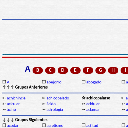
A
B
C
D
E
F
G
H
I
❒
A
❒
abejorro
❒
abogado
❒
a
↑↑↑ Grupos Anteriores
➳
achichincle
➳
achicopalado
✰ achicopalarse
➳
a
➳
acicular
➳
ácido
➳
acidular
➳
a
➳
ácino
➳
acirología
➳
aclamar
➳
a
↓↓↓ Grupos Siguientes
❒
acodar
❒
acretismo
❒
actitud
❒
a