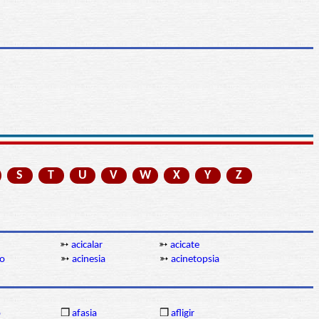
S
T
U
V
W
X
Y
Z
➳
acicalar
➳
acicate
co
➳
acinesia
➳
acinetopsia
o
❒
afasia
❒
afligir