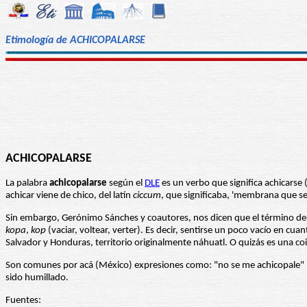
Etimología de ACHICOPALARSE
ACHICOPALARSE
La palabra
achicopalarse
según el
DLE
es un verbo que significa achicarse
achicar viene de chico, del latín
ciccum
, que significaba, 'membrana que se
Sin embargo, Gerónimo Sánches y coautores, nos dicen que el término der
kopa
,
kop
(vaciar, voltear, verter). Es decir, sentirse un poco vacío en 
Salvador y Honduras, territorio originalmente náhuatl. O quizás es una coi
Son comunes por acá (México) expresiones como: "no se me achicopale" (n
sido humillado.
Fuentes: