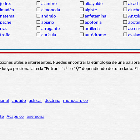
jedrez
❒
alambre
❒
albayalde
❒
alcach
almadén
❒
almoneda
❒
alpiste
❒
aluch
anatema
❒
andrajo
❒
anfetamina
❒
Angol
apache
❒
apiario
❒
apofonía
❒
apoti
rras
❒
arrogante
❒
artillería
❒
ascen
trofia
❒
aurícula
❒
autódromo
❒
avala
s secciones útiles e interesantes. Puedes encontrar la etimología de una pal
í” y luego presiona la tecla "Entrar", "↲" o "⚲" dependiendo de tu teclado.
ional
críptido
achicar
doctrina
monocárpico
te
Acapulco
anémona