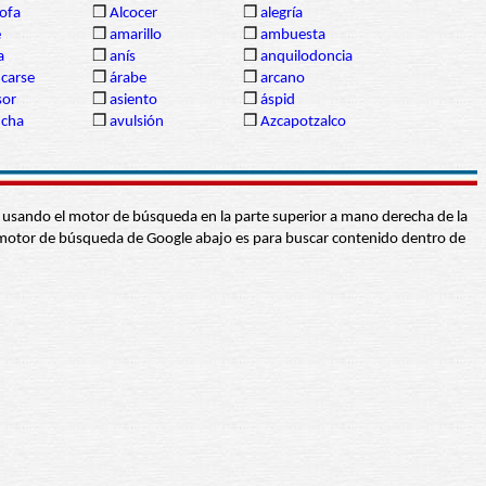
ofa
❒
Alcocer
❒
alegría
e
❒
amarillo
❒
ambuesta
a
❒
anís
❒
anquilodoncia
ncarse
❒
árabe
❒
arcano
sor
❒
asiento
❒
áspid
ncha
❒
avulsión
❒
Azcapotzalco
abra usando el motor de búsqueda en la parte superior a mano derecha de la
 El motor de búsqueda de Google abajo es para buscar contenido dentro de