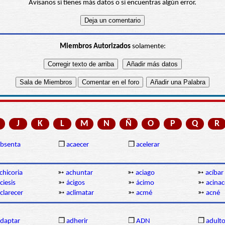
Avísanos si tienes más datos o si encuentras algún error.
Miembros Autorizados
solamente:
J
K
L
M
N
Ñ
O
P
Q
R
bsenta
❒
acaecer
❒
acelerar
chicoria
➳
achuntar
➳
aciago
➳
acíbar
ciesis
➳
ácigos
➳
ácimo
➳
acina
clarecer
➳
aclimatar
➳
acmé
➳
acné
daptar
❒
adherir
❒
ADN
❒
adult