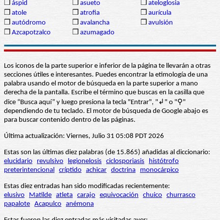
❒
áspid
❒
asueto
❒
ateloglosia
❒
atole
❒
atrofia
❒
aurícula
❒
autódromo
❒
avalancha
❒
avulsión
❒
Azcapotzalco
❒
azumagado
Los iconos de la parte superior e inferior de la página te llevarán a otras
secciones útiles e interesantes. Puedes encontrar la etimología de una
palabra usando el motor de búsqueda en la parte superior a mano
derecha de la pantalla. Escribe el término que buscas en la casilla que
dice “Busca aquí” y luego presiona la tecla "Entrar", "↲" o "⚲"
dependiendo de tu teclado. El motor de búsqueda de Google abajo es
para buscar contenido dentro de las páginas.
Última actualización: Viernes, Julio 31 05:08 PDT 2026
Estas son las últimas diez palabras (de 15.865) añadidas al diccionario:
elucidario
revulsivo
legionelosis
ciclosporiasis
histótrofo
preterintencional
críptido
achicar
doctrina
monocárpico
Estas diez entradas han sido modificadas recientemente:
elusivo
Matilde
atleta
carajo
equivocación
chuico
churrasco
papalote
Acapulco
anémona