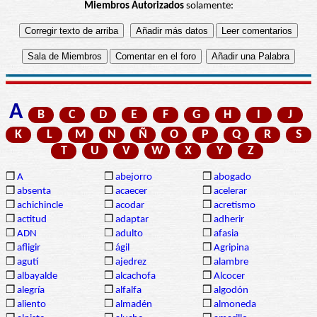
Miembros Autorizados
solamente:
A
B
C
D
E
F
G
H
I
J
K
L
M
N
Ñ
O
P
Q
R
S
T
U
V
W
X
Y
Z
❒
A
❒
abejorro
❒
abogado
❒
absenta
❒
acaecer
❒
acelerar
❒
achichincle
❒
acodar
❒
acretismo
❒
actitud
❒
adaptar
❒
adherir
❒
ADN
❒
adulto
❒
afasia
❒
afligir
❒
ágil
❒
Agripina
❒
agutí
❒
ajedrez
❒
alambre
❒
albayalde
❒
alcachofa
❒
Alcocer
❒
alegría
❒
alfalfa
❒
algodón
❒
aliento
❒
almadén
❒
almoneda