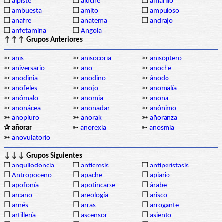
❒
alpiste
❒
aluche
❒
amarillo
❒
ambuesta
❒
amito
❒
ampuloso
❒
anafre
❒
anatema
❒
andrajo
❒
anfetamina
❒
Angola
↑↑↑ Grupos Anteriores
➳
anís
➳
anisocoria
➳
anisóptero
➳
aniversario
➳
año
➳
anoche
➳
anodinia
➳
anodino
➳
ánodo
➳
anofeles
➳
añojo
➳
anomalía
➳
anómalo
➳
anomia
➳
anona
➳
anonácea
➳
anonadar
➳
anónimo
➳
anopluro
➳
anorak
➳
añoranza
✰ añorar
➳
anorexia
➳
anosmia
➳
anovulatorio
↓↓↓ Grupos Siguientes
❒
anquilodoncia
❒
anticresis
❒
antiperístasis
❒
Antropoceno
❒
apache
❒
apiario
❒
apofonía
❒
apotincarse
❒
árabe
❒
arcano
❒
areología
❒
arisco
❒
arnés
❒
arras
❒
arrogante
❒
artillería
❒
ascensor
❒
asiento