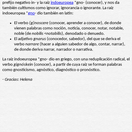
prefijo negativo in- y la raíz
indoeuropea
*gno- (conocer), y nos da
también cultismos como ignorar, ignorancia o ignorante. La raíz
indoeuropea *
gno
- dio también en latín:
El verbo
(g)noscere
(conocer, aprender a conocer), de donde
vienen palabras como noción, noticia, conocer, notar, notable,
noble (de
nobilis
<
notabilis
), denodado o denuedo.
El adjetivo
gnarus
(conocedor, sabedor), del que se deriva el
verbo
narrare
(hacer a alguien sabedor de algo, contar, narrar),
de donde deriva narrar, narrador o narrativa.
La raíz indoeuropea *gno- dio en griego, con una reduplicación radical, el
verbo
gignóskein
(conocer), a partir de cuya raíz se forman palabras
como gnosticismo, agnóstico, diagnóstico o pronóstico.
- Gracias: Helena