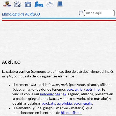
Etimología de ACRÍLICO
ACRÍLICO
La palabra
acrílico
(compuesto químico, tipo de plástico) viene del inglés
acrylic
, compuesta de los siguientes elementos:
El elemento
acr
-, del latín
acer
,
acris
(punzante, picante, afilado,
ácido, amargo) de donde tenemos
acre
,
agrio
y
acérrimo
. Se
vincula con la raíz
indoeuropea
*
ak
- (agudo, afilado), presente en
la palabra griega ἄκρος (
akros
= punto elevado, pico más alto) y
de ahí las palabras
acróbata
,
acrofobia
,
acromegalia
.
El elemento -
yl
- del griego ὕλη (
hyl
e = materia), que
mencionamos en la entrada de
hilemorfismo
.