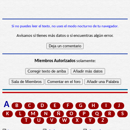
Si no puedes leer el texto, no uses el modo nocturno de tu navegador.
Avísanos si tienes más datos o si encuentras algún error.
Miembros Autorizados
solamente:
A
B
C
D
E
F
G
H
I
J
K
L
M
N
Ñ
O
P
Q
R
S
T
U
V
W
X
Y
Z