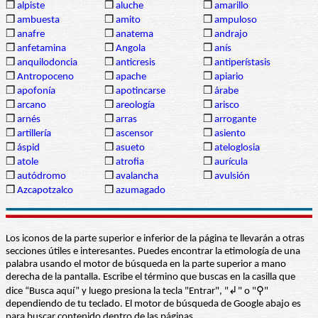
❒
alpiste
❒
aluche
❒
amarillo
❒
ambuesta
❒
amito
❒
ampuloso
❒
anafre
❒
anatema
❒
andrajo
❒
anfetamina
❒
Angola
❒
anís
❒
anquilodoncia
❒
anticresis
❒
antiperístasis
❒
Antropoceno
❒
apache
❒
apiario
❒
apofonía
❒
apotincarse
❒
árabe
❒
arcano
❒
areología
❒
arisco
❒
arnés
❒
arras
❒
arrogante
❒
artillería
❒
ascensor
❒
asiento
❒
áspid
❒
asueto
❒
ateloglosia
❒
atole
❒
atrofia
❒
aurícula
❒
autódromo
❒
avalancha
❒
avulsión
❒
Azcapotzalco
❒
azumagado
Los iconos de la parte superior e inferior de la página te llevarán a otras
secciones útiles e interesantes. Puedes encontrar la etimología de una
palabra usando el motor de búsqueda en la parte superior a mano
derecha de la pantalla. Escribe el término que buscas en la casilla que
dice “Busca aquí” y luego presiona la tecla "Entrar", "↲" o "⚲"
dependiendo de tu teclado. El motor de búsqueda de Google abajo es
para buscar contenido dentro de las páginas.