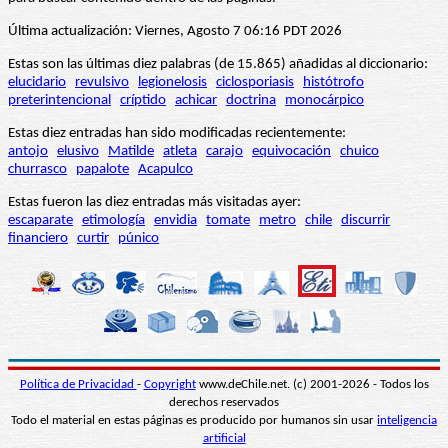
Última actualización: Viernes, Agosto 7 06:16 PDT 2026
Estas son las últimas diez palabras (de 15.865) añadidas al diccionario:
elucidario
revulsivo
legionelosis
ciclosporiasis
histótrofo
preterintencional
críptido
achicar
doctrina
monocárpico
Estas diez entradas han sido modificadas recientemente:
antojo
elusivo
Matilde
atleta
carajo
equivocación
chuico
churrasco
papalote
Acapulco
Estas fueron las diez entradas más visitadas ayer:
escaparate
etimología
envidia
tomate
metro
chile
discurrir
financiero
curtir
púnico
Política de Privacidad
-
Copyright
www.deChile.net. (c) 2001-2026 - Todos los
derechos reservados
Todo el material en estas páginas es producido por humanos sin usar
inteligencia
artificial