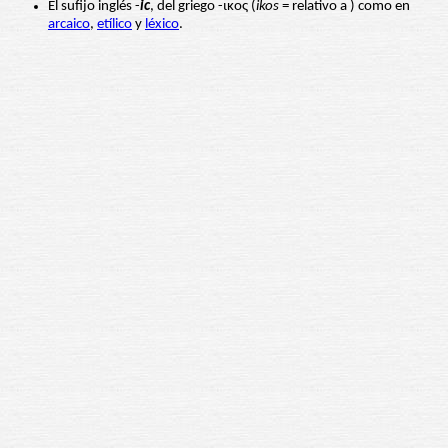
El sufijo inglés -
ic
, del griego -ικος (
ikos
= relativo a ) como en
arcaico
,
etílico
y
léxico
.