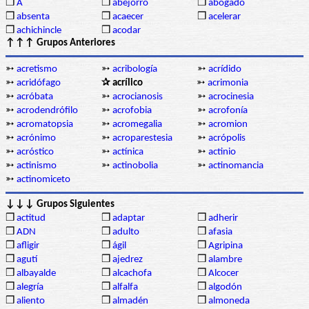
❒
A
❒
abejorro
❒
abogado
❒
absenta
❒
acaecer
❒
acelerar
❒
achichincle
❒
acodar
↑↑↑ Grupos Anteriores
➳
acretismo
➳
acribología
➳
acrídido
➳
acridófago
✰ acrílico
➳
acrimonia
➳
acróbata
➳
acrocianosis
➳
acrocinesia
➳
acrodendrófilo
➳
acrofobia
➳
acrofonía
➳
acromatopsia
➳
acromegalia
➳
acromion
➳
acrónimo
➳
acroparestesia
➳
acrópolis
➳
acróstico
➳
actínica
➳
actinio
➳
actinismo
➳
actinobolia
➳
actinomancia
➳
actinomiceto
↓↓↓ Grupos Siguientes
❒
actitud
❒
adaptar
❒
adherir
❒
ADN
❒
adulto
❒
afasia
❒
afligir
❒
ágil
❒
Agripina
❒
agutí
❒
ajedrez
❒
alambre
❒
albayalde
❒
alcachofa
❒
Alcocer
❒
alegría
❒
alfalfa
❒
algodón
❒
aliento
❒
almadén
❒
almoneda