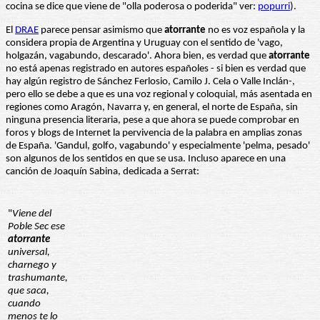
cocina se dice que viene de "olla poderosa o poderida" ver:
popurri
).
El
DRAE
parece pensar asimismo que
atorrante
no es voz española y la
considera propia de Argentina y Uruguay con el sentido de 'vago,
holgazán, vagabundo, descarado'. Ahora bien, es verdad que
atorrante
no está apenas registrado en autores españoles - si bien es verdad que
hay algún registro de Sánchez Ferlosio, Camilo J. Cela o Valle Inclán-,
pero ello se debe a que es una voz regional y coloquial, más asentada en
regiones como Aragón, Navarra y, en general, el norte de España, sin
ninguna presencia literaria, pese a que ahora se puede comprobar en
foros y blogs de Internet la pervivencia de la palabra en amplias zonas
de España. 'Gandul, golfo, vagabundo' y especialmente 'pelma, pesado'
son algunos de los sentidos en que se usa. Incluso aparece en una
canción de Joaquín Sabina, dedicada a Serrat:
"
Viene del
Poble Sec ese
atorrante
universal,
charnego y
trashumante,
que saca,
cuando
menos te lo