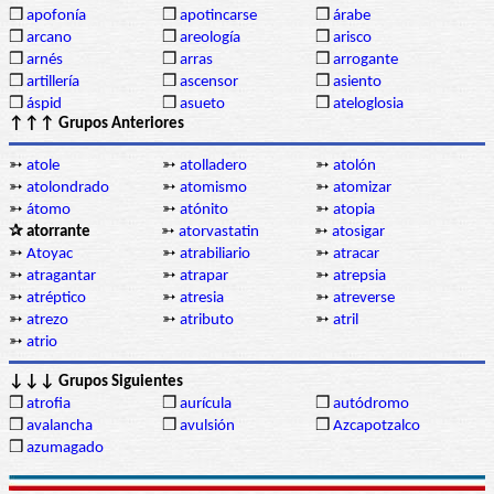
❒
apofonía
❒
apotincarse
❒
árabe
❒
arcano
❒
areología
❒
arisco
❒
arnés
❒
arras
❒
arrogante
❒
artillería
❒
ascensor
❒
asiento
❒
áspid
❒
asueto
❒
ateloglosia
↑↑↑ Grupos Anteriores
➳
atole
➳
atolladero
➳
atolón
➳
atolondrado
➳
atomismo
➳
atomizar
➳
átomo
➳
atónito
➳
atopia
✰ atorrante
➳
atorvastatin
➳
atosigar
➳
Atoyac
➳
atrabiliario
➳
atracar
➳
atragantar
➳
atrapar
➳
atrepsia
➳
atréptico
➳
atresia
➳
atreverse
➳
atrezo
➳
atributo
➳
atril
➳
atrio
↓↓↓ Grupos Siguientes
❒
atrofia
❒
aurícula
❒
autódromo
❒
avalancha
❒
avulsión
❒
Azcapotzalco
❒
azumagado