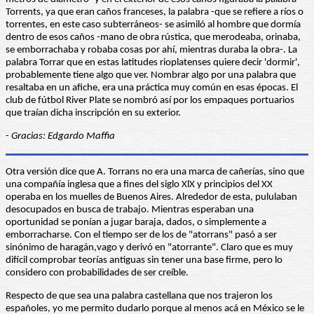
Torrents, ya que eran caños franceses, la palabra -que se refiere a ríos o
torrentes, en este caso subterráneos- se asimiló al hombre que dormía
dentro de esos caños -mano de obra rústica, que merodeaba, orinaba,
se emborrachaba y robaba cosas por ahí, mientras duraba la obra-. La
palabra Torrar que en estas latitudes rioplatenses quiere decir 'dormir',
probablemente tiene algo que ver. Nombrar algo por una palabra que
resaltaba en un afiche, era una práctica muy común en esas épocas. El
club de fútbol River Plate se nombró así por los empaques portuarios
que traían dicha inscripción en su exterior.
-
Gracias: Edgardo Maffia
Otra versión dice que A. Torrans no era una marca de cañerías, sino que
una compañía inglesa que a fines del siglo XlX y principios del XX
operaba en los muelles de Buenos Aires. Alrededor de esta, pululaban
desocupados en busca de trabajo. Mientras esperaban una
oportunidad se ponían a jugar baraja, dados, o simplemente a
emborracharse. Con el tiempo ser de los de "atorrans" pasó a ser
sinónimo de haragán,vago y derivó en "atorrante". Claro que es muy
difícil comprobar teorías antiguas sin tener una base firme, pero lo
considero con probabilidades de ser creíble.
Respecto de que sea una palabra castellana que nos trajeron los
españoles, yo me permito dudarlo porque al menos acá en México se le