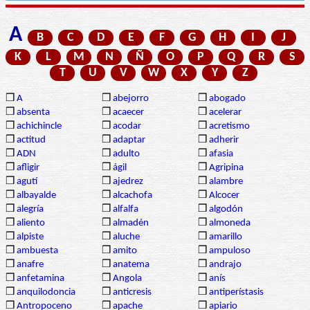
A
B
C
D
E
F
G
H
I
J
K
L
M
N
Ñ
O
P
Q
R
S
T
U
V
W
X
Y
Z
❒
A
❒
abejorro
❒
abogado
❒
absenta
❒
acaecer
❒
acelerar
❒
achichincle
❒
acodar
❒
acretismo
❒
actitud
❒
adaptar
❒
adherir
❒
ADN
❒
adulto
❒
afasia
❒
afligir
❒
ágil
❒
Agripina
❒
agutí
❒
ajedrez
❒
alambre
❒
albayalde
❒
alcachofa
❒
Alcocer
❒
alegría
❒
alfalfa
❒
algodón
❒
aliento
❒
almadén
❒
almoneda
❒
alpiste
❒
aluche
❒
amarillo
❒
ambuesta
❒
amito
❒
ampuloso
❒
anafre
❒
anatema
❒
andrajo
❒
anfetamina
❒
Angola
❒
anís
❒
anquilodoncia
❒
anticresis
❒
antiperístasis
❒
Antropoceno
❒
apache
❒
apiario