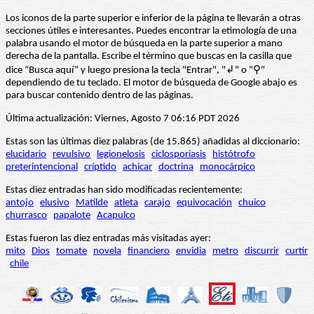
Los iconos de la parte superior e inferior de la página te llevarán a otras
secciones útiles e interesantes. Puedes encontrar la etimología de una
palabra usando el motor de búsqueda en la parte superior a mano
derecha de la pantalla. Escribe el término que buscas en la casilla que
dice “Busca aquí” y luego presiona la tecla "Entrar", "↲" o "⚲"
dependiendo de tu teclado. El motor de búsqueda de Google abajo es
para buscar contenido dentro de las páginas.
Última actualización: Viernes, Agosto 7 06:16 PDT 2026
Estas son las últimas diez palabras (de 15.865) añadidas al diccionario:
elucidario
revulsivo
legionelosis
ciclosporiasis
histótrofo
preterintencional
críptido
achicar
doctrina
monocárpico
Estas diez entradas han sido modificadas recientemente:
antojo
elusivo
Matilde
atleta
carajo
equivocación
chuico
churrasco
papalote
Acapulco
Estas fueron las diez entradas más visitadas ayer:
mito
Dios
tomate
novela
financiero
envidia
metro
discurrir
curtir
chile