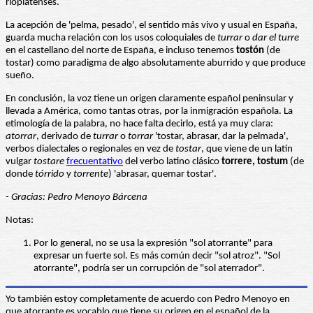
rioplatenses.
La acepción de 'pelma, pesado', el sentido más vivo y usual en España,
guarda mucha relación con los usos coloquiales de
turrar
o
dar el turre
en el castellano del norte de España, e incluso tenemos
tostón
(de
tostar) como paradigma de algo absolutamente aburrido y que produce
sueño.
En conclusión, la voz tiene un origen claramente español peninsular y
llevada a América, como tantas otras, por la inmigración española. La
etimología de la palabra, no hace falta decirlo, está ya muy clara:
atorrar
, derivado de
turrar
o
torrar
'tostar, abrasar, dar la pelmada',
verbos dialectales o regionales en vez de
tostar
, que viene de un latín
vulgar
tostare
frecuentativo
del verbo latino clásico
torrere, tostum
(de
donde
tórrido
y
torrente
) 'abrasar, quemar tostar'.
- Gracias: Pedro Menoyo Bárcena
Notas:
Por lo general, no se usa la expresión "sol atorrante" para
expresar un fuerte sol. Es más común decir "sol atroz". "Sol
atorrante", podría ser un corrupción de "sol aterrador".
Yo también estoy completamente de acuerdo con Pedro Menoyo en
que atorrante es vocablo que tiene su origen en el español de la