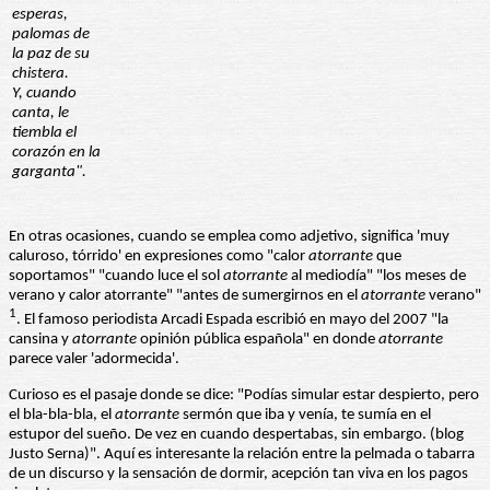
esperas,
palomas de
la paz de su
chistera.
Y, cuando
canta, le
tiembla el
corazón en la
garganta".
En otras ocasiones, cuando se emplea como adjetivo, significa 'muy
caluroso, tórrido' en expresiones como "calor
atorrante
que
soportamos" "cuando luce el sol
atorrante
al mediodía" "los meses de
verano y calor atorrante" "antes de sumergirnos en el
atorrante
verano"
1
. El famoso periodista Arcadi Espada escribió en mayo del 2007 "la
cansina y
atorrante
opinión pública española" en donde
atorrante
parece valer 'adormecida'.
Curioso es el pasaje donde se dice: "Podías simular estar despierto, pero
el bla-bla-bla, el
atorrante
sermón que iba y venía, te sumía en el
estupor del sueño. De vez en cuando despertabas, sin embargo. (blog
Justo Serna)". Aquí es interesante la relación entre la pelmada o tabarra
de un discurso y la sensación de dormir, acepción tan viva en los pagos