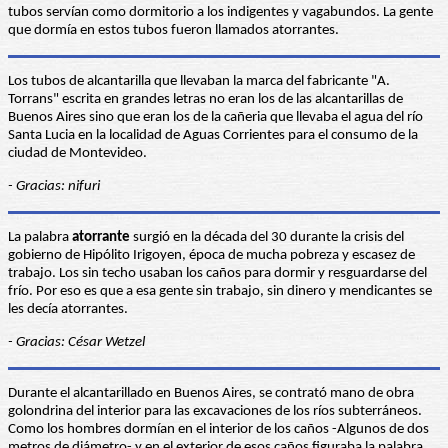
tubos servían como dormitorio a los indigentes y vagabundos. La gente
que dormía en estos tubos fueron llamados atorrantes.
Los tubos de alcantarilla que llevaban la marca del fabricante "A.
Torrans" escrita en grandes letras no eran los de las alcantarillas de
Buenos Aires sino que eran los de la cañeria que llevaba el agua del río
Santa Lucia en la localidad de Aguas Corrientes para el consumo de la
ciudad de Montevideo.
- Gracias: nifuri
La palabra
atorrante
surgió en la década del 30 durante la crisis del
gobierno de Hipólito Irigoyen, época de mucha pobreza y escasez de
trabajo. Los sin techo usaban los caños para dormir y resguardarse del
frío. Por eso es que a esa gente sin trabajo, sin dinero y mendicantes se
les decía atorrantes.
- Gracias: César Wetzel
Durante el alcantarillado en Buenos Aires, se contrató mano de obra
golondrina del interior para las excavaciones de los ríos subterráneos.
Como los hombres dormían en el interior de los caños -Algunos de dos
metros de diámetro- y en el exterior de esos caños figuraba la palabra