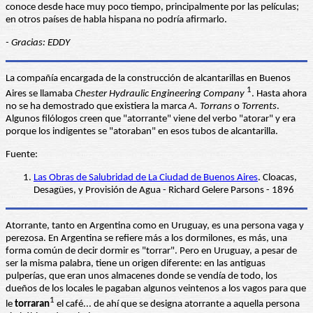
conoce desde hace muy poco tiempo, principalmente por las películas;
en otros países de habla hispana no podría afirmarlo.
- Gracias: EDDY
La compañía encargada de la construcción de alcantarillas en Buenos
1
Aires se llamaba
Chester Hydraulic Engineering Company
. Hasta ahora
no se ha demostrado que existiera la marca
A. Torrans
o
Torrents
.
Algunos filólogos creen que "atorrante" viene del verbo "atorar" y era
porque los indigentes se "atoraban" en esos tubos de alcantarilla.
Fuente:
Las Obras de Salubridad de La Ciudad de Buenos Aires
. Cloacas,
Desagües, y Provisión de Agua - Richard Gelere Parsons - 1896
Atorrante, tanto en Argentina como en Uruguay, es una persona vaga y
perezosa. En Argentina se refiere más a los dormilones, es más, una
forma común de decir dormir es "torrar". Pero en Uruguay, a pesar de
ser la misma palabra, tiene un origen diferente: en las antiguas
pulperías, que eran unos almacenes donde se vendía de todo, los
dueños de los locales le pagaban algunos veintenos a los vagos para que
1
le
torraran
el café... de ahí que se designa atorrante a aquella persona