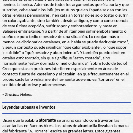
península ibérica. Además de todos los argumentos que él aporta y que
suscribo, cabe añadir los influjos mutuos que en España se dan con las
otras lenguas peninsulares. Y en catalán torrar no es sólo tostar o sufrir
un calor agobiante, sino también, desde antiguo, y como consecuencia
de esta última acepción, sufrir sopor y embotamiento, y hasta en
Baleares embriagarse. Y a partir de ahí también sufrir embotamiento o
sueño de puro tedio o pesadez de una situación. Lo recojan más o
menos los diccionarios catalanes, en el habla se puede decir
quin torro!
,
y según contexto puede significar "qué calor agobiante", o "qué sopor
insufrible" o "qué pesadez y aburrimiento". Y también puedo decir en
catalán
estic torrada
, sin que signifique "estoy tostada", sino
normalmente "estoy dormida o medio dormida" (sobre todo de tedio).
Creo que estas expresiones interfieren especialmente en áreas de
contacto fuerte del castellano y el catalán, en que frecuentemente en el
propio castellano vulgarmente hay gente que emplea "torrarse" en el
sentido de aburrirse y adormecerse.
- Gracias: Helena
Leyendas urbanas e inventos
Dicen que la palabra
atorrante
se originó cuando construyeron las
alcantarillas en Buenos Aires. Los tubos de alcantarilla llevaban la marca
del fabricante "A. Torrans" escrita en grandes letras. Estos gigantes