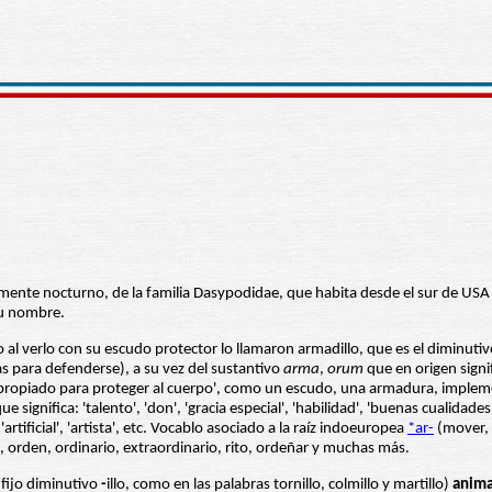
ente nocturno, de la familia Dasypodidae, que habita desde el sur de USA 
su nombre.
al verlo con su escudo protector lo llamaron armadillo, que es el diminut
s para defenderse), a su vez del sustantivo
arma
,
orum
que en origen signif
go apropiado para proteger al cuerpo', como un escudo, una armadura, implem
ue significa: 'talento', 'don', 'gracia especial', 'habilidad', 'buenas cualida
, 'artificial', 'artista', etc. Vocablo asociado a la raíz indoeuropea
*ar-
(mover, 
a, orden, ordinario, extraordinario, rito, ordeñar y muchas más.
fijo diminutivo
-
illo, como en las palabras tornillo, colmillo y martillo)
anima