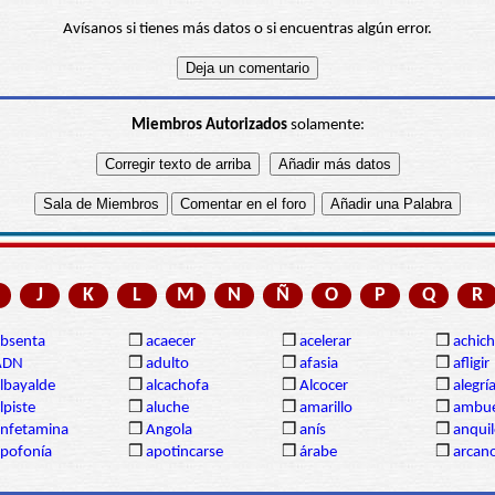
Avísanos si tienes más datos o si encuentras algún error.
Miembros Autorizados
solamente:
J
K
L
M
N
Ñ
O
P
Q
R
bsenta
❒
acaecer
❒
acelerar
❒
achich
ADN
❒
adulto
❒
afasia
❒
afligir
lbayalde
❒
alcachofa
❒
Alcocer
❒
alegrí
lpiste
❒
aluche
❒
amarillo
❒
ambue
nfetamina
❒
Angola
❒
anís
❒
anqui
pofonía
❒
apotincarse
❒
árabe
❒
arcan