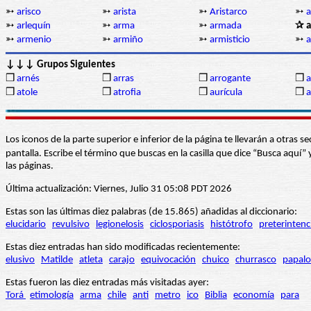
➳
arisco
➳
arista
➳
Aristarco
➳
a
➳
arlequín
➳
arma
➳
armada
✰ a
➳
armenio
➳
armiño
➳
armisticio
➳
↓↓↓ Grupos Siguientes
❒
arnés
❒
arras
❒
arrogante
❒
a
❒
atole
❒
atrofia
❒
aurícula
❒
Los iconos de la parte superior e inferior de la página te llevarán a otra
pantalla. Escribe el término que buscas en la casilla que dice “Busca aqu
las páginas.
Última actualización: Viernes, Julio 31 05:08 PDT 2026
Estas son las últimas diez palabras (de 15.865) añadidas al diccionario:
elucidario
revulsivo
legionelosis
ciclosporiasis
histótrofo
preterintenc
Estas diez entradas han sido modificadas recientemente:
elusivo
Matilde
atleta
carajo
equivocación
chuico
churrasco
papalo
Estas fueron las diez entradas más visitadas ayer:
Torá
etimología
arma
chile
anti
metro
ico
Biblia
economía
para