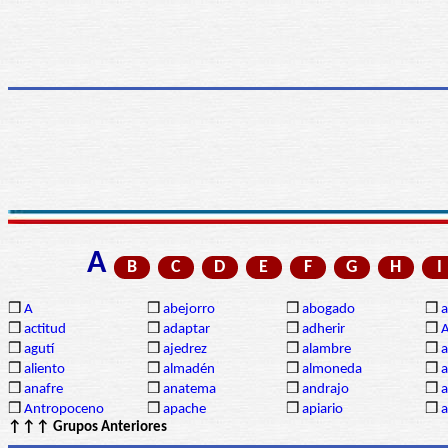
A
B
C
D
E
F
G
H
I
❒
A
❒
abejorro
❒
abogado
❒
a
❒
actitud
❒
adaptar
❒
adherir
❒
❒
agutí
❒
ajedrez
❒
alambre
❒
a
❒
aliento
❒
almadén
❒
almoneda
❒
a
❒
anafre
❒
anatema
❒
andrajo
❒
a
❒
Antropoceno
❒
apache
❒
apiario
❒
a
↑↑↑ Grupos Anteriores