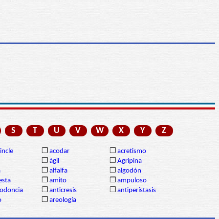
S
T
U
V
W
X
Y
Z
incle
❒
acodar
❒
acretismo
❒
ágil
❒
Agripina
a
❒
alfalfa
❒
algodón
sta
❒
amito
❒
ampuloso
lodoncia
❒
anticresis
❒
antiperístasis
o
❒
areología