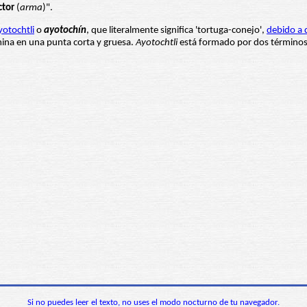
ctor
(
arma
)".
yotochtli
o
ayotochín
, que literalmente significa 'tortuga-conejo',
debido a 
mina en una punta corta y gruesa.
Ayotochtli
está formado por dos término
Si no puedes leer el texto, no uses el modo nocturno de tu navegador.