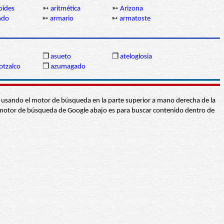
oides
➳
aritmética
➳
Arizona
ndo
➳
armario
➳
armatoste
❒
asueto
❒
ateloglosia
otzalco
❒
azumagado
abra usando el motor de búsqueda en la parte superior a mano derecha de la
 El motor de búsqueda de Google abajo es para buscar contenido dentro de