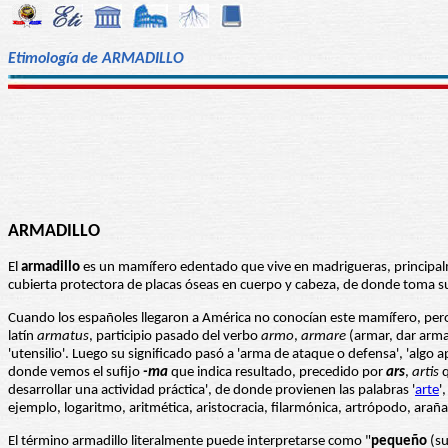
Etimología de ARMADILLO
ARMADILLO
El
armadillo
es un mamífero edentado que vive en madrigueras, principalm
cubierta protectora de placas óseas en cuerpo y cabeza, de donde toma 
Cuando los españoles llegaron a América no conocían este mamífero, pero 
latín
armatus
, participio pasado del verbo
armo
,
armare
(armar, dar arma
'utensilio'. Luego su significado pasó a 'arma de ataque o defensa', 'al
donde vemos el sufijo
-ma
que indica resultado, precedido por
ars
,
artis
q
desarrollar una actividad práctica', de donde provienen las palabras '
arte
'
ejemplo, logaritmo, aritmética, aristocracia, filarmónica, artrópodo, arañ
El término armadillo literalmente puede interpretarse como "
pequeño
(su