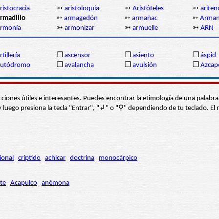
ristocracia
➳
aristoloquia
➳
Aristóteles
➳
ariten
rmadillo
➳
armagedón
➳
armañac
➳
Arma
armonía
➳
armonizar
➳
armuelle
➳
ARN
rtillería
❒
ascensor
❒
asiento
❒
áspid
autódromo
❒
avalancha
❒
avulsión
❒
Azcap
s secciones útiles e interesantes. Puedes encontrar la etimología de una pal
í” y luego presiona la tecla "Entrar", "↲" o "⚲" dependiendo de tu teclado.
ional
críptido
achicar
doctrina
monocárpico
te
Acapulco
anémona