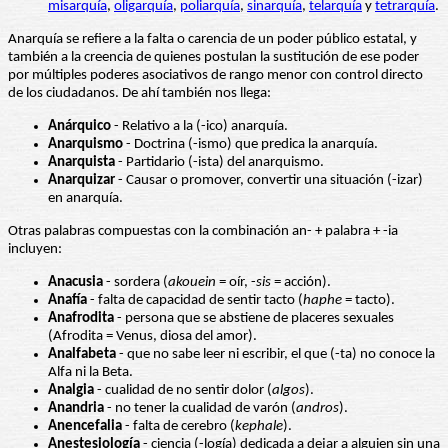
misarquía
,
oligarquía
,
poliarquía
,
sinarquía
,
telarquía
y
tetrarquía
.
Anarquía se refiere a la falta o carencia de un poder público estatal, y
también a la creencia de quienes postulan la sustitución de ese poder
por múltiples poderes asociativos de rango menor con control directo
de los ciudadanos. De ahí también nos llega:
Anárquico
- Relativo a la (-ico) anarquía.
Anarquismo
- Doctrina (-ismo) que predica la anarquía.
Anarquista
- Partidario (-ista) del anarquismo.
Anarquizar
- Causar o promover, convertir una situación (-izar)
en anarquía.
Otras palabras compuestas con la combinación an- + palabra + -ia
incluyen:
Anacusia
- sordera (
akouein
= oír, -
sis
= acción).
Anafía
- falta de capacidad de sentir tacto (
haphe
= tacto).
Anafrodita
- persona que se abstiene de placeres sexuales
(Afrodita = Venus, diosa del amor).
Analfabeta
- que no sabe leer ni escribir, el que (-ta) no conoce la
Alfa ni la Beta.
Analgia
- cualidad de no sentir dolor (
algos
).
Anandria
- no tener la cualidad de varón (
andros
).
Anencefalia
- falta de cerebro (
kephale
).
Anestesiología
- ciencia (-logía) dedicada a dejar a alguien sin una