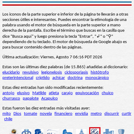
Los iconos de la parte superior e inferior de la página te llevarán a otras
secciones útiles e interesantes. Puedes encontrar la etimología de una
palabra usando el motor de búsqueda en la parte superior a mano
derecha de la pantalla. Escribe el término que buscas en la casilla que
dice “Busca aquí” y luego presiona la tecla "Entrar", "↲" o "⚲"
dependiendo de tu teclado. El motor de búsqueda de Google abajo es
para buscar contenido dentro de las páginas.
Última actualización: Viernes, Agosto 7 06:16 PDT 2026
Estas son las últimas diez palabras (de 15.865) añadidas al diccionario:
elucidario
revulsivo
legionelosis
ciclosporiasis
histótrofo
preterintencional
críptido
achicar
doctrina
monocárpico
Estas diez entradas han sido modificadas recientemente:
antojo
elusivo
Matilde
atleta
carajo
equivocación
chuico
churrasco
papalote
Acapulco
Estas fueron las diez entradas más visitadas ayer:
mito
Dios
tomate
novela
financiero
envidia
metro
discurrir
curtir
chile