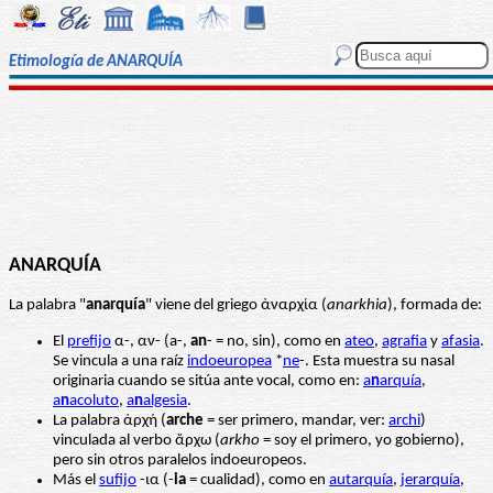
Etimología de ANARQUÍA
ANARQUÍA
La palabra "
anarquía
" viene del griego ἀναρχία (
anarkhia
), formada de:
El
prefijo
α-, αν- (a-,
an
- = no, sin), como en
ateo
,
agrafia
y
afasia
.
Se vincula a una raíz
indoeuropea
*
ne
-. Esta muestra su nasal
originaria cuando se sitúa ante vocal, como en:
a
n
arquía
,
a
n
acoluto
,
a
n
algesia
.
La palabra ἀρχή (
arche
= ser primero, mandar, ver:
archi
)
vinculada al verbo ἄρχω (
arkho
= soy el primero, yo gobierno),
pero sin otros paralelos indoeuropeos.
Más el
sufijo
-ια (-
ia
= cualidad), como en
autarquía
,
jerarquía
,