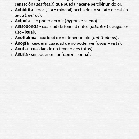
sensación (
aesthesis
) que pueda hacerle percibir un dolor.
Anhidrita
- roca (-ita = mineral) hecha de un sulfato de cal sin
agua (
hydros
).
Anipnia
- no poder dormir (
hypnos
= sueño).
Anisodoncia
- cualidad de tener dientes (
odontos
) desiguales
(
iso
= igual).
Anoftalmía
- cualidad de no tener un ojo (
ophthalmos
).
Anopía
- ceguera, cualidad de no poder ver (
opsis
= vista).
Anotía
- cualidad de no tener oídos (otos).
Anuria
- sin poder orinar (
ouron
= orina).