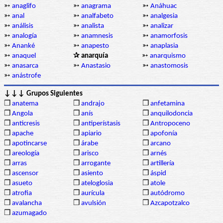
➳
anaglifo
➳
anagrama
➳
Anáhuac
➳
anal
➳
analfabeto
➳
analgesia
➳
análisis
➳
analista
➳
analizar
➳
analogía
➳
anamnesis
➳
anamorfosis
➳
Ananké
➳
anapesto
➳
anaplasia
➳
anaquel
✰ anarquía
➳
anarquismo
➳
anasarca
➳
Anastasio
➳
anastomosis
➳
anástrofe
↓↓↓ Grupos Siguientes
❒
anatema
❒
andrajo
❒
anfetamina
❒
Angola
❒
anís
❒
anquilodoncia
❒
anticresis
❒
antiperístasis
❒
Antropoceno
❒
apache
❒
apiario
❒
apofonía
❒
apotincarse
❒
árabe
❒
arcano
❒
areología
❒
arisco
❒
arnés
❒
arras
❒
arrogante
❒
artillería
❒
ascensor
❒
asiento
❒
áspid
❒
asueto
❒
ateloglosia
❒
atole
❒
atrofia
❒
aurícula
❒
autódromo
❒
avalancha
❒
avulsión
❒
Azcapotzalco
❒
azumagado