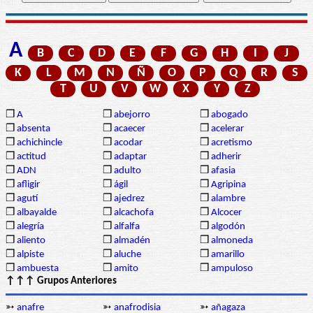
A
B
C
D
E
F
G
H
I
J
K
L
M
N
Ñ
O
P
Q
R
S
T
U
V
W
X
Y
Z
❒
A
❒
abejorro
❒
abogado
❒
absenta
❒
acaecer
❒
acelerar
❒
achichincle
❒
acodar
❒
acretismo
❒
actitud
❒
adaptar
❒
adherir
❒
ADN
❒
adulto
❒
afasia
❒
afligir
❒
ágil
❒
Agripina
❒
agutí
❒
ajedrez
❒
alambre
❒
albayalde
❒
alcachofa
❒
Alcocer
❒
alegría
❒
alfalfa
❒
algodón
❒
aliento
❒
almadén
❒
almoneda
❒
alpiste
❒
aluche
❒
amarillo
❒
ambuesta
❒
amito
❒
ampuloso
↑↑↑ Grupos Anteriores
➳
anafre
➳
anafrodisia
➳
añagaza