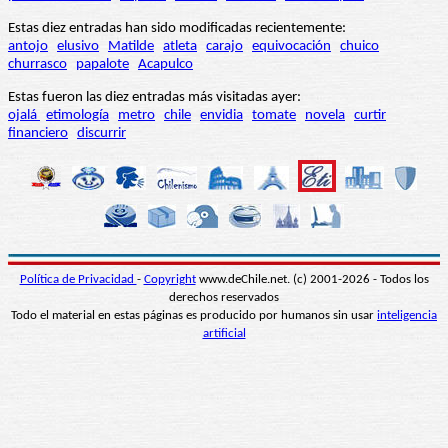
Estas diez entradas han sido modificadas recientemente:
antojo
elusivo
Matilde
atleta
carajo
equivocación
chuico
churrasco
papalote
Acapulco
Estas fueron las diez entradas más visitadas ayer:
ojalá
etimología
metro
chile
envidia
tomate
novela
curtir
financiero
discurrir
Política de Privacidad
-
Copyright
www.deChile.net. (c) 2001-2026 - Todos los
derechos reservados
Todo el material en estas páginas es producido por humanos sin usar
inteligencia
artificial