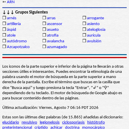
➳
ARN
↓↓↓ Grupos Siguientes
❒
arnés
❒
arras
❒
arrogante
❒
artillería
❒
ascensor
❒
asiento
❒
áspid
❒
asueto
❒
ateloglosia
❒
atole
❒
atrofia
❒
aurícula
❒
autódromo
❒
avalancha
❒
avulsión
❒
Azcapotzalco
❒
azumagado
Los iconos de la parte superior e inferior de la página te llevarán a otras
secciones útiles e interesantes. Puedes encontrar la etimología de una
palabra usando el motor de búsqueda en la parte superior a mano
derecha de la pantalla. Escribe el término que buscas en la casilla que
dice “Busca aquí” y luego presiona la tecla "Entrar", "↲" o "⚲"
dependiendo de tu teclado. El motor de búsqueda de Google abajo es
para buscar contenido dentro de las páginas.
Última actualización: Viernes, Agosto 7 06:16 PDT 2026
Estas son las últimas diez palabras (de 15.865) añadidas al diccionario:
elucidario
revulsivo
legionelosis
ciclosporiasis
histótrofo
preterintencional
críptido
achicar
doctrina
monocárpico