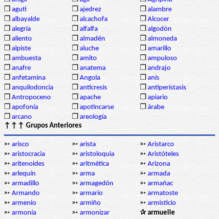
❒
agutí
❒
ajedrez
❒
alambre
❒
albayalde
❒
alcachofa
❒
Alcocer
❒
alegría
❒
alfalfa
❒
algodón
❒
aliento
❒
almadén
❒
almoneda
❒
alpiste
❒
aluche
❒
amarillo
❒
ambuesta
❒
amito
❒
ampuloso
❒
anafre
❒
anatema
❒
andrajo
❒
anfetamina
❒
Angola
❒
anís
❒
anquilodoncia
❒
anticresis
❒
antiperístasis
❒
Antropoceno
❒
apache
❒
apiario
❒
apofonía
❒
apotincarse
❒
árabe
❒
arcano
❒
areología
↑↑↑ Grupos Anteriores
➳
arisco
➳
arista
➳
Aristarco
➳
aristocracia
➳
aristoloquia
➳
Aristóteles
➳
aritenoides
➳
aritmética
➳
Arizona
➳
arlequín
➳
arma
➳
armada
➳
armadillo
➳
armagedón
➳
armañac
➳
Armando
➳
armario
➳
armatoste
➳
armenio
➳
armiño
➳
armisticio
➳
armonía
➳
armonizar
✰ armuelle