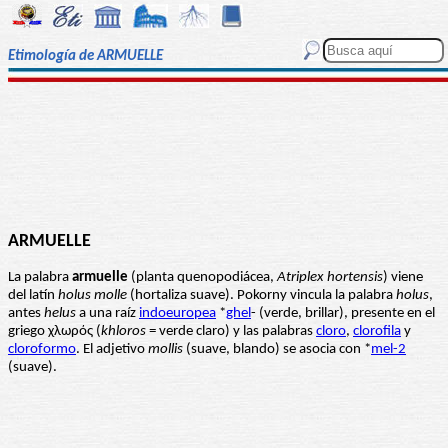
Etimología de ARMUELLE
ARMUELLE
La palabra
armuelle
(planta quenopodiácea,
Atriplex hortensis
) viene
del latín
holus molle
(hortaliza suave). Pokorny vincula la palabra
holus
,
antes
helus
a una raíz
indoeuropea
*
ghel
- (verde, brillar), presente en el
griego χλωρός (
khloros
= verde claro) y las palabras
cloro
,
clorofila
y
cloroformo
. El adjetivo
mollis
(suave, blando) se asocia con *
mel-2
(suave).