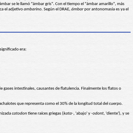
mbar se le llamó "ámbar gris". Con el tiempo el "ámbar amarillo", más
a el adjetivo
ambarino.
Según el DRAE,
ámbar
por antonomasia es ya el
significado era:
 gases intestinales, causantes de flatulencia. Finalmente los flatos o
cachalotes que representa como el 30% de la longitud total del cuerpo.
inizada
catodon
tiene raíces griegas (
kata
-, 'abajo' y -
odont
, 'diente'), y se