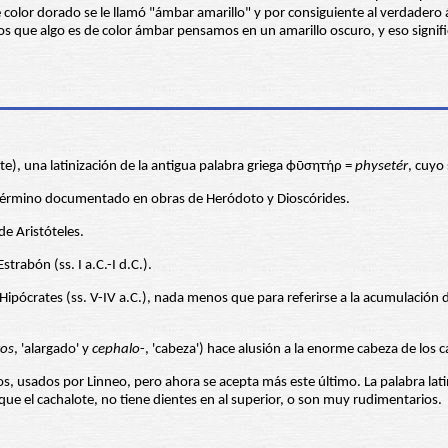
olor dorado se le llamó "ámbar amarillo" y por consiguiente al verdadero á
que algo es de color ámbar pensamos en un amarillo oscuro, y eso signific
te), una latinización de la antigua palabra griega ϕῡσητήρ =
physetér
, cuyo 
 término documentado en obras de Heródoto y Dioscórides.
 de Aristóteles.
trabón (ss. I a.C.-I d.C.).
ipócrates (ss. V-IV a.C.), nada menos que para referirse a la acumulación de
os
, 'alargado' y
cephalo
-, 'cabeza') hace alusión a la enorme cabeza de los 
s, usados por Linneo, pero ahora se acepta más este último. La palabra lat
 que el cachalote, no tiene dientes en al superior, o son muy rudimentarios.