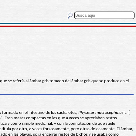
 que se refería al ámbar gris tomado del ámbar gris que se produce en el
 formado en el intestino de los cachalotes,
Physeter macrocephalus
L. [=
". Eran masas compactas en las que a veces se apreciaban restos
a y como simple medicinal, y con la connotación de que suele
stituía por otro, a veces forzosamente, pero otras dolosamente. El ámbar,
ado en las playas, solía encerrar restos de bichos y se usaba como