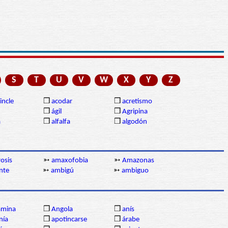
S
T
U
V
W
X
Y
Z
incle
❒
acodar
❒
acretismo
❒
ágil
❒
Agripina
a
❒
alfalfa
❒
algodón
osis
➳
amaxofobia
➳
Amazonas
nte
➳
ambigú
➳
ambiguo
amina
❒
Angola
❒
anís
nía
❒
apotincarse
❒
árabe