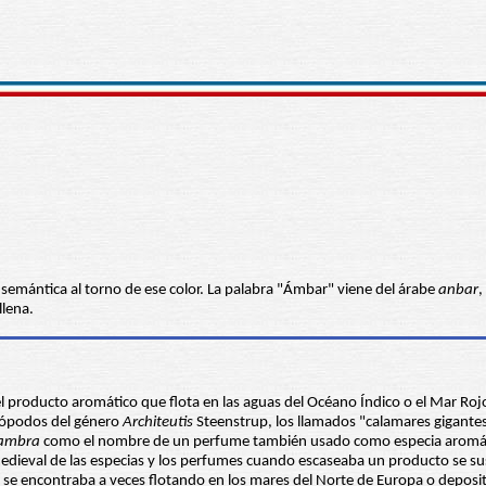
 semántica al torno de ese color. La palabra "Ámbar" viene del árabe
anbar
,
llena.
 producto aromático que flota en las aguas del Océano Índico o el Mar Rojo
alópodos del género
Architeutis
Steenstrup, los llamados "calamares gigantes
ambra
como el nombre de un perfume también usado como especia aromátic
 medieval de las especias y los perfumes cuando escaseaba un producto se su
ue se encontraba a veces flotando en los mares del Norte de Europa o deposit