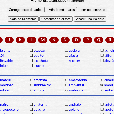
Miembros Autorizados
solamente:
J
K
L
M
N
Ñ
O
P
Q
R
bsenta
❒
acaecer
❒
acelerar
❒
achich
ADN
❒
adulto
❒
afasia
❒
afligir
lbayalde
❒
alcachofa
❒
Alcocer
❒
alegrí
lpiste
❒
aluche
amateur
➳
amatista
➳
amatofobia
➳
amaur
mbicioso
➳
ambidextro
➳
ambientar
➳
ambie
ambón
➳
ambos
➳
ambrosía
➳
ambú
nafre
❒
anatema
❒
andrajo
❒
anfet
Antropoceno
❒
apache
❒
apiario
❒
apofo