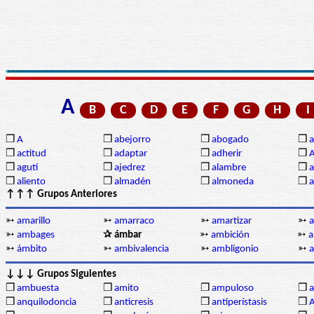
A
B
C
D
E
F
G
H
I
❒
A
❒
abejorro
❒
abogado
❒
a
❒
actitud
❒
adaptar
❒
adherir
❒
❒
agutí
❒
ajedrez
❒
alambre
❒
a
❒
aliento
❒
almadén
❒
almoneda
❒
a
↑↑↑ Grupos Anteriores
➳
amarillo
➳
amarraco
➳
amartizar
➳
➳
ambages
✰ ámbar
➳
ambición
➳
a
➳
ámbito
➳
ambivalencia
➳
ambligonio
➳
↓↓↓ Grupos Siguientes
❒
ambuesta
❒
amito
❒
ampuloso
❒
a
❒
anquilodoncia
❒
anticresis
❒
antiperístasis
❒