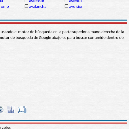
ría
❒
ascensor
❒
asiento
dromo
❒
avalancha
❒
avulsión
abra usando el motor de búsqueda en la parte superior a mano derecha de la
 El motor de búsqueda de Google abajo es para buscar contenido dentro de
ervados