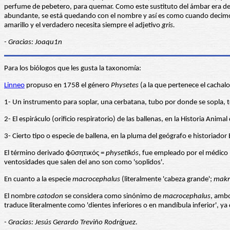
perfume de pebetero, para quemar. Como este sustituto del ámbar era de c
abundante, se está quedando con el nombre y así es como cuando decimos 
amarillo y el verdadero necesita siempre el adjetivo
gris.
- Gracias: Joaqu1n
Para los biólogos que les gusta la taxonomía:
Linneo
propuso en 1758 el género
Physetes
(a la que pertenece el cachalo
1- Un instrumento para soplar, una cerbatana, tubo por donde se sopla,
2- El espiráculo (orificio respiratorio) de las ballenas, en la Historia Animal
3- Cierto tipo o especie de ballena, en la pluma del geógrafo e historiador Es
El término derivado ϕῡσητικός =
physetikós
, fue empleado por el médico H
ventosidades que salen del ano son como 'soplidos'.
En cuanto a la especie
macrocephalus
(literalmente 'cabeza grande';
makr
El nombre
catodon
se considera como sinónimo de
macrocephalus
, ambo
traduce literalmente como 'dientes inferiores o en mandíbula inferior', ya
- Gracias: Jesús Gerardo Treviño Rodríguez.