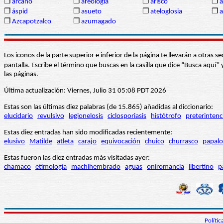
❒
arcano
❒
areología
❒
arisco
❒
a
❒
áspid
❒
asueto
❒
ateloglosia
❒
a
❒
Azcapotzalco
❒
azumagado
Los iconos de la parte superior e inferior de la página te llevarán a otra
pantalla. Escribe el término que buscas en la casilla que dice “Busca aqu
las páginas.
Última actualización: Viernes, Julio 31 05:08 PDT 2026
Estas son las últimas diez palabras (de 15.865) añadidas al diccionario:
elucidario
revulsivo
legionelosis
ciclosporiasis
histótrofo
preterintenc
Estas diez entradas han sido modificadas recientemente:
elusivo
Matilde
atleta
carajo
equivocación
chuico
churrasco
papalo
Estas fueron las diez entradas más visitadas ayer:
chamaco
etimología
machihembrado
aguas
oniromancia
libertino
p
Políti