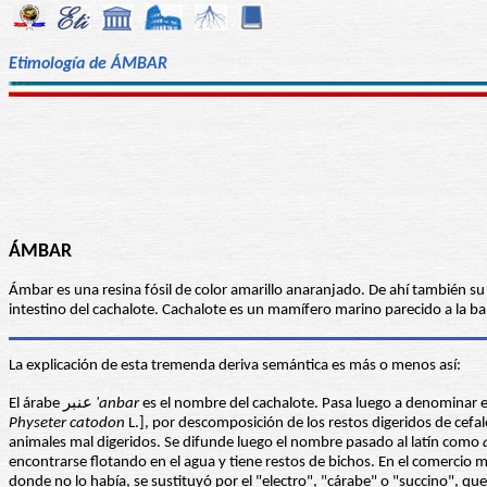
Etimología de ÁMBAR
ÁMBAR
Ámbar es una resina fósil de color amarillo anaranjado. De ahí también su
intestino del cachalote. Cachalote es un mamífero marino parecido a la ba
La explicación de esta tremenda deriva semántica es más o menos así:
El árabe عنبر
'anbar
es el nombre del cachalote. Pasa luego a denominar el
Physeter catodon
L.], por descomposición de los restos digeridos de cef
animales mal digeridos. Se difunde luego el nombre pasado al latín como
encontrarse flotando en el agua y tiene restos de bichos. En el comercio
donde no lo había, se sustituyó por el "electro", "cárabe" o "succino", q