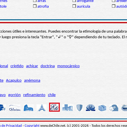
rnés
❒
arras
❒
arrogante
❒
artille
tole
❒
atrofia
❒
aurícula
❒
autó
s secciones útiles e interesantes. Puedes encontrar la etimología de una pal
í” y luego presiona la tecla "Entrar", "↲" o "⚲" dependiendo de tu teclado.
ional
críptido
achicar
doctrina
monocárpico
te
Acapulco
anémona
avo
gorrión
refinamiento
chile
ca de Privacidad
-
Copyright
www.deChile.net. (c) 2001-2026 - Todos los derechos res