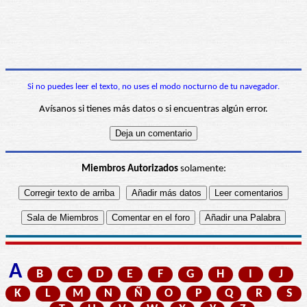
Si no puedes leer el texto, no uses el modo nocturno de tu navegador.
Avísanos si tienes más datos o si encuentras algún error.
Miembros Autorizados
solamente:
A
B
C
D
E
F
G
H
I
J
K
L
M
N
Ñ
O
P
Q
R
S