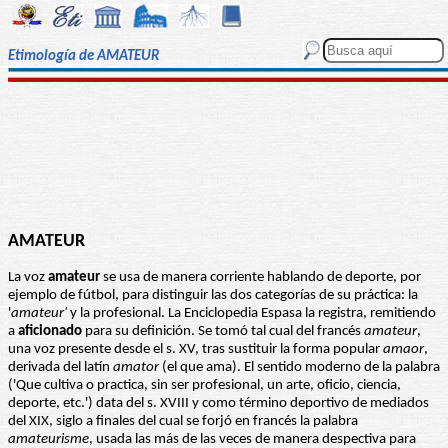
Etimología de AMATEUR
AMATEUR
La voz
amateur
se usa de manera corriente hablando de deporte, por
ejemplo de fútbol, para distinguir las dos categorías de su práctica: la
'
amateur'
y la profesional. La Enciclopedia Espasa la registra, remitiendo
a
aficionado
para su definición. Se tomó tal cual del francés
amateur
,
una voz presente desde el s. XV, tras sustituir la forma popular
amaor
,
derivada del latín
amator
(el que ama). El sentido moderno de la palabra
('Que cultiva o practica, sin ser profesional, un arte, oficio, ciencia,
deporte, etc.') data del s. XVIII y como término deportivo de mediados
del XIX, siglo a finales del cual se forjó en francés la palabra
amateurisme
, usada las más de las veces de manera despectiva para