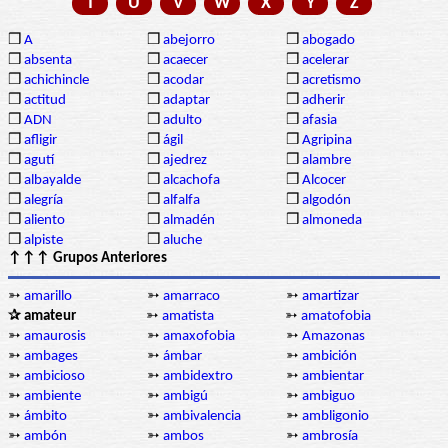
T
U
V
W
X
Y
Z
❒
A
❒
abejorro
❒
abogado
❒
absenta
❒
acaecer
❒
acelerar
❒
achichincle
❒
acodar
❒
acretismo
❒
actitud
❒
adaptar
❒
adherir
❒
ADN
❒
adulto
❒
afasia
❒
afligir
❒
ágil
❒
Agripina
❒
agutí
❒
ajedrez
❒
alambre
❒
albayalde
❒
alcachofa
❒
Alcocer
❒
alegría
❒
alfalfa
❒
algodón
❒
aliento
❒
almadén
❒
almoneda
❒
alpiste
❒
aluche
↑↑↑ Grupos Anteriores
➳
amarillo
➳
amarraco
➳
amartizar
✰ amateur
➳
amatista
➳
amatofobia
➳
amaurosis
➳
amaxofobia
➳
Amazonas
➳
ambages
➳
ámbar
➳
ambición
➳
ambicioso
➳
ambidextro
➳
ambientar
➳
ambiente
➳
ambigú
➳
ambiguo
➳
ámbito
➳
ambivalencia
➳
ambligonio
➳
ambón
➳
ambos
➳
ambrosía