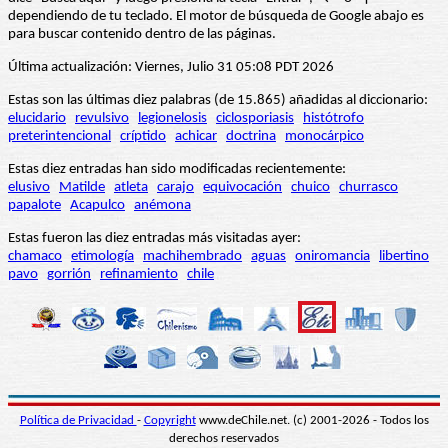
dependiendo de tu teclado. El motor de búsqueda de Google abajo es
para buscar contenido dentro de las páginas.
Última actualización: Viernes, Julio 31 05:08 PDT 2026
Estas son las últimas diez palabras (de 15.865) añadidas al diccionario:
elucidario
revulsivo
legionelosis
ciclosporiasis
histótrofo
preterintencional
críptido
achicar
doctrina
monocárpico
Estas diez entradas han sido modificadas recientemente:
elusivo
Matilde
atleta
carajo
equivocación
chuico
churrasco
papalote
Acapulco
anémona
Estas fueron las diez entradas más visitadas ayer:
chamaco
etimología
machihembrado
aguas
oniromancia
libertino
pavo
gorrión
refinamiento
chile
Política de Privacidad
-
Copyright
www.deChile.net. (c) 2001-2026 - Todos los
derechos reservados