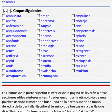
➳
ambú
↓↓↓ Grupos Siguientes
❒
ambuesta
❒
amito
❒
ampuloso
❒
anafre
❒
anatema
❒
andrajo
❒
anfetamina
❒
Angola
❒
anís
❒
anquilodoncia
❒
anticresis
❒
antiperístasis
❒
Antropoceno
❒
apache
❒
apiario
❒
apofonía
❒
apotincarse
❒
árabe
❒
arcano
❒
areología
❒
arisco
❒
arnés
❒
arras
❒
arrogante
❒
artillería
❒
ascensor
❒
asiento
❒
áspid
❒
asueto
❒
ateloglosia
❒
atole
❒
atrofia
❒
aurícula
❒
autódromo
❒
avalancha
❒
avulsión
❒
Azcapotzalco
❒
azumagado
Los iconos de la parte superior e inferior de la página te llevarán a otras
secciones útiles e interesantes. Puedes encontrar la etimología de una
palabra usando el motor de búsqueda en la parte superior a mano
derecha de la pantalla. Escribe el término que buscas en la casilla que
dice “Busca aquí” y luego presiona la tecla "Entrar", "↲" o "⚲"