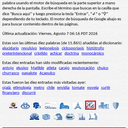
palabra usando el motor de búsqueda en la parte superior a mano
derecha de la pantalla. Escribe el término que buscas en la casilla que
dice “Busca aquí” y luego presiona la tecla "Entrar", "↲" o "⚲"
dependiendo de tu teclado. El motor de búsqueda de Google abajo es
para buscar contenido dentro de las páginas.
Última actualización: Viernes, Agosto 7 06:16 PDT 2026
Estas son las últimas diez palabras (de 15.865) añadidas al diccionario:
elucidario
revulsivo
legionelosis
ciclosporiasis
histótrofo
preterintencional
críptido
achicar
doctrina
monocárpico
Estas diez entradas han sido modificadas recientemente:
antojo
elusivo
Matilde
atleta
carajo
equivocación
chuico
churrasco
papalote
Acapulco
Estas fueron las diez entradas más visitadas ayer:
ojalá
etimología
metro
chile
envidia
tomate
novela
curtir
financiero
discurrir