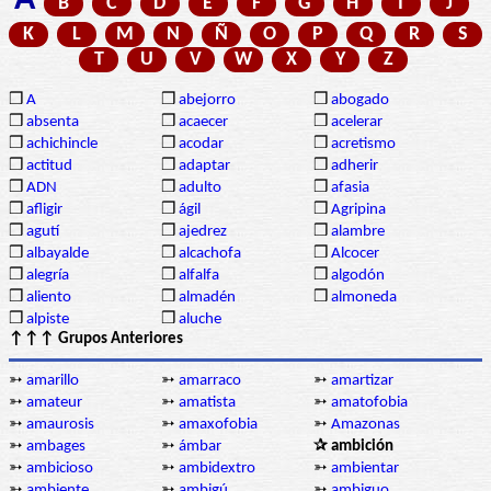
A
B
C
D
E
F
G
H
I
J
K
L
M
N
Ñ
O
P
Q
R
S
T
U
V
W
X
Y
Z
❒
A
❒
abejorro
❒
abogado
❒
absenta
❒
acaecer
❒
acelerar
❒
achichincle
❒
acodar
❒
acretismo
❒
actitud
❒
adaptar
❒
adherir
❒
ADN
❒
adulto
❒
afasia
❒
afligir
❒
ágil
❒
Agripina
❒
agutí
❒
ajedrez
❒
alambre
❒
albayalde
❒
alcachofa
❒
Alcocer
❒
alegría
❒
alfalfa
❒
algodón
❒
aliento
❒
almadén
❒
almoneda
❒
alpiste
❒
aluche
↑↑↑ Grupos Anteriores
➳
amarillo
➳
amarraco
➳
amartizar
➳
amateur
➳
amatista
➳
amatofobia
➳
amaurosis
➳
amaxofobia
➳
Amazonas
➳
ambages
➳
ámbar
✰ ambición
➳
ambicioso
➳
ambidextro
➳
ambientar
➳
ambiente
➳
ambigú
➳
ambiguo