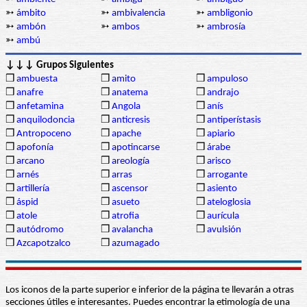
➳
ámbito
➳
ambivalencia
➳
ambligonio
➳
ambón
➳
ambos
➳
ambrosía
➳
ambú
↓↓↓ Grupos Siguientes
❒
ambuesta
❒
amito
❒
ampuloso
❒
anafre
❒
anatema
❒
andrajo
❒
anfetamina
❒
Angola
❒
anís
❒
anquilodoncia
❒
anticresis
❒
antiperístasis
❒
Antropoceno
❒
apache
❒
apiario
❒
apofonía
❒
apotincarse
❒
árabe
❒
arcano
❒
areología
❒
arisco
❒
arnés
❒
arras
❒
arrogante
❒
artillería
❒
ascensor
❒
asiento
❒
áspid
❒
asueto
❒
ateloglosia
❒
atole
❒
atrofia
❒
aurícula
❒
autódromo
❒
avalancha
❒
avulsión
❒
Azcapotzalco
❒
azumagado
Los iconos de la parte superior e inferior de la página te llevarán a otras
secciones útiles e interesantes. Puedes encontrar la etimología de una