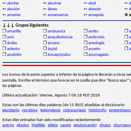
➳
aluche
➳
alucinar
➳
alud
➳
á
➳
aluvión
➳
álveo
➳
alveolo
➳
A
➳
amante
➳
amanuense
➳
amapola
✰ 
↓↓↓ Grupos Siguientes
❒
amarillo
❒
ambuesta
❒
amito
❒
❒
anís
❒
anquilodoncia
❒
anticresis
❒
a
❒
árabe
❒
arcano
❒
areología
❒
a
❒
asiento
❒
áspid
❒
asueto
❒
a
❒
avulsión
❒
Azcapotzalco
❒
azumagado
Los iconos de la parte superior e inferior de la página te llevarán a otra
pantalla. Escribe el término que buscas en la casilla que dice “Busca aqu
las páginas.
Última actualización: Viernes, Agosto 7 06:16 PDT 2026
Estas son las últimas diez palabras (de 15.865) añadidas al diccionario:
elucidario
revulsivo
legionelosis
ciclosporiasis
histótrofo
preterintenc
Estas diez entradas han sido modificadas recientemente:
antojo
elusivo
Matilde
atleta
carajo
equivocación
chuico
churrasco