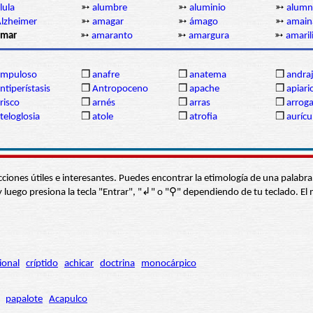
lula
➳
alumbre
➳
aluminio
➳
alum
lzheimer
➳
amagar
➳
ámago
➳
amain
amar
➳
amaranto
➳
amargura
➳
amaril
ampuloso
❒
anafre
❒
anatema
❒
andra
ntiperístasis
❒
Antropoceno
❒
apache
❒
apiari
risco
❒
arnés
❒
arras
❒
arrog
teloglosia
❒
atole
❒
atrofia
❒
aurícu
s secciones útiles e interesantes. Puedes encontrar la etimología de una pal
í” y luego presiona la tecla "Entrar", "↲" o "⚲" dependiendo de tu teclado.
ional
críptido
achicar
doctrina
monocárpico
papalote
Acapulco