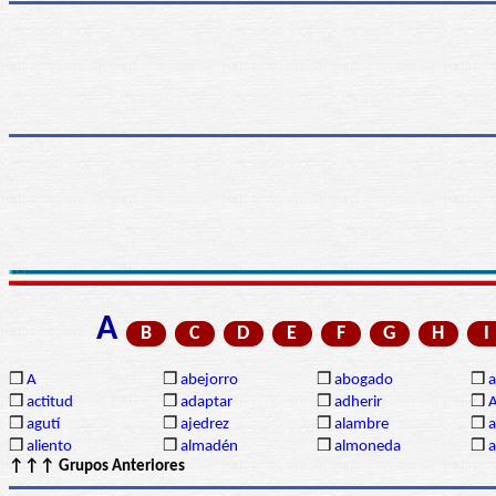
A
B
C
D
E
F
G
H
I
❒
A
❒
abejorro
❒
abogado
❒
a
❒
actitud
❒
adaptar
❒
adherir
❒
❒
agutí
❒
ajedrez
❒
alambre
❒
a
❒
aliento
❒
almadén
❒
almoneda
❒
a
↑↑↑ Grupos Anteriores