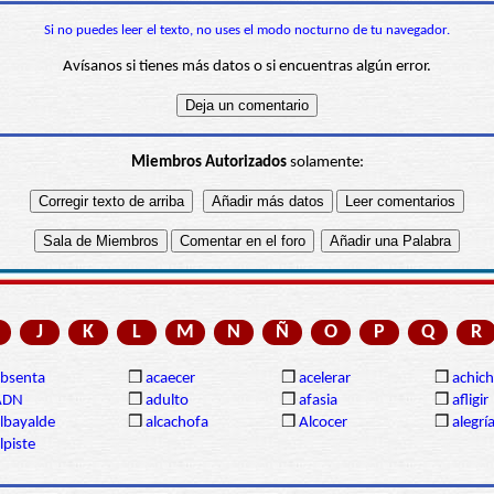
Si no puedes leer el texto, no uses el modo nocturno de tu navegador.
Avísanos si tienes más datos o si encuentras algún error.
Miembros Autorizados
solamente:
J
K
L
M
N
Ñ
O
P
Q
R
bsenta
❒
acaecer
❒
acelerar
❒
achich
ADN
❒
adulto
❒
afasia
❒
afligir
lbayalde
❒
alcachofa
❒
Alcocer
❒
alegrí
lpiste