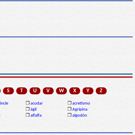
S
T
U
V
W
X
Y
Z
incle
❒
acodar
❒
acretismo
❒
ágil
❒
Agripina
a
❒
alfalfa
❒
algodón