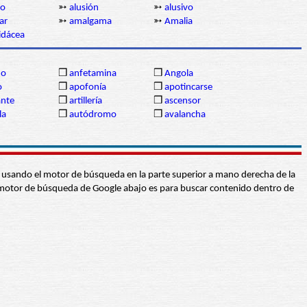
no
➳
alusión
➳
alusivo
ar
➳
amalgama
➳
Amalia
idácea
jo
❒
anfetamina
❒
Angola
o
❒
apofonía
❒
apotincarse
ante
❒
artillería
❒
ascensor
la
❒
autódromo
❒
avalancha
abra usando el motor de búsqueda en la parte superior a mano derecha de la
 El motor de búsqueda de Google abajo es para buscar contenido dentro de