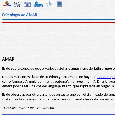
Etimología de AMAR
AMAR
Es de sobra conocido que el verbo castellano
amar
viene del latín
amare
co
No hay evidencias claras de su étimo y parece que no hay raíz
indoeurope
como Amma o Ammia),
amita
'tía paterna',
mamma
'mamá'. En la lengua
amare
podría ser una voz del lenguaje infantil que expresaría en origen la 
Es de observar, por otra parte, que en castellano con el significado de 'a
sustantivada
el querer
... como dice la canción. Familia léxica de
amare
: a
- Gracias: Pedro Menoyo Bárcena