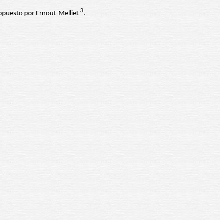
3
propuesto por Ernout-Melliet
.