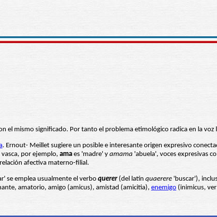
n el mismo significado. Por tanto el problema etimológico radica en la voz l
a
. Ernout- Meillet sugiere un posible e interesante origen expresivo conec
 vasca, por ejemplo,
ama
es 'madre' y
amama
'abuela', voces expresivas c
relación afectiva materno-filial.
mar' se emplea usualmente el verbo
querer
(del latín
quaerere
'buscar'), incl
mante, amatorio, amigo (amicus), amistad (amicitia),
enemigo
(inimicus, ver