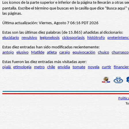
Los iconos de la parte superior e inferior de la página te llevarán a otra
pantalla. Escribe el término que buscas en la casilla que dice “Busca aqu
las páginas.
Última actualización: Viernes, Agosto 7 06:16 PDT 2026
Estas son las últimas diez palabras (de 15.865) añadidas al diccionario:
elucidario
revulsivo
legionelosis
ciclosporiasis
histótrofo
preterintenc
Estas diez entradas han sido modificadas recientemente:
antojo
elusivo
Matilde
atleta
carajo
equivocación
chuico
churrasco
Estas fueron las diez entradas más visitadas ayer:
ojalá
etimología
metro
chile
envidia
tomate
novela
curtir
financie
Políti
To