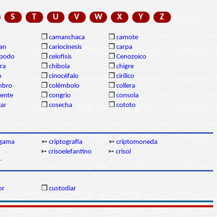
S
T
U
V
W
X
Y
Z
❒
camanchaca
❒
camote
gan
❒
cariocinesis
❒
carpa
ópodo
❒
celofisis
❒
Cenozoico
ra
❒
chibola
❒
chigre
o
❒
cinocéfalo
❒
cirílico
mbro
❒
colémbolo
❒
collera
dente
❒
congrio
❒
consola
gar
❒
cosecha
❒
cototo
ógama
➳
criptografía
➳
criptomoneda
➳
crisoelefantino
➳
crisol
r
or
❒
custodiar