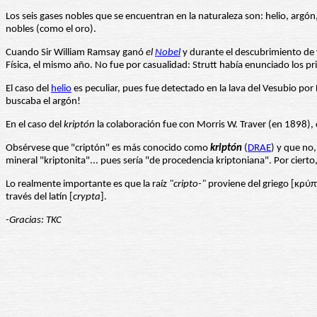
Los seis gases nobles que se encuentran en la naturaleza son: helio, argó
nobles (como el oro).
Cuando Sir William Ramsay ganó
el
Nobel
y durante el descubrimiento de v
Física, el mismo año. No fue por casualidad: Strutt había enunciado los pr
El caso del
helio
es peculiar, pues fue detectado en la lava del Vesubio por
buscaba el argón!
En el caso del
kriptón
la colaboración fue con Morris W. Traver (en 1898),
Obsérvese que "criptón" es más conocido como
kriptón
(
DRAE
) y que no
mineral "kriptonita"... pues sería "de procedencia kriptoniana". Por cierto,
Lo realmente importante es que la raíz
"cripto-"
proviene del griego [κρύπτ
través del latín [
crypta
].
-Gracias: TKC