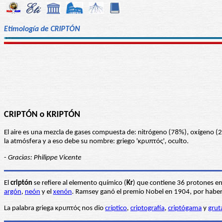
Etimología de CRIPTÓN
CRIPTÓN o KRIPTÓN
El aire es una mezcla de gases compuesta de: nitrógeno (78%), oxígeno (2
la atmósfera y a eso debe su nombre: griego 'κρυπτός', oculto.
-
Gracias: Philippe Vicente
El
criptón
se refiere al elemento químico (
Kr
) que contiene 36 protones en
argón
,
neón
y el
xenón
. Ramsey ganó el premio Nobel en 1904, por haber 
La palabra griega κρυπτός nos dio
críptico
,
criptografía
,
criptógama
y
grut