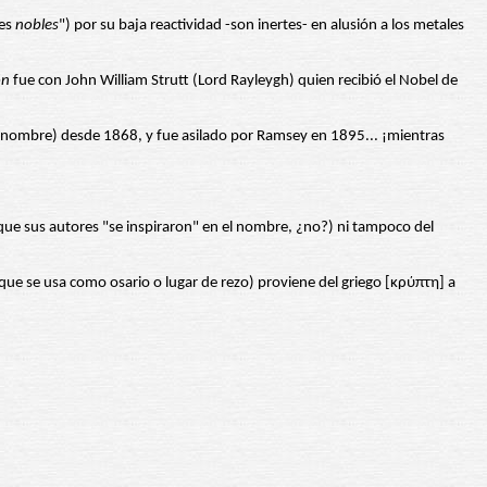
ses
nobles
") por su baja reactividad -son inertes- en alusión a los metales
ón
fue con John William Strutt (Lord Rayleygh) quien recibió el Nobel de
 su nombre) desde 1868, y fue asilado por Ramsey en 1895... ¡mientras
o que sus autores "se inspiraron" en el nombre, ¿no?) ni tampoco del
que se usa como osario o lugar de rezo) proviene del griego [κρύπτη] a