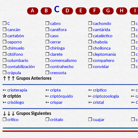
C
A
B
D
E
F
G
H
I
❒
C
❒
cabro
❒
cachondo
❒
c
❒
cancán
❒
canéfora
❒
cantárida
❒
c
❒
cartabón
❒
caso
❒
cataléctico
❒
c
❒
ceporro
❒
cerrar
❒
chabola
❒
c
❒
chimuelo
❒
chiringa
❒
chollonca
❒
c
❒
citófono
❒
clarete
❒
cleptomanía
❒
c
❒
columbario
❒
comensalismo
❒
compañero
❒
❒
contabilización
❒
contrahecho
❒
convidar
❒
❒
crápula
❒
creosota
↑↑↑ Grupos Anteriores
➳
crioterapia
➳
cripta
➳
críptico
➳
c
✰ criptón
➳
criptórquido
➳
criptozoología
➳
c
➳
crisólogo
➳
crispar
➳
cristal
➳
C
↓↓↓ Grupos Siguientes
❒
crítico
❒
crótalo
❒
cuajar
❒
c