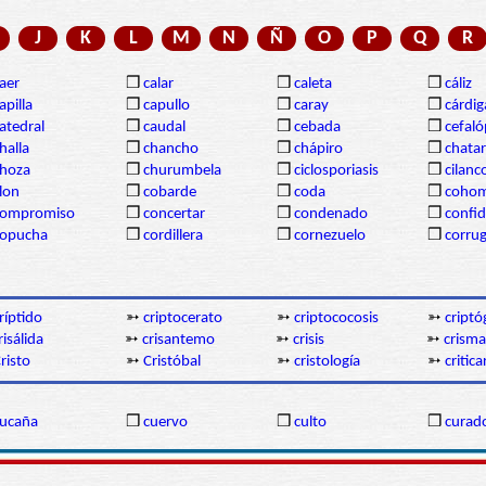
J
K
L
M
N
Ñ
O
P
Q
R
aer
❒
calar
❒
caleta
❒
cáliz
apilla
❒
capullo
❒
caray
❒
cárdi
atedral
❒
caudal
❒
cebada
❒
cefal
halla
❒
chancho
❒
chápiro
❒
chatar
hoza
❒
churumbela
❒
ciclosporiasis
❒
cilanc
lon
❒
cobarde
❒
coda
❒
coho
compromiso
❒
concertar
❒
condenado
❒
confi
copucha
❒
cordillera
❒
cornezuelo
❒
corru
ríptido
➳
criptocerato
➳
criptococosis
➳
cript
risálida
➳
crisantemo
➳
crisis
➳
crisma
risto
➳
Cristóbal
➳
cristología
➳
critica
ucaña
❒
cuervo
❒
culto
❒
curad