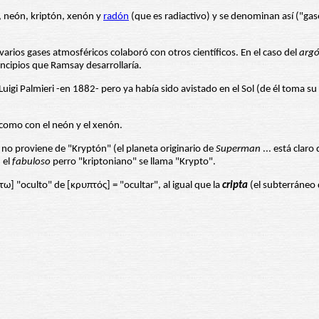
n, neón, kriptón, xenón y
radón
(que es radiactivo) y se denominan así ("ga
arios gases atmosféricos colaboró con otros científicos. En el caso del
arg
incipios que Ramsay desarrollaría.
 Luigi Palmieri -en 1882- pero ya había sido avistado en el Sol (de él toma
 como con el neón y el xenón.
, no proviene de "Kryptón" (el planeta originario de
Superman
... está clar
 el
fabuloso
perro "kriptoniano" se llama "Krypto".
ω] "oculto" de [κρυπτός] = "ocultar", al igual que la
cripta
(el subterráneo 