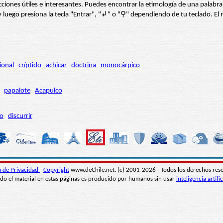
s secciones útiles e interesantes. Puedes encontrar la etimología de una pal
í” y luego presiona la tecla "Entrar", "↲" o "⚲" dependiendo de tu teclado.
ional
críptido
achicar
doctrina
monocárpico
papalote
Acapulco
ro
discurrir
ca de Privacidad
-
Copyright
www.deChile.net. (c) 2001-2026 - Todos los derechos res
do el material en estas páginas es producido por humanos sin usar
inteligencia artific