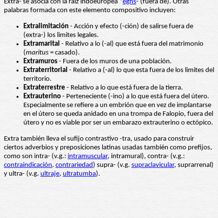
Extra- se asocia con la raíz indoeuropea *
eghs
- (fuera de). Otras
palabras formada con este elemento compositivo incluyen:
Extralimitación
- Acción y efecto (-ción) de salirse fuera de
(extra-) los limites legales.
Extramarital
- Relativo a lo (-al) que está fuera del matrimonio
(
maritus
= casado).
Extramuros
- Fuera de los muros de una población.
Extraterritorial
- Relativo a (-al) lo que esta fuera de los limites del
territorio.
Extraterrestre
- Relativo a lo que está fuera de la tierra.
Extrauterino
- Perteneciente (-ino) a lo que está fuera del útero.
Especialmente se refiere a un embrión que en vez de implantarse
en el útero se queda anidado en una trompa de Falopio, fuera del
útero y no es viable por ser un embarazo extrauterino o ectópico.
Extra también lleva el sufijo contrastivo -tra, usado para construir
ciertos adverbios y preposiciones latinas usadas también como prefijos,
como son intra- (v.g.:
intramuscular
, intramural), contra- (v.g.:
contraindicación
,
contrariedad
) supra- (v.g.
supraclavicular
, suprarrenal)
y ultra- (v.g.
ultraje
,
ultratumba
).