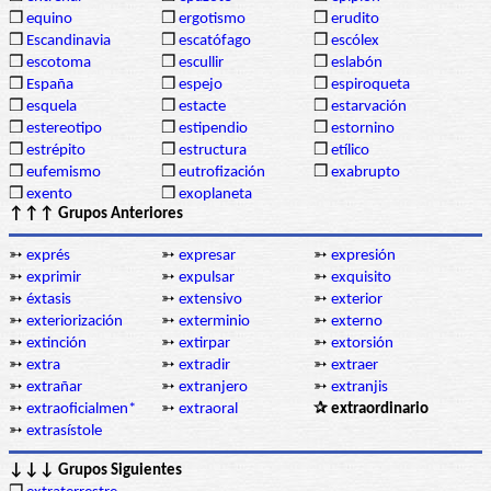
❒
equino
❒
ergotismo
❒
erudito
❒
Escandinavia
❒
escatófago
❒
escólex
❒
escotoma
❒
escullir
❒
eslabón
❒
España
❒
espejo
❒
espiroqueta
❒
esquela
❒
estacte
❒
estarvación
❒
estereotipo
❒
estipendio
❒
estornino
❒
estrépito
❒
estructura
❒
etílico
❒
eufemismo
❒
eutrofización
❒
exabrupto
❒
exento
❒
exoplaneta
↑↑↑ Grupos Anteriores
➳
exprés
➳
expresar
➳
expresión
➳
exprimir
➳
expulsar
➳
exquisito
➳
éxtasis
➳
extensivo
➳
exterior
➳
exteriorización
➳
exterminio
➳
externo
➳
extinción
➳
extirpar
➳
extorsión
➳
extra
➳
extradir
➳
extraer
➳
extrañar
➳
extranjero
➳
extranjis
➳
extraoficialmen*
➳
extraoral
✰ extraordinario
➳
extrasístole
↓↓↓ Grupos Siguientes