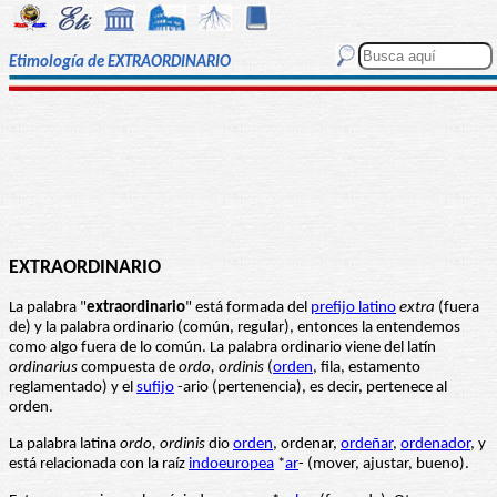
Etimología de EXTRAORDINARIO
EXTRAORDINARIO
La palabra "
extraordinario
" está formada del
prefijo latino
extra
(fuera
de) y la palabra ordinario (común, regular), entonces la entendemos
como algo fuera de lo común. La palabra ordinario viene del latín
ordinarius
compuesta de
ordo, ordinis
(
orden
, fila, estamento
reglamentado) y el
sufijo
-ario (pertenencia), es decir, pertenece al
orden.
La palabra latina
ordo, ordinis
dio
orden
, ordenar,
ordeñar
,
ordenador
, y
está relacionada con la raíz
indoeuropea
*
ar
- (mover, ajustar, bueno).