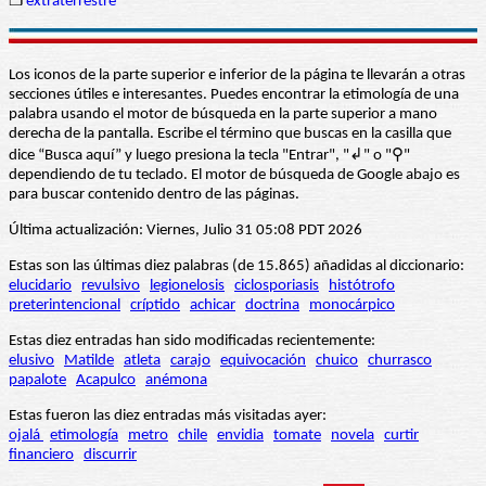
❒
extraterrestre
Los iconos de la parte superior e inferior de la página te llevarán a otras
secciones útiles e interesantes. Puedes encontrar la etimología de una
palabra usando el motor de búsqueda en la parte superior a mano
derecha de la pantalla. Escribe el término que buscas en la casilla que
dice “Busca aquí” y luego presiona la tecla "Entrar", "↲" o "⚲"
dependiendo de tu teclado. El motor de búsqueda de Google abajo es
para buscar contenido dentro de las páginas.
Última actualización: Viernes, Julio 31 05:08 PDT 2026
Estas son las últimas diez palabras (de 15.865) añadidas al diccionario:
elucidario
revulsivo
legionelosis
ciclosporiasis
histótrofo
preterintencional
críptido
achicar
doctrina
monocárpico
Estas diez entradas han sido modificadas recientemente:
elusivo
Matilde
atleta
carajo
equivocación
chuico
churrasco
papalote
Acapulco
anémona
Estas fueron las diez entradas más visitadas ayer:
ojalá
etimología
metro
chile
envidia
tomate
novela
curtir
financiero
discurrir