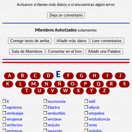
Avísanos si tienes más datos o si encuentras algún error.
Miembros Autorizados
solamente:
E
A
B
C
D
F
G
H
I
J
K
L
M
N
Ñ
O
P
Q
R
S
T
U
V
W
X
Y
Z
❒
E
❒
economía
❒
edil
❒
egoísmo
❒
Electra
❒
elipsis
❒
embalaje
❒
embutido
❒
empeine
❒
enajenar
❒
enclave
❒
endodoncia
❒
enfermo
❒
enjuto
❒
ente
❒
entrenar
❒
epazote
❒
epiplón