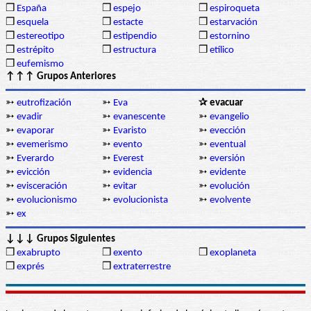
❒
España
❒
espejo
❒
espiroqueta
❒
esquela
❒
estacte
❒
estarvación
❒
estereotipo
❒
estipendio
❒
estornino
❒
estrépito
❒
estructura
❒
etílico
❒
eufemismo
↑↑↑ Grupos Anteriores
➳
eutrofización
➳
Eva
✰ evacuar
➳
evadir
➳
evanescente
➳
evangelio
➳
evaporar
➳
Evaristo
➳
evección
➳
evemerismo
➳
evento
➳
eventual
➳
Everardo
➳
Everest
➳
eversión
➳
evicción
➳
evidencia
➳
evidente
➳
evisceración
➳
evitar
➳
evolución
➳
evolucionismo
➳
evolucionista
➳
evolvente
➳
ex
↓↓↓ Grupos Siguientes
❒
exabrupto
❒
exento
❒
exoplaneta
❒
exprés
❒
extraterrestre