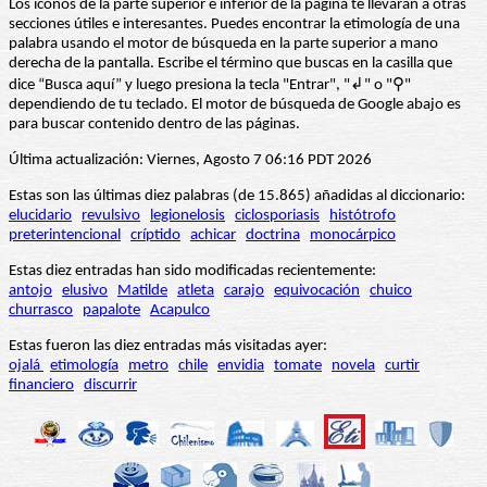
Los iconos de la parte superior e inferior de la página te llevarán a otras
secciones útiles e interesantes. Puedes encontrar la etimología de una
palabra usando el motor de búsqueda en la parte superior a mano
derecha de la pantalla. Escribe el término que buscas en la casilla que
dice “Busca aquí” y luego presiona la tecla "Entrar", "↲" o "⚲"
dependiendo de tu teclado. El motor de búsqueda de Google abajo es
para buscar contenido dentro de las páginas.
Última actualización: Viernes, Agosto 7 06:16 PDT 2026
Estas son las últimas diez palabras (de 15.865) añadidas al diccionario:
elucidario
revulsivo
legionelosis
ciclosporiasis
histótrofo
preterintencional
críptido
achicar
doctrina
monocárpico
Estas diez entradas han sido modificadas recientemente:
antojo
elusivo
Matilde
atleta
carajo
equivocación
chuico
churrasco
papalote
Acapulco
Estas fueron las diez entradas más visitadas ayer:
ojalá
etimología
metro
chile
envidia
tomate
novela
curtir
financiero
discurrir