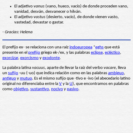
El adjetivo
vanus
(vano, hueco, vacío) de donde proceden vano,
vanidad, desván, desvanecer o hilván.
El adjetivo
vastus
(desierto, vacío), de donde vienen vasto,
vastedad, devastar o gastar.
- Gracias: Helena
El prefijo ex- se relaciona con una raíz
indoeuropea
*
eghs
que está
presente en el
prefijo
griego ek-/ex, y las palabras
eclipse
,
ecléctico
,
exorcizar
,
exorcismo
y
exodonte
.
La palabra latina
vacuus
, aparte de llevar la raíz del verbo
vacare
, lleva
un
sufijo
-uu (-uo) que indica relación como en las palabras
ambiguo
,
antiguo
y
mutuo
. Es el mismo sufijo que -tivo e -ivo (el abecedario latino
original no diferenciaba entre la
V
y la
U
), que encontramos en palabras
como
objetivo
,
sustantivo
,
nocivo
y
pasivo
.