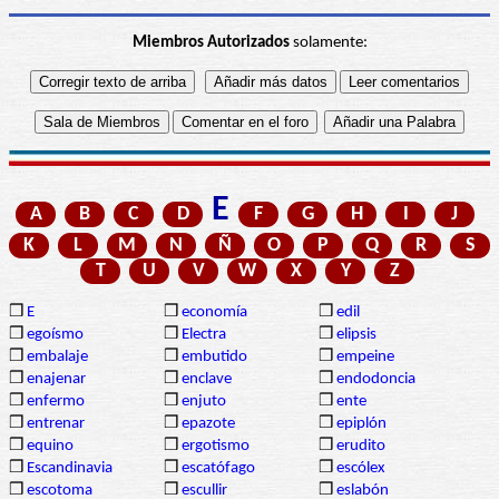
Miembros Autorizados
solamente:
E
A
B
C
D
F
G
H
I
J
K
L
M
N
Ñ
O
P
Q
R
S
T
U
V
W
X
Y
Z
❒
E
❒
economía
❒
edil
❒
egoísmo
❒
Electra
❒
elipsis
❒
embalaje
❒
embutido
❒
empeine
❒
enajenar
❒
enclave
❒
endodoncia
❒
enfermo
❒
enjuto
❒
ente
❒
entrenar
❒
epazote
❒
epiplón
❒
equino
❒
ergotismo
❒
erudito
❒
Escandinavia
❒
escatófago
❒
escólex
❒
escotoma
❒
escullir
❒
eslabón