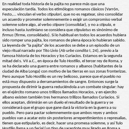
En realidad toda historia de la pajita no parece más que una
especulación tardía. Todos los etimólogos romanos clásicos (Varrón,
Festo,... vinculan el verbo
stipulari
, que no es regatear, sino consolidar
un acuerdo y prometer solemnemente o exigir un compromiso verbal
solemne sobre algo, al verbo
stipare
(consolidar), y no a
stipula,
e
incluso hasta Justiniano se considera que
stipulatus
es sinónimo de
firmus
(firme, consolidado). Si lo habitual en todos los acuerdos hubiera
sido romper una pajita, los romanos de plena época lo hubieran sabido.
La leyenda de "la pajita" de los acuerdos se debe a un episodio de un
viejo ritual narrado por Tito Livio (
Ab urbe condita
I, 24), previo a la
famosa historia de los Horacios y los Curiacios. Estamos en la segunda
mitad del s. VII a.C., en época de Tulo Hostilio, el tercer rey de Roma, y
se ha declarado una guerra entre romanos y albanos (habitantes de la
ciudad de Alba Longa) con motivo de las tierras en sus zonas fronterizas.
Pero aunque Tulo Hostilio es un rey belicoso, parece que el pueblo no
está muy dispuesto a derramamientos de sangre. Entonces surge la
propuesta de dirimir la guerra reduciéndola a un combate singular: hay
en el ejército romano unos trillizos llamados Horacios, y en ejercito
albano existen también tres hermanos trillizos llamados Curiacios. Si
ellos aceptan, dirimirán en un duelo el resultado de la guerra y se
considerará que el grupo que gane dará la victoria en la guerra a su
pueblo. Pero para pactar solemnemente que ambos reyes y ambos
pueblos van a acatar esto sin posteriores arrepentimientos o represalias,
tienen que estipularlo, es decir, hacer una promesa solemne, y así Tulo
Hostilio llama a un fecial (un tipo de sacerdote muy ligado en Roma a