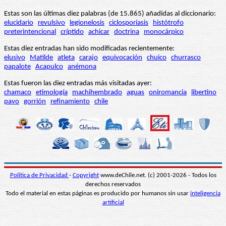
Estas son las últimas diez palabras (de 15.865) añadidas al diccionario:
elucidario
revulsivo
legionelosis
ciclosporiasis
histótrofo
preterintencional
críptido
achicar
doctrina
monocárpico
Estas diez entradas han sido modificadas recientemente:
elusivo
Matilde
atleta
carajo
equivocación
chuico
churrasco
papalote
Acapulco
anémona
Estas fueron las diez entradas más visitadas ayer:
chamaco
etimología
machihembrado
aguas
oniromancia
libertino
pavo
gorrión
refinamiento
chile
Política de Privacidad
-
Copyright
www.deChile.net. (c) 2001-2026 - Todos los
derechos reservados
Todo el material en estas páginas es producido por humanos sin usar
inteligencia
artificial