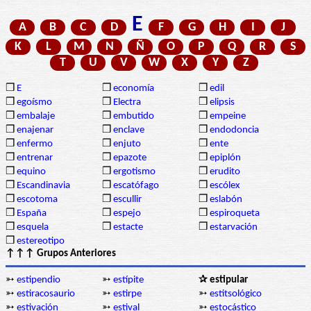
E
A
B
C
D
F
G
H
I
J
K
L
M
N
Ñ
O
P
Q
R
S
T
U
V
W
X
Y
Z
❒
E
❒
economía
❒
edil
❒
egoísmo
❒
Electra
❒
elipsis
❒
embalaje
❒
embutido
❒
empeine
❒
enajenar
❒
enclave
❒
endodoncia
❒
enfermo
❒
enjuto
❒
ente
❒
entrenar
❒
epazote
❒
epiplón
❒
equino
❒
ergotismo
❒
erudito
❒
Escandinavia
❒
escatófago
❒
escólex
❒
escotoma
❒
escullir
❒
eslabón
❒
España
❒
espejo
❒
espiroqueta
❒
esquela
❒
estacte
❒
estarvación
❒
estereotipo
↑↑↑ Grupos Anteriores
➳
estipendio
➳
estípite
✰ estipular
➳
estiracosaurio
➳
estirpe
➳
estitsológico
➳
estivación
➳
estival
➳
estocástico