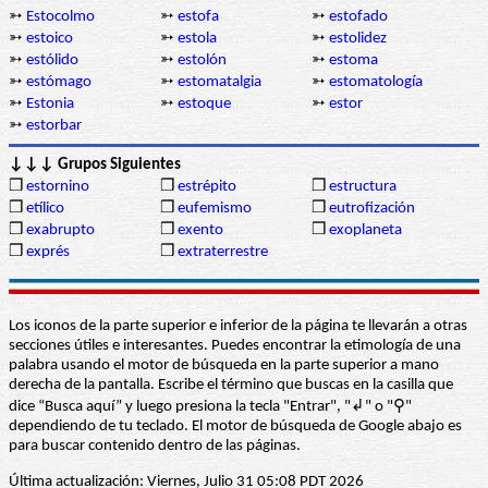
➳
Estocolmo
➳
estofa
➳
estofado
➳
estoico
➳
estola
➳
estolidez
➳
estólido
➳
estolón
➳
estoma
➳
estómago
➳
estomatalgia
➳
estomatología
➳
Estonia
➳
estoque
➳
estor
➳
estorbar
↓↓↓ Grupos Siguientes
❒
estornino
❒
estrépito
❒
estructura
❒
etílico
❒
eufemismo
❒
eutrofización
❒
exabrupto
❒
exento
❒
exoplaneta
❒
exprés
❒
extraterrestre
Los iconos de la parte superior e inferior de la página te llevarán a otras
secciones útiles e interesantes. Puedes encontrar la etimología de una
palabra usando el motor de búsqueda en la parte superior a mano
derecha de la pantalla. Escribe el término que buscas en la casilla que
dice “Busca aquí” y luego presiona la tecla "Entrar", "↲" o "⚲"
dependiendo de tu teclado. El motor de búsqueda de Google abajo es
para buscar contenido dentro de las páginas.
Última actualización: Viernes, Julio 31 05:08 PDT 2026