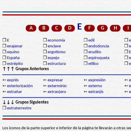
E
A
B
C
D
F
G
H
I
❒
E
❒
economía
❒
edil
❒
❒
enajenar
❒
enclave
❒
endodoncia
❒
❒
equino
❒
ergotismo
❒
erudito
❒
E
❒
España
❒
espejo
❒
espiroqueta
❒
e
❒
estrépito
❒
estructura
❒
etílico
❒
↑↑↑ Grupos Anteriores
➳
exprés
➳
expresar
➳
expresión
➳
e
➳
exteriorización
➳
exterminio
➳
externo
➳
e
➳
extrañar
➳
extranjero
➳
extranjis
➳
e
↓↓↓ Grupos Siguientes
❒
extraterrestre
Los iconos de la parte superior e inferior de la página te llevarán a otra