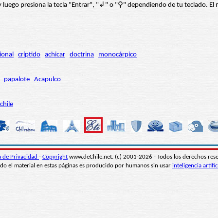
í” y luego presiona la tecla "Entrar", "↲" o "⚲" dependiendo de tu teclado.
ional
críptido
achicar
doctrina
monocárpico
papalote
Acapulco
chile
ca de Privacidad
-
Copyright
www.deChile.net. (c) 2001-2026 - Todos los derechos res
do el material en estas páginas es producido por humanos sin usar
inteligencia artific