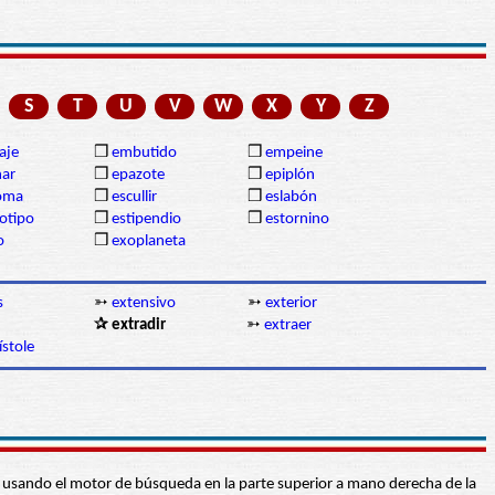
S
T
U
V
W
X
Y
Z
aje
❒
embutido
❒
empeine
nar
❒
epazote
❒
epiplón
oma
❒
escullir
❒
eslabón
otipo
❒
estipendio
❒
estornino
o
❒
exoplaneta
s
➳
extensivo
➳
exterior
✰ extradir
➳
extraer
ístole
abra usando el motor de búsqueda en la parte superior a mano derecha de la