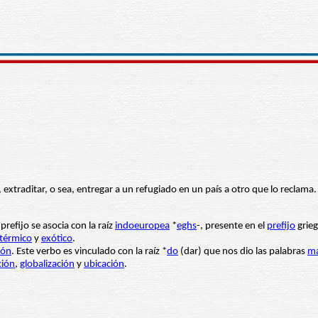
a, extraditar, o sea, entregar a un refugiado en un país a otro que lo reclama
 prefijo se asocia con la raíz
indoeuropea
*
eghs
-, presente en el
prefijo
grieg
térmico
y
exótico
.
ión
. Este verbo es vinculado con la raíz *
do
(dar) que nos dio las palabras
m
ción
,
globalización
y
ubicación
.