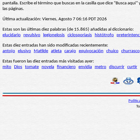
pantalla. Escribe el término que buscas en la casilla que dice “Busca aqu
las páginas.
Última actualización: Viernes, Agosto 7 06:16 PDT 2026
Estas son las últimas diez palabras (de 15.865) añadidas al diccionario:
elucidario
revulsivo
legionelosis
ciclosporiasis
histótrofo
preterintenc
Estas diez entradas han sido modificadas recientemente:
antojo
elusivo
Matilde
atleta
carajo
equivocación
chuico
churrasco
Estas fueron las diez entradas más visitadas ayer:
mito
Dios
tomate
novela
financiero
envidia
metro
discurrir
curtir
Políti
To