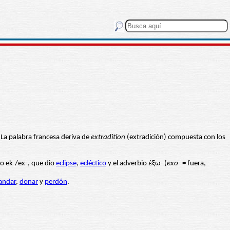
. La palabra francesa deriva de
extradition
(extradición) compuesta con los
o ek-/ex-, que dio
eclipse
,
ecléctico
y el adverbio έξω- (
exo
- = fuera,
andar
,
donar
y
perdón
.