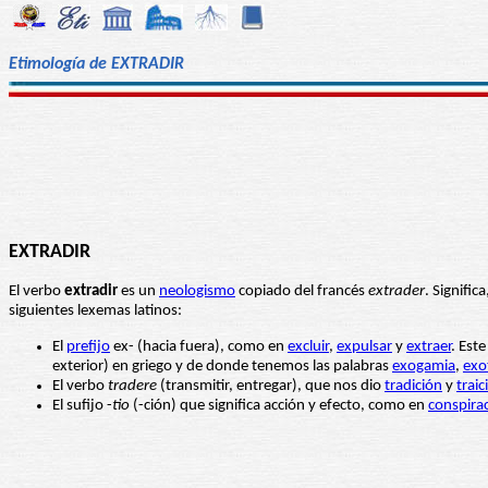
Etimología de EXTRADIR
EXTRADIR
El verbo
extradir
es un
neologismo
copiado del francés
extrader
. Signific
siguientes lexemas latinos:
El
prefijo
ex- (hacia fuera), como en
excluir
,
expulsar
y
extraer
. Este
exterior) en griego y de donde tenemos las palabras
exogamia
,
exo
El verbo
tradere
(transmitir, entregar), que nos dio
tradición
y
traic
El sufijo -
tio
(-ción) que significa acción y efecto, como en
conspira