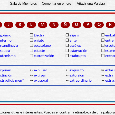
J
K
L
M
N
Ñ
O
P
Q
R
egoísmo
❒
Electra
❒
elipsis
❒
embal
enfermo
❒
enjuto
❒
ente
❒
entre
scandinavia
❒
escatófago
❒
escólex
❒
escot
squela
❒
estacte
❒
estarvación
❒
estere
eufemismo
❒
eutrofización
❒
exabrupto
❒
exent
xprimir
➳
expulsar
➳
exquisito
➳
éxtasi
xtinción
➳
extirpar
➳
extorsión
➳
extra
xtraoficialmen*
➳
extraoral
➳
extraordinario
➳
extras
s secciones útiles e interesantes. Puedes encontrar la etimología de una pal