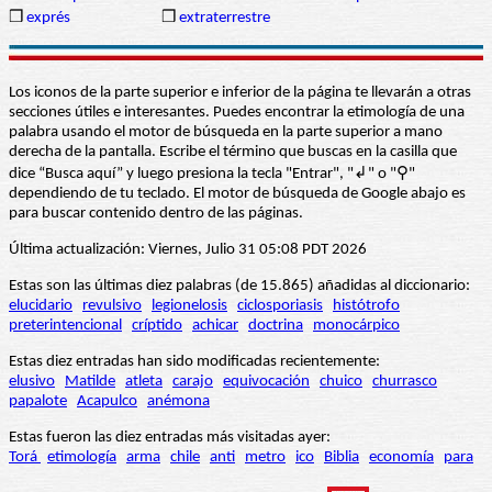
❒
exprés
❒
extraterrestre
Los iconos de la parte superior e inferior de la página te llevarán a otras
secciones útiles e interesantes. Puedes encontrar la etimología de una
palabra usando el motor de búsqueda en la parte superior a mano
derecha de la pantalla. Escribe el término que buscas en la casilla que
dice “Busca aquí” y luego presiona la tecla "Entrar", "↲" o "⚲"
dependiendo de tu teclado. El motor de búsqueda de Google abajo es
para buscar contenido dentro de las páginas.
Última actualización: Viernes, Julio 31 05:08 PDT 2026
Estas son las últimas diez palabras (de 15.865) añadidas al diccionario:
elucidario
revulsivo
legionelosis
ciclosporiasis
histótrofo
preterintencional
críptido
achicar
doctrina
monocárpico
Estas diez entradas han sido modificadas recientemente:
elusivo
Matilde
atleta
carajo
equivocación
chuico
churrasco
papalote
Acapulco
anémona
Estas fueron las diez entradas más visitadas ayer:
Torá
etimología
arma
chile
anti
metro
ico
Biblia
economía
para