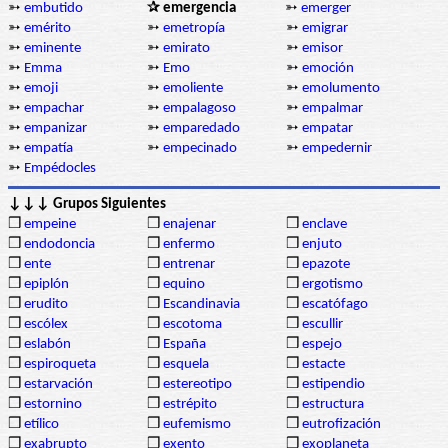
➳
embutido
✰ emergencia
➳
emerger
➳
emérito
➳
emetropía
➳
emigrar
➳
eminente
➳
emirato
➳
emisor
➳
Emma
➳
Emo
➳
emoción
➳
emoji
➳
emoliente
➳
emolumento
➳
empachar
➳
empalagoso
➳
empalmar
➳
empanizar
➳
emparedado
➳
empatar
➳
empatía
➳
empecinado
➳
empedernir
➳
Empédocles
↓↓↓ Grupos Siguientes
❒
empeine
❒
enajenar
❒
enclave
❒
endodoncia
❒
enfermo
❒
enjuto
❒
ente
❒
entrenar
❒
epazote
❒
epiplón
❒
equino
❒
ergotismo
❒
erudito
❒
Escandinavia
❒
escatófago
❒
escólex
❒
escotoma
❒
escullir
❒
eslabón
❒
España
❒
espejo
❒
espiroqueta
❒
esquela
❒
estacte
❒
estarvación
❒
estereotipo
❒
estipendio
❒
estornino
❒
estrépito
❒
estructura
❒
etílico
❒
eufemismo
❒
eutrofización
❒
exabrupto
❒
exento
❒
exoplaneta