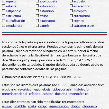
❒
espejo
❒
espiroqueta
❒
esquela
❒
estacte
❒
estarvación
❒
estereotipo
❒
estipendio
❒
estornino
❒
estrépito
❒
estructura
❒
etílico
❒
eufemismo
❒
eutrofización
❒
exabrupto
❒
exento
❒
exoplaneta
❒
exprés
❒
extraterrestre
Los iconos de la parte superior e inferior de la página te llevarán a otras
secciones útiles e interesantes. Puedes encontrar la etimología de una
palabra usando el motor de búsqueda en la parte superior a mano
derecha de la pantalla. Escribe el término que buscas en la casilla que
dice “Busca aquí” y luego presiona la tecla "Entrar", "↲" o "⚲"
dependiendo de tu teclado. El motor de búsqueda de Google abajo es
para buscar contenido dentro de las páginas.
Última actualización: Viernes, Julio 31 05:08 PDT 2026
Estas son las últimas diez palabras (de 15.865) añadidas al diccionario:
elucidario
revulsivo
legionelosis
ciclosporiasis
histótrofo
preterintencional
críptido
achicar
doctrina
monocárpico
Estas diez entradas han sido modificadas recientemente:
elusivo
Matilde
atleta
carajo
equivocación
chuico
churrasco