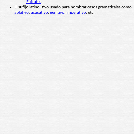
Éufrates
.
El sufijo latino -tivo usado para nombrar casos gramaticales como
ablativo
,
acusativo
,
genitivo
,
imperativo
, etc.