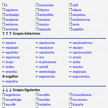
❒
E
❒
economía
❒
edil
❒
egoísmo
❒
Electra
❒
elipsis
❒
embalaje
❒
embutido
❒
empeine
❒
enajenar
❒
enclave
❒
endodoncia
❒
enfermo
❒
enjuto
❒
ente
❒
entrenar
❒
epazote
❒
epiplón
↑↑↑ Grupos Anteriores
➳
equino
➳
equinoccio
➳
equinodermo
➳
equipaje
➳
equiparar
➳
equipo
➳
equiseto
➳
equitación
➳
equivocación
➳
equivocar
➳
era
➳
erario
➳
Erato
➳
Eratóstenes
➳
erbio
➳
erebo
➳
eréctil
➳
erector
➳
eremita
➳
eremología
➳
ergástulo
✰ ergativo
➳
ergonomía
➳
ergonómico
➳
ergotina
↓↓↓ Grupos Siguientes
❒
ergotismo
❒
erudito
❒
Escandinavia
❒
escatófago
❒
escólex
❒
escotoma
❒
escullir
❒
eslabón
❒
España