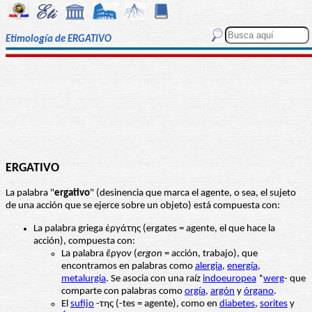
Etimología de ERGATIVO
ERGATIVO
La palabra "
ergativo
" (desinencia que marca el agente, o sea, el sujeto
de una acción que se ejerce sobre un objeto) está compuesta con:
La palabra griega ἐργάτης (ergates = agente, el que hace la
acción), compuesta con:
La palabra ἔργον (
ergon
= acción, trabajo), que
encontramos en palabras como
alergia
,
energía
,
metalurgia
. Se asocia con una raíz
indoeuropea
*
werg
- que
comparte con palabras como
orgía
,
argón
y
órgano
.
El
sufijo
-της (-tes = agente), como en
diabetes
,
sorites
y