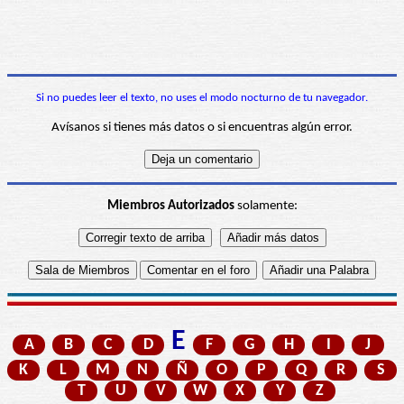
Si no puedes leer el texto, no uses el modo nocturno de tu navegador.
Avísanos si tienes más datos o si encuentras algún error.
Miembros Autorizados
solamente:
E
A
B
C
D
F
G
H
I
J
K
L
M
N
Ñ
O
P
Q
R
S
T
U
V
W
X
Y
Z