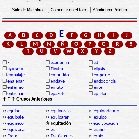
E
A
B
C
D
F
G
H
I
J
K
L
M
N
Ñ
O
P
Q
R
S
T
U
V
W
X
Y
Z
❒
E
❒
economía
❒
edil
❒
egoísmo
❒
Electra
❒
elipsis
❒
embalaje
❒
embutido
❒
empeine
❒
enajenar
❒
enclave
❒
endodoncia
❒
enfermo
❒
enjuto
❒
ente
❒
entrenar
❒
epazote
❒
epiplón
↑↑↑ Grupos Anteriores
➳
equino
➳
equinoccio
➳
equinodermo
➳
equipaje
➳
equiparar
➳
equipo
➳
equiseto
✰ equitación
➳
equivocación
➳
equivocar
➳
era
➳
erario
➳
Erato
➳
Eratóstenes
➳
erbio