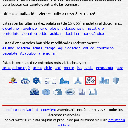
para buscar contenido dentro de las páginas.
Última actualización: Viernes, Julio 31 05:08 PDT 2026
Estas son las últimas diez palabras (de 15.865) añadidas al diccionario:
elucidario
revulsivo
legionelosis
ciclosporiasis
histótrofo
preterintencional
críptido
achicar
doctrina
monocárpico
Estas diez entradas han sido modificadas recientemente:
elusivo
Matilde
atleta
carajo
equivocación
chuico
churrasco
papalote
Acapulco
anémona
Estas fueron las diez entradas más visitadas ayer:
Torá
etimología
arma
chile
anti
metro
ico
Biblia
economía
para
Política de Privacidad
-
Copyright
www.deChile.net. (c) 2001-2026 - Todos los
derechos reservados
Todo el material en estas páginas es producido por humanos sin usar
inteligencia
artificial