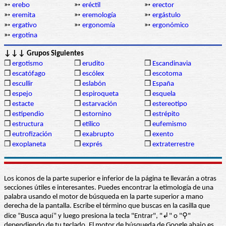
➳
erebo
➳
eréctil
➳
erector
➳
eremita
➳
eremología
➳
ergástulo
➳
ergativo
➳
ergonomía
➳
ergonómico
➳
ergotina
↓↓↓ Grupos Siguientes
❒
ergotismo
❒
erudito
❒
Escandinavia
❒
escatófago
❒
escólex
❒
escotoma
❒
escullir
❒
eslabón
❒
España
❒
espejo
❒
espiroqueta
❒
esquela
❒
estacte
❒
estarvación
❒
estereotipo
❒
estipendio
❒
estornino
❒
estrépito
❒
estructura
❒
etílico
❒
eufemismo
❒
eutrofización
❒
exabrupto
❒
exento
❒
exoplaneta
❒
exprés
❒
extraterrestre
Los iconos de la parte superior e inferior de la página te llevarán a otras
secciones útiles e interesantes. Puedes encontrar la etimología de una
palabra usando el motor de búsqueda en la parte superior a mano
derecha de la pantalla. Escribe el término que buscas en la casilla que
dice “Busca aquí” y luego presiona la tecla "Entrar", "↲" o "⚲"
dependiendo de tu teclado. El motor de búsqueda de Google abajo es