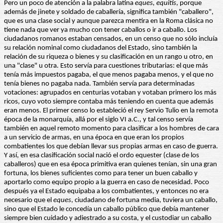
Pero un poco de atención a la palabra latina
eques, equitis
, porque
además de jinete y soldado de caballería, significa también "caballero",
que es una clase social y aunque parezca mentira en la Roma clásica no
tiene nada que ver ya mucho con tener caballos o ir a caballo. Los
ciudadanos romanos estaban censados, en un censo que no sólo incluía
su relación nominal como ciudadanos del Estado, sino también la
relación de su riqueza o bienes y su clasificación en un rango u otro, en
una "clase" u otra. Esto servía para cuestiones tributarias: el que más
tenía más impuestos pagaba, el que menos pagaba menos, y el que no
tenía bienes no pagaba nada. También servía para determinadas
votaciones: agrupados en centurias votaban y votaban primero los más
ricos, cuyo voto siempre contaba más teniendo en cuenta que además
eran menos. El primer censo lo estableció el rey Servio Tulio en la remota
época de la monarquía, allá por el siglo VI a.C., y tal censo servía
también en aquel remoto momento para clasificar a los hombres de cara
a un servicio de armas, en una época en que eran los propios
combatientes los que debían llevar sus propias armas en caso de guerra.
Y así, en esa clasificación social nació el ordo equester (clase de los
caballeros) que en esa época primitiva eran quienes tenían, sin una gran
fortuna, los bienes suficientes como para tener un buen caballo y
aportarlo como equipo propio a la guerra en caso de necesidad. Poco
después ya el Estado equipaba a los combatientes, y entonces no era
necesario que el
eques
, ciudadano de fortuna media, tuviera un caballo,
sino que el Estado le concedía un caballo público que debía mantener
siempre bien cuidado y adiestrado a su costa, y el custodiar un caballo