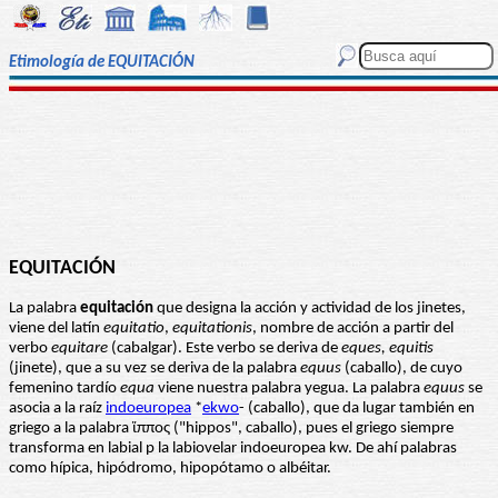
Etimología de EQUITACIÓN
EQUITACIÓN
La palabra
equitación
que designa la acción y actividad de los jinetes,
viene del latín
equitatio
,
equitationis
, nombre de acción a partir del
verbo
equitare
(cabalgar). Este verbo se deriva de
eques, equitis
(jinete), que a su vez se deriva de la palabra
equus
(caballo), de cuyo
femenino tardío
equa
viene nuestra palabra yegua. La palabra
equus
se
asocia a la raíz
indoeuropea
*
ekwo
- (caballo), que da lugar también en
griego a la palabra ἵππος ("hippos", caballo), pues el griego siempre
transforma en labial p la labiovelar indoeuropea kw. De ahí palabras
como hípica, hipódromo, hipopótamo o albéitar.