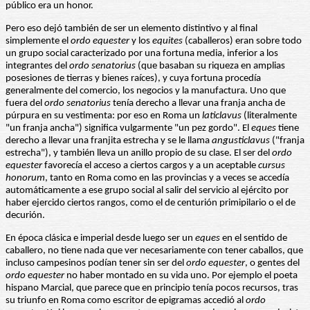
público era un honor.
Pero eso dejó también de ser un elemento distintivo y al final
simplemente el
ordo equester
y los
equites
(caballeros) eran sobre todo
un grupo social caracterizado por una fortuna media, inferior a los
integrantes del
ordo senatorius
(que basaban su riqueza en amplias
posesiones de tierras y bienes raíces), y cuya fortuna procedía
generalmente del comercio, los negocios y la manufactura. Uno que
fuera del
ordo senatorius
tenía derecho a llevar una franja ancha de
púrpura en su vestimenta: por eso en Roma un
laticlavus
(literalmente
"un franja ancha") significa vulgarmente "un pez gordo". El
eques
tiene
derecho a llevar una franjita estrecha y se le llama
angusticlavus
("franja
estrecha"), y también lleva un anillo propio de su clase. El ser del
ordo
equester
favorecía el acceso a ciertos cargos y a un aceptable
cursus
honorum
, tanto en Roma como en las provincias y a veces se accedía
automáticamente a ese grupo social al salir del servicio al ejército por
haber ejercido ciertos rangos, como el de centurión primipilario o el de
decurión.
En época clásica e imperial desde luego ser un
eques
en el sentido de
caballero, no tiene nada que ver necesariamente con tener caballos, que
incluso campesinos podían tener sin ser del
ordo equester
, o gentes del
ordo equester
no haber montado en su vida uno. Por ejemplo el poeta
hispano Marcial, que parece que en principio tenía pocos recursos, tras
su triunfo en Roma como escritor de epigramas accedió al
ordo