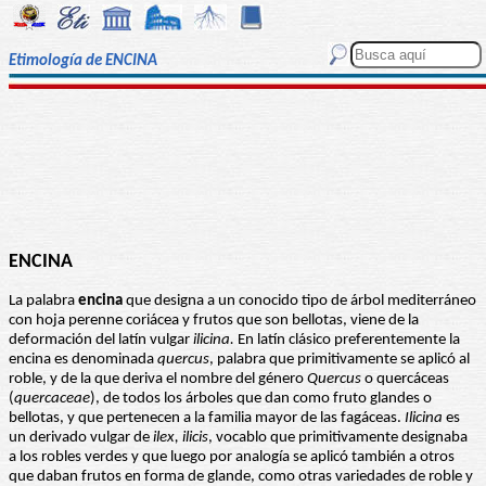
Etimología de ENCINA
ENCINA
La palabra
encina
que designa a un conocido tipo de árbol mediterráneo
con hoja perenne coriácea y frutos que son bellotas, viene de la
deformación del latín vulgar
ilicina.
En latín clásico preferentemente la
encina es denominada
quercus
, palabra que primitivamente se aplicó al
roble, y de la que deriva el nombre del género
Quercus
o quercáceas
(
quercaceae
), de todos los árboles que dan como fruto glandes o
bellotas, y que pertenecen a la familia mayor de las fagáceas.
Ilicina
es
un derivado vulgar de
ilex, ilicis
, vocablo que primitivamente designaba
a los robles verdes y que luego por analogía se aplicó también a otros
que daban frutos en forma de glande, como otras variedades de roble y