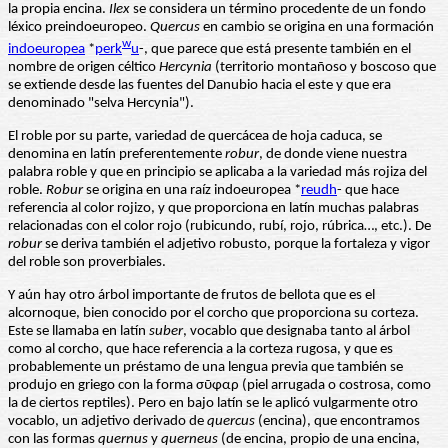
la propia encina.
Ilex
se considera un término procedente de un fondo
léxico preindoeuropeo.
Quercus
en cambio se origina en una formación
w
indoeuropea
*
perk
u
-, que parece que está presente también en el
nombre de origen céltico
Hercynia
(territorio montañoso y boscoso que
se extiende desde las fuentes del Danubio hacia el este y que era
denominado "selva Hercynia").
El roble por su parte, variedad de quercácea de hoja caduca, se
denomina en latín preferentemente
robur
, de donde viene nuestra
palabra roble y que en principio se aplicaba a la variedad más rojiza del
roble.
Robur
se origina en una raíz indoeuropea *
reudh
- que hace
referencia al color rojizo, y que proporciona en latín muchas palabras
relacionadas con el color rojo (rubicundo, rubí, rojo, rúbrica…, etc.). De
robur
se deriva también el adjetivo robusto, porque la fortaleza y vigor
del roble son proverbiales.
Y aún hay otro árbol importante de frutos de bellota que es el
alcornoque, bien conocido por el corcho que proporciona su corteza.
Este se llamaba en latín
suber
, vocablo que designaba tanto al árbol
como al corcho, que hace referencia a la corteza rugosa, y que es
probablemente un préstamo de una lengua previa que también se
produjo en griego con la forma σῦφαρ (piel arrugada o costrosa, como
la de ciertos reptiles). Pero en bajo latín se le aplicó vulgarmente otro
vocablo, un adjetivo derivado de
quercus
(encina), que encontramos
con las formas
quernus
y
querneus
(de encina, propio de una encina,