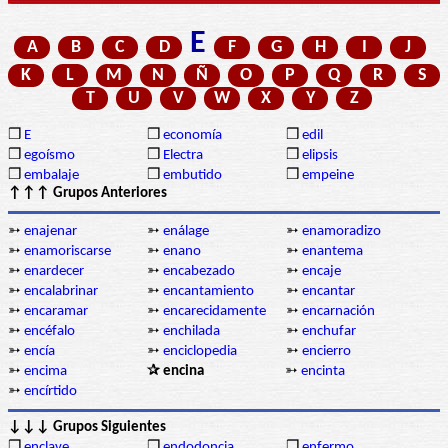
E
A
B
C
D
F
G
H
I
J
K
L
M
N
Ñ
O
P
Q
R
S
T
U
V
W
X
Y
Z
❒
E
❒
economía
❒
edil
❒
egoísmo
❒
Electra
❒
elipsis
❒
embalaje
❒
embutido
❒
empeine
↑↑↑ Grupos Anteriores
➳
enajenar
➳
enálage
➳
enamoradizo
➳
enamoriscarse
➳
enano
➳
enantema
➳
enardecer
➳
encabezado
➳
encaje
➳
encalabrinar
➳
encantamiento
➳
encantar
➳
encaramar
➳
encarecidamente
➳
encarnación
➳
encéfalo
➳
enchilada
➳
enchufar
➳
encía
➳
enciclopedia
➳
encierro
➳
encima
✰ encina
➳
encinta
➳
encírtido
↓↓↓ Grupos Siguientes
❒
enclave
❒
endodoncia
❒
enfermo