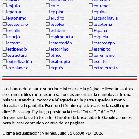
❒
enjuto
❒
ente
❒
entrenar
❒
epazote
❒
epiplón
❒
equino
❒
ergotismo
❒
erudito
❒
Escandinavia
❒
escatófago
❒
escólex
❒
escotoma
❒
escullir
❒
eslabón
❒
España
❒
espejo
❒
espiroqueta
❒
esquela
❒
estacte
❒
estarvación
❒
estereotipo
❒
estipendio
❒
estornino
❒
estrépito
❒
estructura
❒
etílico
❒
eufemismo
❒
eutrofización
❒
exabrupto
❒
exento
❒
exoplaneta
❒
exprés
❒
extraterrestre
Los iconos de la parte superior e inferior de la página te llevarán a otras
secciones útiles e interesantes. Puedes encontrar la etimología de una
palabra usando el motor de búsqueda en la parte superior a mano
derecha de la pantalla. Escribe el término que buscas en la casilla que
dice “Busca aquí” y luego presiona la tecla "Entrar", "↲" o "⚲"
dependiendo de tu teclado. El motor de búsqueda de Google abajo es
para buscar contenido dentro de las páginas.
Última actualización: Viernes, Julio 31 05:08 PDT 2026