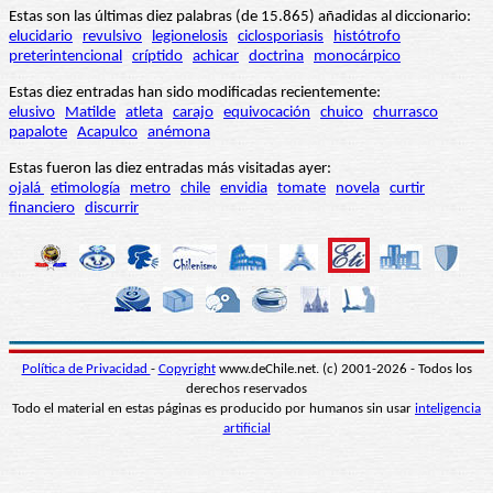
Estas son las últimas diez palabras (de 15.865) añadidas al diccionario:
elucidario
revulsivo
legionelosis
ciclosporiasis
histótrofo
preterintencional
críptido
achicar
doctrina
monocárpico
Estas diez entradas han sido modificadas recientemente:
elusivo
Matilde
atleta
carajo
equivocación
chuico
churrasco
papalote
Acapulco
anémona
Estas fueron las diez entradas más visitadas ayer:
ojalá
etimología
metro
chile
envidia
tomate
novela
curtir
financiero
discurrir
Política de Privacidad
-
Copyright
www.deChile.net. (c) 2001-2026 - Todos los
derechos reservados
Todo el material en estas páginas es producido por humanos sin usar
inteligencia
artificial