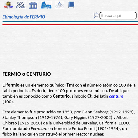
Etimología de FERMIO
FERMIO o CENTURIO
El
fermio
es un elemento químico (
Fm
) con el número atómico 100 de la
tabla periódica. Es decir, tiene 100 protones en su núcleo. De ahí que
también es conocido como
Centurio
, símbolo
Ct
, del latín
centum
(100).
Este elemento fue producido en 1953, por Glenn Seaborg (1912-1999),
Stanley Thompson (1912-1976), Gary Higgins (1927-2002) y Albert
Ghiorso (1915-2010) de la Universidad de Berkeley, California, EEUU.
Fue nombrado
Fermium
en honor de Enrico Fermi (1901-1954), un
físico italiano quien construyó el primer reactor nuclear.