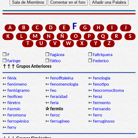
F
A
B
C
D
E
G
H
I
J
K
L
M
N
Ñ
O
P
Q
R
S
T
U
V
W
X
Y
Z
❒
F
❒
fagácea
❒
faltriquera
❒
faringe
❒
fático
❒
Federico
↑↑↑ Grupos Anteriores
➳
fénix
➳
fenolftaleína
➳
fenología
➳
fenómeno
➳
fenomenología
➳
fenotipo
➳
fentógramo
➳
feo
➳
feocromocitoma
➳
feofíceo
➳
feracidad
➳
feraz
➳
féretro
➳
feria
➳
fermento
➳
Fermín
✰ fermio
➳
Fernando
➳
feromona
➳
feroz
➳
ferro
➳
ferropénico
➳
ferrugíneo
➳
ferruginoso
➳
ferry