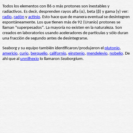
Todos los elementos con 86 o más protones son inestables y
radiactivos. Es decir, desprenden rayos alfa (α), beta (β) y gama (γ) ver:
radio
,
radón
y
actinio
. Esto hace que de manera eventual se desintegren
espontáneamente. Los que tienen más de 92 (Uranio) protones se
llaman "superpesados". La mayoría no existen en la naturaleza. Son
creados en laboratorios usando aceleradores de partículas y sólo duran
una fracción de segundo antes de desintegrarse.
Seaborg y su equipo también identificaron/produjeron el
plutonio
,
americio
,
curio
,
berquelio
,
californio
,
einstenio
,
mendelevio
,
nobelio
. De
ahí que al
unnilhexio
lo llamaron
Seaborgium
.