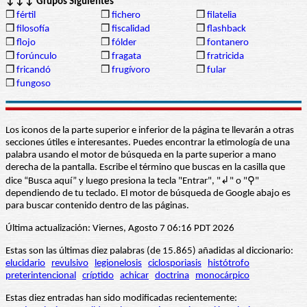
↓↓↓ Grupos Siguientes
❒
fértil
❒
fichero
❒
filatelia
❒
filosofía
❒
fiscalidad
❒
flashback
❒
flojo
❒
fólder
❒
fontanero
❒
forúnculo
❒
fragata
❒
fratricida
❒
fricandó
❒
frugívoro
❒
fular
❒
fungoso
Los iconos de la parte superior e inferior de la página te llevarán a otras
secciones útiles e interesantes. Puedes encontrar la etimología de una
palabra usando el motor de búsqueda en la parte superior a mano
derecha de la pantalla. Escribe el término que buscas en la casilla que
dice “Busca aquí” y luego presiona la tecla "Entrar", "↲" o "⚲"
dependiendo de tu teclado. El motor de búsqueda de Google abajo es
para buscar contenido dentro de las páginas.
Última actualización: Viernes, Agosto 7 06:16 PDT 2026
Estas son las últimas diez palabras (de 15.865) añadidas al diccionario:
elucidario
revulsivo
legionelosis
ciclosporiasis
histótrofo
preterintencional
críptido
achicar
doctrina
monocárpico
Estas diez entradas han sido modificadas recientemente: