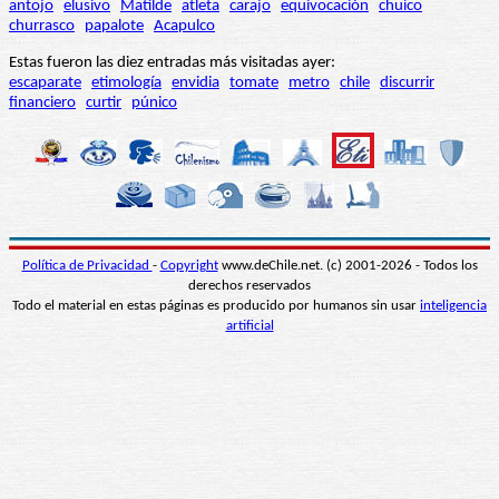
antojo
elusivo
Matilde
atleta
carajo
equivocación
chuico
churrasco
papalote
Acapulco
Estas fueron las diez entradas más visitadas ayer:
escaparate
etimología
envidia
tomate
metro
chile
discurrir
financiero
curtir
púnico
Política de Privacidad
-
Copyright
www.deChile.net. (c) 2001-2026 - Todos los
derechos reservados
Todo el material en estas páginas es producido por humanos sin usar
inteligencia
artificial