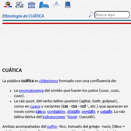
Etimología de CUÁTICA
CUÁTICA
La palabra
cuática
es
chilenismo
formado con una confluencia de:
La
onomatopeya
del sonido que hacen los patos (
cuac, cuac,
cuac
).
La raíz
quat
, del verbo latino
quatere
(agitar, batir, golpear),
como en
cuaco
y variantes (
cas
-
cus - cut -,
etc.) que aparecen en
voces como
cas
co
,
con
cus
ión
,
dis
cut
ir
.
per
cut
ir
, y
sa
cud
ir
. La raíz
latina deriva del
indoeuropeo
*
kwet
- (sacudir).
Ambas acompañadas del
sufijo
-tico, tomado del griego -τικός (tikos =