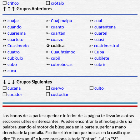
❒
crítico
❒
crótalo
↑↑↑ Grupos Anteriores
➳
cuajar
➳
Cuajimalpa
➳
cual
➳
cuando
➳
cuanto
➳
cuarentena
➳
cuaresma
➳
cuartán
➳
cuartel
➳
cuarteto
➳
cuarzo
➳
cuasi
➳
Cuasimodo
✰ cuática
➳
cuatrimestral
➳
cuatro
➳
Cuauhtémoc
➳
Cuba
➳
cubículo
➳
cubil
➳
cubilete
➳
cubo
➳
cubrebocas
➳
cubrir
➳
cuca
↓↓↓ Grupos Siguientes
❒
cucaña
❒
cuervo
❒
culto
❒
curador
❒
custodiar
Los iconos de la parte superior e inferior de la página te llevarán a otras
secciones útiles e interesantes. Puedes encontrar la etimología de una
palabra usando el motor de búsqueda en la parte superior a mano
derecha de la pantalla. Escribe el término que buscas en la casilla que
dice “Busca aquí” y luego presiona la tecla "Entrar", "↲" o "⚲"