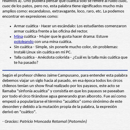
relativos a). Uno pudiera pensar que cuática sólo se refiere al ruido
cuac,
cuac
de los patos, pero no, esta palabra tiene significados mucho más
amplios como: escandaloso, extravagante, loco, raro, etc. La podemos
encontrar en expresiones como:
Armar cuática - Hacer un escándalo: Los estudiantes comenzaron
armar cuática frente a las oficina del rector.
Mina
cuática - Mujer que le gusta hacer drama: Estuve
pololeando
con una mina cuática.
Sin cuática - Simple, sin ponerle mucho color, sin problemas:
Instalé Linux sin cuática en mi PC.
Talla cuática - Anécdota colorida - ¿Cuál es la talla más cuática que
te ha pasado?
Según el profesor chileno Jaime Campusano, para entender esta palabra
debemos viajar un siglo hacia al pasado, en esa época todos los circos
chilenos tenían un show final realizado por los payasos, este acto se
llamaba "sinfonía acuática" y consistía en que los payasos se paseaban
por todo el circo tirándose agua generando gran alboroto. Fue así como
empezó a popularizarse el término "acuático" como sinónimo de este
desorden y debido a la mutación propia de la palabra, la expresión
derivó en "cuático".
- Gracias: Patricio Moncada Retamal (Patomón)