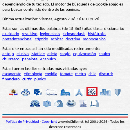
dependiendo de tu teclado. El motor de búsqueda de Google abajo es
para buscar contenido dentro de las páginas.
Última actualización: Viernes, Agosto 7 06:16 PDT 2026
Estas son las últimas diez palabras (de 15.865) añadidas al diccionario:
elucidario
revulsivo
legionelosis
ciclosporiasis
histótrofo
preterintencional
críptido
achicar
doctrina
monocárpico
Estas diez entradas han sido modificadas recientemente:
antojo
elusivo
Matilde
atleta
carajo
equivocación
chuico
churrasco
papalote
Acapulco
Estas fueron las diez entradas más visitadas ayer:
escaparate
etimología
envidia
tomate
metro
chile
discurrir
financiero
curtir
púnico
Política de Privacidad
-
Copyright
www.deChile.net. (c) 2001-2026 - Todos los
derechos reservados