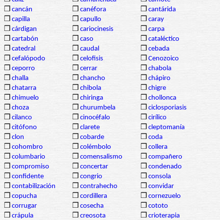
❒
cancán
❒
canéfora
❒
cantárida
❒
capilla
❒
capullo
❒
caray
❒
cárdigan
❒
cariocinesis
❒
carpa
❒
cartabón
❒
caso
❒
cataléctico
❒
catedral
❒
caudal
❒
cebada
❒
cefalópodo
❒
celofisis
❒
Cenozoico
❒
ceporro
❒
cerrar
❒
chabola
❒
challa
❒
chancho
❒
chápiro
❒
chatarra
❒
chibola
❒
chigre
❒
chimuelo
❒
chiringa
❒
chollonca
❒
choza
❒
churumbela
❒
ciclosporiasis
❒
cilanco
❒
cinocéfalo
❒
cirílico
❒
citófono
❒
clarete
❒
cleptomanía
❒
clon
❒
cobarde
❒
coda
❒
cohombro
❒
colémbolo
❒
collera
❒
columbario
❒
comensalismo
❒
compañero
❒
compromiso
❒
concertar
❒
condenado
❒
confidente
❒
congrio
❒
consola
❒
contabilización
❒
contrahecho
❒
convidar
❒
copucha
❒
cordillera
❒
cornezuelo
❒
corrugar
❒
cosecha
❒
cototo
❒
crápula
❒
creosota
❒
crioterapia