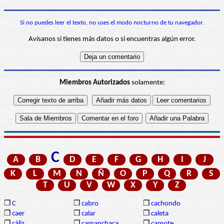
Si no puedes leer el texto, no uses el modo nocturno de tu navegador.
Avísanos si tienes más datos o si encuentras algún error.
Miembros Autorizados
solamente:
C
A
B
D
E
F
G
H
I
J
K
L
M
N
Ñ
O
P
Q
R
S
T
U
V
W
X
Y
Z
❒
C
❒
cabro
❒
cachondo
❒
caer
❒
calar
❒
caleta
❒
cáliz
❒
camanchaca
❒
camote