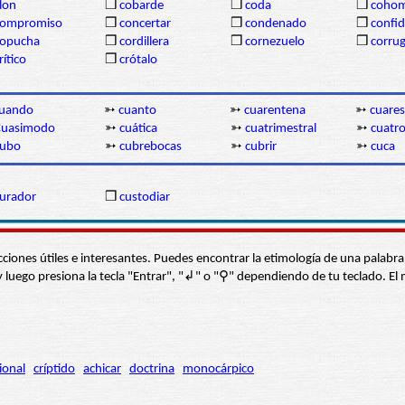
lon
❒
cobarde
❒
coda
❒
coho
compromiso
❒
concertar
❒
condenado
❒
confi
copucha
❒
cordillera
❒
cornezuelo
❒
corru
rítico
❒
crótalo
uando
➳
cuanto
➳
cuarentena
➳
cuare
Cuasimodo
➳
cuática
➳
cuatrimestral
➳
cuatr
cubo
➳
cubrebocas
➳
cubrir
➳
cuca
urador
❒
custodiar
s secciones útiles e interesantes. Puedes encontrar la etimología de una pal
í” y luego presiona la tecla "Entrar", "↲" o "⚲" dependiendo de tu teclado.
ional
críptido
achicar
doctrina
monocárpico