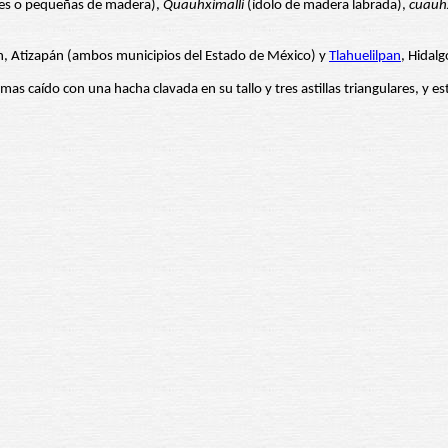
des o pequeñas de madera),
Quauhximalli
(ídolo de madera labrada),
cuauh
, Atizapán (ambos municipios del Estado de México) y
Tlahuelilpan
, Hidalg
amas caído con una hacha clavada en su tallo y tres astillas triangulares, y