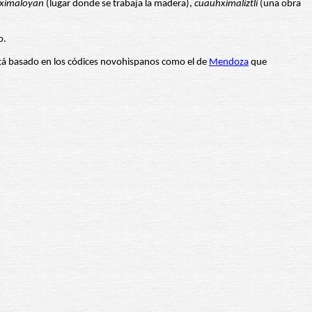
ximaloyan
(lugar donde se trabaja la madera),
cuauhximaliztli
(una obra
o.
 está basado en los códices novohispanos como el de
Mendoza
que