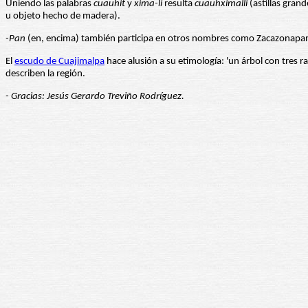
Uniendo las palabras
cuauhit
y
xima-li
resulta
cuauhximalli
(astillas gran
u objeto hecho de madera).
-Pan
(en, encima) también participa en otros nombres como Zacazonapan
El
escudo de Cuajimalpa
hace alusión a su etimología: 'un árbol con tres r
describen la región.
- Gracias: Jesús Gerardo Treviño Rodríguez.