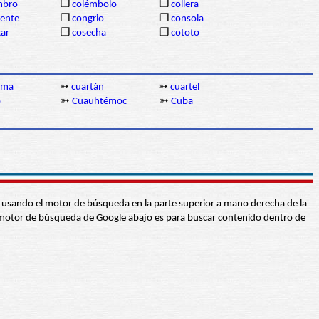
mbro
❒
colémbolo
❒
collera
dente
❒
congrio
❒
consola
gar
❒
cosecha
❒
cototo
sma
➳
cuartán
➳
cuartel
o
➳
Cuauhtémoc
➳
Cuba
abra usando el motor de búsqueda en la parte superior a mano derecha de la
 El motor de búsqueda de Google abajo es para buscar contenido dentro de