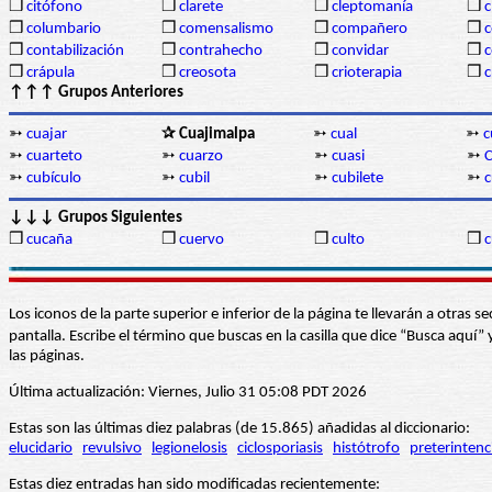
❒
citófono
❒
clarete
❒
cleptomanía
❒
c
❒
columbario
❒
comensalismo
❒
compañero
❒
❒
contabilización
❒
contrahecho
❒
convidar
❒
❒
crápula
❒
creosota
❒
crioterapia
❒
c
↑↑↑ Grupos Anteriores
➳
cuajar
✰ Cuajimalpa
➳
cual
➳
c
➳
cuarteto
➳
cuarzo
➳
cuasi
➳
➳
cubículo
➳
cubil
➳
cubilete
➳
↓↓↓ Grupos Siguientes
❒
cucaña
❒
cuervo
❒
culto
❒
c
Los iconos de la parte superior e inferior de la página te llevarán a otra
pantalla. Escribe el término que buscas en la casilla que dice “Busca aqu
las páginas.
Última actualización: Viernes, Julio 31 05:08 PDT 2026
Estas son las últimas diez palabras (de 15.865) añadidas al diccionario:
elucidario
revulsivo
legionelosis
ciclosporiasis
histótrofo
preterintenc
Estas diez entradas han sido modificadas recientemente: