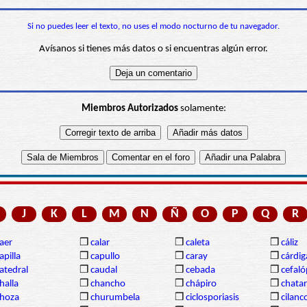
Si no puedes leer el texto, no uses el modo nocturno de tu navegador.
Avísanos si tienes más datos o si encuentras algún error.
Miembros Autorizados
solamente:
J
K
L
M
N
Ñ
O
P
Q
R
aer
❒
calar
❒
caleta
❒
cáliz
apilla
❒
capullo
❒
caray
❒
cárdi
atedral
❒
caudal
❒
cebada
❒
cefal
halla
❒
chancho
❒
chápiro
❒
chatar
hoza
❒
churumbela
❒
ciclosporiasis
❒
cilanc