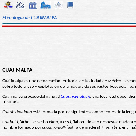
Etimología de CUAJIMALPA
CUAJIMALPA
Cuajimalpa
es una demarcación territorial de la Ciudad de México. Se enc
sobre todo al uso y explotación de la madera de sus vastos bosques, he
Cuajimalpa procede del náhuatl
Cuauhximalpan
, una localidad dependien
tributaria.
Cuauhximalpan
está formada por los siguientes componentes de la lengu
Cuahuitl
, 'árbol'; el verbo
xima
,
ximali
, 'labrar, dolar o desbastar madera o 
nombre formado por
cuauhximalli
(astilla de madera) +
-pan
(en, encima)