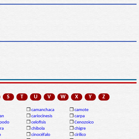
S
T
U
V
W
X
Y
Z
❒
camanchaca
❒
camote
gan
❒
cariocinesis
❒
carpa
ópodo
❒
celofisis
❒
Cenozoico
ra
❒
chibola
❒
chigre
o
❒
cinocéfalo
❒
cirílico