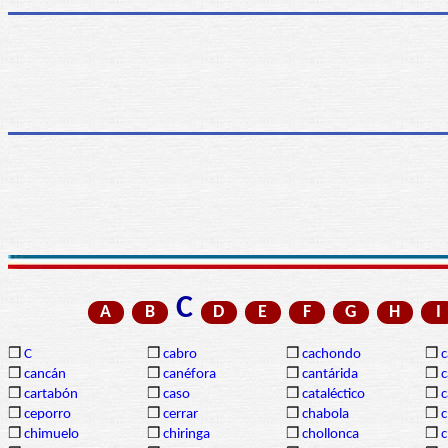
C
A
B
D
E
F
G
H
I
❒
C
❒
cabro
❒
cachondo
❒
c
❒
cancán
❒
canéfora
❒
cantárida
❒
c
❒
cartabón
❒
caso
❒
cataléctico
❒
c
❒
ceporro
❒
cerrar
❒
chabola
❒
c
❒
chimuelo
❒
chiringa
❒
chollonca
❒
c