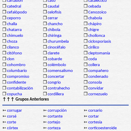
❒
cartabón
❒
caso
❒
cataléctico
❒
catedral
❒
caudal
❒
cebada
❒
cefalópodo
❒
celofisis
❒
Cenozoico
❒
ceporro
❒
cerrar
❒
chabola
❒
challa
❒
chancho
❒
chápiro
❒
chatarra
❒
chibola
❒
chigre
❒
chimuelo
❒
chiringa
❒
chollonca
❒
choza
❒
churumbela
❒
ciclosporiasis
❒
cilanco
❒
cinocéfalo
❒
cirílico
❒
citófono
❒
clarete
❒
cleptomanía
❒
clon
❒
cobarde
❒
coda
❒
cohombro
❒
colémbolo
❒
collera
❒
columbario
❒
comensalismo
❒
compañero
❒
compromiso
❒
concertar
❒
condenado
❒
confidente
❒
congrio
❒
consola
❒
contabilización
❒
contrahecho
❒
convidar
❒
copucha
❒
cordillera
❒
cornezuelo
↑↑↑ Grupos Anteriores
➳
corrugar
➳
corrupción
➳
corsario
➳
corsé
➳
cortante
➳
cortar
➳
corte
➳
cortejo
➳
cortesía
➳
córtex
➳
corteza
➳
corticoesteroide