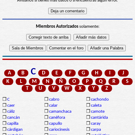
Avísanos si tienes más datos o si encuentras algún error.
Miembros Autorizados
solamente:
C
A
B
D
E
F
G
H
I
J
K
L
M
N
Ñ
O
P
Q
R
S
T
U
V
W
X
Y
Z
❒
C
❒
cabro
❒
cachondo
❒
caer
❒
calar
❒
caleta
❒
cáliz
❒
camanchaca
❒
camote
❒
cancán
❒
canéfora
❒
cantárida
❒
capilla
❒
capullo
❒
caray
❒
cárdigan
❒
cariocinesis
❒
carpa