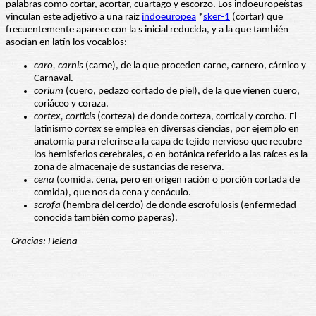
palabras como cortar, acortar, cuartago y escorzo. Los indoeuropeístas
vinculan este adjetivo a una raíz
indoeuropea
*
sker-1
(cortar) que
frecuentemente aparece con la s inicial reducida, y a la que también
asocian en latín los vocablos:
caro, carnis
(carne), de la que proceden carne, carnero, cárnico y
Carnaval.
corium
(cuero, pedazo cortado de piel), de la que vienen cuero,
coriáceo y coraza.
cortex, cortĭcis
(corteza) de donde corteza, cortical y corcho. El
latinismo
cortex
se emplea en diversas ciencias, por ejemplo en
anatomía para referirse a la capa de tejido nervioso que recubre
los hemisferios cerebrales, o en botánica referido a las raíces es la
zona de almacenaje de sustancias de reserva.
cena
(comida, cena
,
pero en origen ración o porción cortada de
comida), que nos da cena y cenáculo.
scrofa
(hembra del cerdo) de donde escrofulosis (enfermedad
conocida también como paperas).
- Gracias: Helena