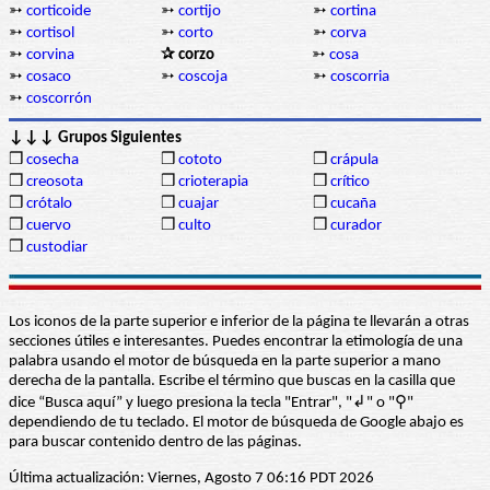
➳
corticoide
➳
cortijo
➳
cortina
➳
cortisol
➳
corto
➳
corva
➳
corvina
✰ corzo
➳
cosa
➳
cosaco
➳
coscoja
➳
coscorria
➳
coscorrón
↓↓↓ Grupos Siguientes
❒
cosecha
❒
cototo
❒
crápula
❒
creosota
❒
crioterapia
❒
crítico
❒
crótalo
❒
cuajar
❒
cucaña
❒
cuervo
❒
culto
❒
curador
❒
custodiar
Los iconos de la parte superior e inferior de la página te llevarán a otras
secciones útiles e interesantes. Puedes encontrar la etimología de una
palabra usando el motor de búsqueda en la parte superior a mano
derecha de la pantalla. Escribe el término que buscas en la casilla que
dice “Busca aquí” y luego presiona la tecla "Entrar", "↲" o "⚲"
dependiendo de tu teclado. El motor de búsqueda de Google abajo es
para buscar contenido dentro de las páginas.
Última actualización: Viernes, Agosto 7 06:16 PDT 2026