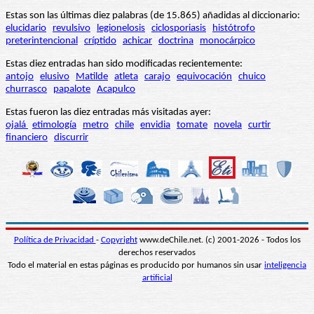
Estas son las últimas diez palabras (de 15.865) añadidas al diccionario:
elucidario
revulsivo
legionelosis
ciclosporiasis
histótrofo
preterintencional
críptido
achicar
doctrina
monocárpico
Estas diez entradas han sido modificadas recientemente:
antojo
elusivo
Matilde
atleta
carajo
equivocación
chuico
churrasco
papalote
Acapulco
Estas fueron las diez entradas más visitadas ayer:
ojalá
etimología
metro
chile
envidia
tomate
novela
curtir
financiero
discurrir
Política de Privacidad
-
Copyright
www.deChile.net. (c) 2001-2026 - Todos los
derechos reservados
Todo el material en estas páginas es producido por humanos sin usar
inteligencia
artificial