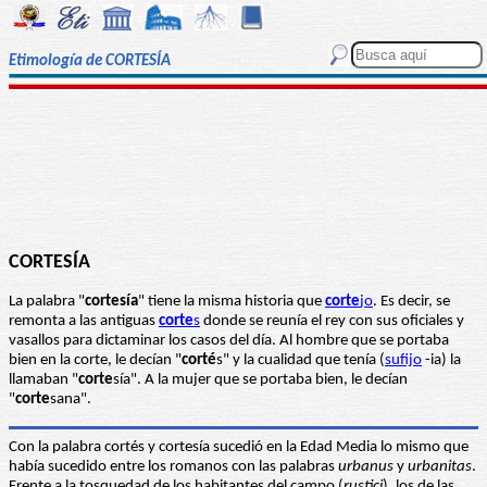
Etimología de CORTESÍA
CORTESÍA
La palabra "
cortesía
" tiene la misma historia que
corte
jo
. Es decir, se
remonta a las antiguas
corte
s
donde se reunía el rey con sus oficiales y
vasallos para dictaminar los casos del día. Al hombre que se portaba
bien en la corte, le decían "
corté
s" y la cualidad que tenía (
sufijo
-ia) la
llamaban "
corte
sía". A la mujer que se portaba bien, le decían
"
corte
sana".
Con la palabra cortés y cortesía sucedió en la Edad Media lo mismo que
había sucedido entre los romanos con las palabras
urbanus
y
urbanitas
.
Frente a la tosquedad de los habitantes del campo (
rustici
), los de las