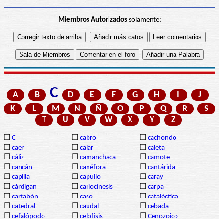
Miembros Autorizados
solamente:
C
A
B
D
E
F
G
H
I
J
K
L
M
N
Ñ
O
P
Q
R
S
T
U
V
W
X
Y
Z
❒
C
❒
cabro
❒
cachondo
❒
caer
❒
calar
❒
caleta
❒
cáliz
❒
camanchaca
❒
camote
❒
cancán
❒
canéfora
❒
cantárida
❒
capilla
❒
capullo
❒
caray
❒
cárdigan
❒
cariocinesis
❒
carpa
❒
cartabón
❒
caso
❒
cataléctico
❒
catedral
❒
caudal
❒
cebada
❒
cefalópodo
❒
celofisis
❒
Cenozoico