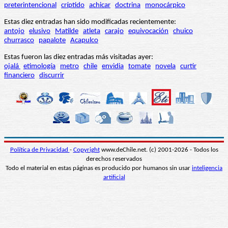
preterintencional
críptido
achicar
doctrina
monocárpico
Estas diez entradas han sido modificadas recientemente:
antojo
elusivo
Matilde
atleta
carajo
equivocación
chuico
churrasco
papalote
Acapulco
Estas fueron las diez entradas más visitadas ayer:
ojalá
etimología
metro
chile
envidia
tomate
novela
curtir
financiero
discurrir
Política de Privacidad
-
Copyright
www.deChile.net. (c) 2001-2026 - Todos los
derechos reservados
Todo el material en estas páginas es producido por humanos sin usar
inteligencia
artificial