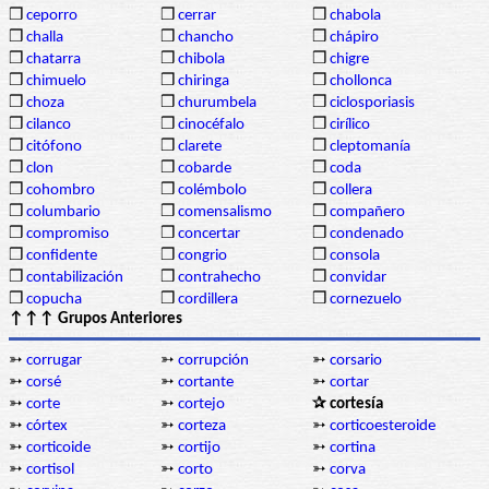
❒
ceporro
❒
cerrar
❒
chabola
❒
challa
❒
chancho
❒
chápiro
❒
chatarra
❒
chibola
❒
chigre
❒
chimuelo
❒
chiringa
❒
chollonca
❒
choza
❒
churumbela
❒
ciclosporiasis
❒
cilanco
❒
cinocéfalo
❒
cirílico
❒
citófono
❒
clarete
❒
cleptomanía
❒
clon
❒
cobarde
❒
coda
❒
cohombro
❒
colémbolo
❒
collera
❒
columbario
❒
comensalismo
❒
compañero
❒
compromiso
❒
concertar
❒
condenado
❒
confidente
❒
congrio
❒
consola
❒
contabilización
❒
contrahecho
❒
convidar
❒
copucha
❒
cordillera
❒
cornezuelo
↑↑↑ Grupos Anteriores
➳
corrugar
➳
corrupción
➳
corsario
➳
corsé
➳
cortante
➳
cortar
➳
corte
➳
cortejo
✰ cortesía
➳
córtex
➳
corteza
➳
corticoesteroide
➳
corticoide
➳
cortijo
➳
cortina
➳
cortisol
➳
corto
➳
corva