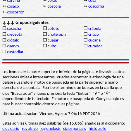
➳
corvina
➳
corzo
➳
cosa
➳
cosaco
➳
coscoja
➳
coscorria
➳
coscorrón
↓↓↓ Grupos Siguientes
❒
cosecha
❒
cototo
❒
crápula
❒
creosota
❒
crioterapia
❒
crítico
❒
crótalo
❒
cuajar
❒
cucaña
❒
cuervo
❒
culto
❒
curador
❒
custodiar
Los iconos de la parte superior e inferior de la página te llevarán a otras
secciones útiles e interesantes. Puedes encontrar la etimología de una
palabra usando el motor de búsqueda en la parte superior a mano
derecha de la pantalla. Escribe el término que buscas en la casilla que
dice “Busca aquí” y luego presiona la tecla "Entrar", "↲" o "⚲"
dependiendo de tu teclado. El motor de búsqueda de Google abajo es
para buscar contenido dentro de las páginas.
Última actualización: Viernes, Agosto 7 06:16 PDT 2026
Estas son las últimas diez palabras (de 15.865) añadidas al diccionario:
elucidario
revulsivo
legionelosis
ciclosporiasis
histótrofo