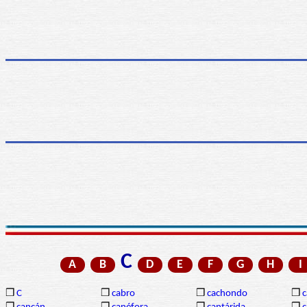
C
A
B
D
E
F
G
H
I
❒
C
❒
cabro
❒
cachondo
❒
c