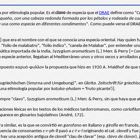
 por etimología popular. Es el
clavo
de especia que el
DRAE
define como "
C
equeño, con una cabeza redonda formada por los pétalos y rodeada de cuatr
se usa como especia en diferentes condimentos
". Como puede verse el DRAE 
] que era el nombre con el que se conocía una especia oriental. Hay quien
"folio de malabatro", "folio índico", "canela de Malabar", por entender un
mática importada de la India,
Syzygium aromaticum
(L.) Merr. & Perry [=
Car
a especie anterior, llegaban al Mediterráneo unos y otros secos y arrollados
mpuesto καρυό-φυλλον la propuesta que hizo en 1920 A. Maidhof de que se t
Neugriechischen (Smyrna und Umgebung)", en
Glotta.
Zeitschrift für griechi
r una etimología popular por
ka
ṭ
uka-phalam
= 'fruto picante')].
iempre "clavo",
Syzygium aromaticum
(L.) Merr. & Perry, sin que haya que a
aciones léxicas en los textos de los médicos tardorromanos, como
cariofilu
aparece en glosarios bajolatinos (André, 172).
a similar, es la que se convirtió en
garofano
en italiano y
girofle
en francés,
ecuencia de consonantes
c-r-ph-ll
pasó a
c-l-v-l
originando el cat.
clavell
y fue 
s hay una acepción antigua de
clavell
"clau de clavar" (esp.
clavo de clavar
),