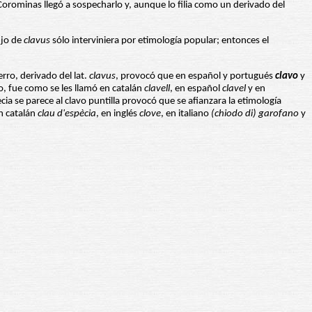
 Corominas llegó a sospecharlo y, aunque lo filia como un derivado del
ujo de
clavus
sólo interviniera por etimología popular; entonces el
erro, derivado del lat.
clavus
, provocó que en español y portugués
clavo
y
o, fue como se les llamó en catalán
clavell
, en español
clavel
y en
pecia se parece al clavo puntilla provocó que se afianzara la etimología
n catalán
clau
d'espècia
, en inglés
clove
, en italiano
(chiodo di) garofano
y