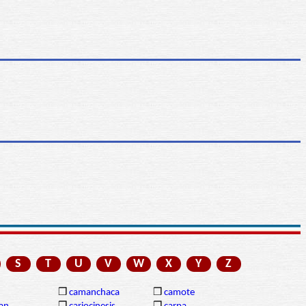
S
T
U
V
W
X
Y
Z
❒
camanchaca
❒
camote