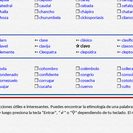
apilla
❒
capullo
❒
caray
❒
cárdi
atedral
❒
caudal
❒
cebada
❒
cefal
halla
❒
chancho
❒
chápiro
❒
chatar
hoza
❒
churumbela
❒
ciclosporiasis
❒
cilanc
laro
➳
clase
➳
clásico
➳
clasif
lavel
➳
clavija
✰ clavo
➳
claxon
lemente
➳
Cleopatra
➳
clepsidra
➳
clepto
coda
❒
cohombro
❒
colémbolo
❒
coller
condenado
❒
confidente
❒
congrio
❒
conso
ornezuelo
❒
corrugar
❒
cosecha
❒
cotot
uajar
❒
cucaña
❒
cuervo
❒
culto
s secciones útiles e interesantes. Puedes encontrar la etimología de una pal
í” y luego presiona la tecla "Entrar", "↲" o "⚲" dependiendo de tu teclado.