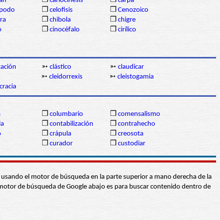
gan
❒
cariocinesis
❒
carpa
ópodo
❒
celofisis
❒
Cenozoico
ra
❒
chibola
❒
chigre
o
❒
cinocéfalo
❒
cirílico
icación
➳
clástico
➳
claudicar
➳
cleidorrexis
➳
cleistogamia
cracia
a
❒
columbario
❒
comensalismo
la
❒
contabilización
❒
contrahecho
o
❒
crápula
❒
creosota
❒
curador
❒
custodiar
abra usando el motor de búsqueda en la parte superior a mano derecha de la
 El motor de búsqueda de Google abajo es para buscar contenido dentro de