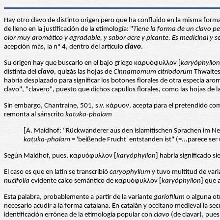
Hay otro clavo de distinto origen pero que ha confluido en la misma forma
de lleno en la justificación de la etimología: "
Tiene la forma de un clavo p
olor muy aromático y agradable, y sabor acre y picante. Es medicinal y 
acepción más, la nº 4, dentro del artículo
clavo
.
Su origen hay que buscarlo en el bajo griego καρυόφυλλον [
karyóphyllon
distinta del
clavo
, quizás las hojas de
Cinnamomum citriodorum
Thwaites 
habría desplazado para significar los botones florales de otra especia aro
clavo", "clavero", puesto que dichos capullos florales, como las hojas de l
Sin embargo, Chantraine, 501, s.v. κάρυον, acepta para el pretendido co
remonta al sánscrito
ka
ṭuka-phalam
[A. Maidhof: "Rückwanderer aus den islamitischen Sprachen im 
ka
ṭ
uka-phalam
= 'beißende Frucht' entstanden ist" (=...parece se
Según Maidhof, pues, καρυόφυλλον [
karyóphyllon
] habría significado s
El caso es que en latín se transcribió
caryophyllum
y tuvo multitud de vari
nucifolia
evidente calco semántico de καρυόφυλλον [
karyóphyllon
] que 
Esta palabra, probablemente a partir de la variante
gariofilum
o alguna otr
necesario acudir a la forma catalana. En catalán y occitano medieval la s
identificación errónea de la etimología popular con
clavo
(de clavar), pue