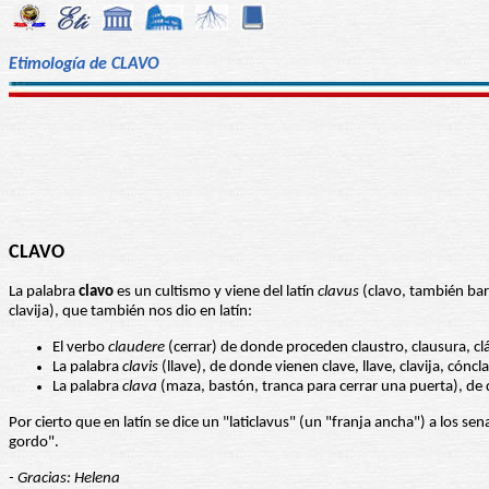
Etimología de CLAVO
CLAVO
La palabra
clavo
es un cultismo y viene del latín
clavus
(clavo, también bar
clavija), que también nos dio en latín:
El verbo
claudere
(cerrar) de donde proceden claustro, clausura, cláusu
La palabra
clavis
(llave), de donde vienen clave, llave, clavija, cóncl
La palabra
clava
(maza, bastón, tranca para cerrar una puerta), de 
Por cierto que en latín se dice un "laticlavus" (un "franja ancha") a los s
gordo".
- Gracias: Helena