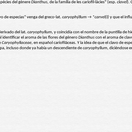
espècies del gènere
Dianthus,
de la família de les cariofil·làcies" (esp.
clavel
).
vo de especias" venga del greco-lat.
caryophýllum
→ *
carvel(l)
y que el infl
rivado del lat.
caryophyllum
, y coincidía con el nombre de la puntilla de hi
 identificar el aroma de las flores del género
Dianthus
con el aroma de clav
de
Caryophyllaceae
, en español cariofiláceas. Y la idea de que el clavo de es
opa, incluso donde ya había un descendiente de
caryophyllum
, diciéndose e