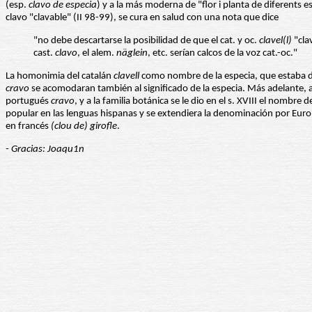
(esp.
clavo de especia
) y a la más moderna de "flor i planta de diferents 
clavo "clavable" (II 98-99), se cura en salud con una nota que dice
"no debe descartarse la posibilidad de que el cat. y oc.
clavel(l)
"cla
cast.
clavo
, el alem.
näglein
, etc. serían calcos de la voz cat.-oc."
La homonimia del catalán
clavell
como nombre de la especia, que estaba de
cravo
se acomodaran también al significado de la especia. Más adelante, al
portugués
cravo
, y a la familia botánica se le dio en el s. XVIII el nombre 
popular en las lenguas hispanas y se extendiera la denominación por Eur
en francés
(clou de) girofle
.
- Gracias: Joaqu1n