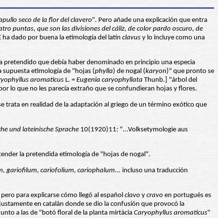
apullo seco de la flor del clavero
". Pero añade una explicación que entra
o puntas, que son las divisiones del cáliz, de color pardo oscuro, de
ha dado por buena la etimología del latín
clavus
y lo incluye como una
 ha pretendido que debía haber denominado en principio una especia
a supuesta etimología de "hojas (
phylla
) de nogal (
karyon
)" que pronto se
yophyllus aromaticus
L. =
Eugenia caryophyllata
Thunb.] "árbol del
 por lo que no les parecía extraño que se confundieran hojas y flores.
rata en realidad de la adaptación al griego de un término exótico que
sche und lateinische Sprache
10(1920)11: "...Volksetymologie aus
tender la pretendida etimología de "hojas de nogal".
m
,
gariofilum
,
cariofolium
,
cariophalum
... incluso una traducción
 pero para explicarse cómo llegó al español
clavo
y
cravo
en portugués es
justamente en catalán donde se dio la confusión que provocó la
 junto a las de "botó floral de la planta mirtàcia
Caryophyllus aromaticus
"