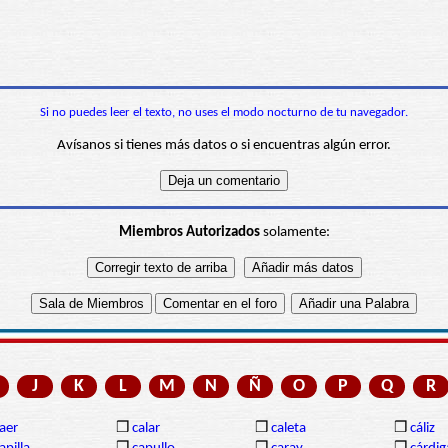
Si no puedes leer el texto, no uses el modo nocturno de tu navegador.
Avísanos si tienes más datos o si encuentras algún error.
Miembros Autorizados
solamente:
J
K
L
M
N
Ñ
O
P
Q
R
aer
❒
calar
❒
caleta
❒
cáliz