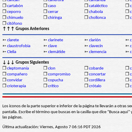
❒
cancán
❒
canéfora
❒
cantárida
❒
c
❒
cartabón
❒
caso
❒
cataléctico
❒
c
❒
ceporro
❒
cerrar
❒
chabola
❒
c
❒
chimuelo
❒
chiringa
❒
chollonca
❒
c
❒
citófono
↑↑↑ Grupos Anteriores
➳
clarete
➳
clarinete
➳
clarión
➳
c
➳
claustrofobia
➳
clave
➳
clavecín
➳
c
➳
Clelia
➳
clemátide
➳
clemencia
➳
c
↓↓↓ Grupos Siguientes
❒
cleptomanía
❒
clon
❒
cobarde
❒
❒
compañero
❒
compromiso
❒
concertar
❒
❒
convidar
❒
copucha
❒
cordillera
❒
c
❒
crioterapia
❒
crítico
❒
crótalo
❒
c
Los iconos de la parte superior e inferior de la página te llevarán a otra
pantalla. Escribe el término que buscas en la casilla que dice “Busca aqu
las páginas.
Última actualización: Viernes, Agosto 7 06:16 PDT 2026