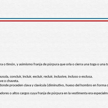
ra o timón, y asimismo franja de púrpura que orla o cierra una toga o una t
la, concluir, incluir, excluir, recluir, inclusive, incluso o esclusa.
ave o chaveta.
donde proceden clava y clavícula (diminutivo, hueso del hombro en forma d
enadores o altos cargos cuya franja de púrpura en la vestimenta era especialm