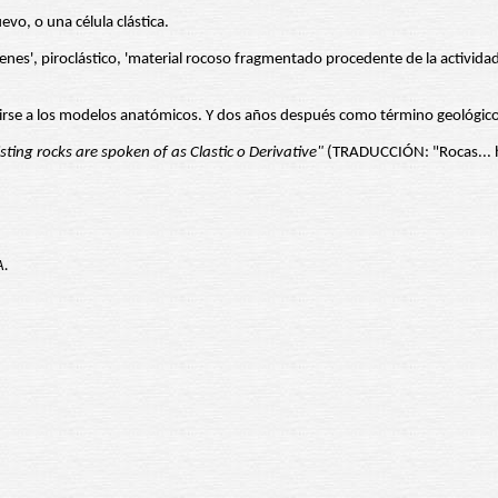
evo, o una célula clástica.
s', piroclástico, 'material rocoso fragmentado procedente de la actividad 
irse a los modelos anatómicos. Y dos años después como término geológico, pa
ting rocks are spoken of as Clastic o Derivative"
(TRADUCCIÓN: "Rocas... h
A.