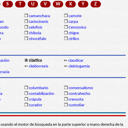
S
T
U
V
W
X
Y
Z
❒
camanchaca
❒
camote
gan
❒
cariocinesis
❒
carpa
ópodo
❒
celofisis
❒
Cenozoico
ra
❒
chibola
❒
chigre
o
❒
cinocéfalo
❒
cirílico
icación
✰ clástico
➳
claudicar
n
➳
cleidorrexis
➳
cleistogamia
cracia
a
❒
columbario
❒
comensalismo
la
❒
contabilización
❒
contrahecho
o
❒
crápula
❒
creosota
❒
curador
❒
custodiar
abra usando el motor de búsqueda en la parte superior a mano derecha de la