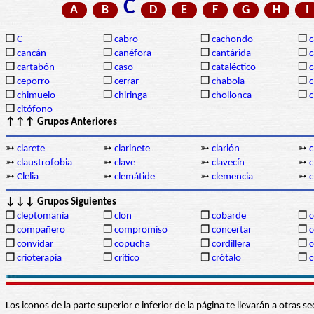
C
A
B
D
E
F
G
H
I
❒
C
❒
cabro
❒
cachondo
❒
c
❒
cancán
❒
canéfora
❒
cantárida
❒
c
❒
cartabón
❒
caso
❒
cataléctico
❒
c
❒
ceporro
❒
cerrar
❒
chabola
❒
c
❒
chimuelo
❒
chiringa
❒
chollonca
❒
c
❒
citófono
↑↑↑ Grupos Anteriores
➳
clarete
➳
clarinete
➳
clarión
➳
c
➳
claustrofobia
➳
clave
➳
clavecín
➳
c
➳
Clelia
➳
clemátide
➳
clemencia
➳
c
↓↓↓ Grupos Siguientes
❒
cleptomanía
❒
clon
❒
cobarde
❒
❒
compañero
❒
compromiso
❒
concertar
❒
❒
convidar
❒
copucha
❒
cordillera
❒
c
❒
crioterapia
❒
crítico
❒
crótalo
❒
c
Los iconos de la parte superior e inferior de la página te llevarán a otra