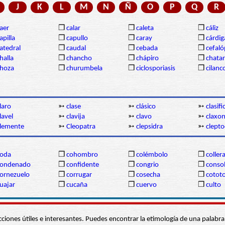
J
K
L
M
N
Ñ
O
P
Q
R
aer
❒
calar
❒
caleta
❒
cáliz
apilla
❒
capullo
❒
caray
❒
cárdi
atedral
❒
caudal
❒
cebada
❒
cefal
halla
❒
chancho
❒
chápiro
❒
chatar
hoza
❒
churumbela
❒
ciclosporiasis
❒
cilanc
laro
➳
clase
➳
clásico
➳
clasif
lavel
➳
clavija
➳
clavo
➳
claxo
lemente
➳
Cleopatra
➳
clepsidra
➳
clepto
coda
❒
cohombro
❒
colémbolo
❒
coller
condenado
❒
confidente
❒
congrio
❒
conso
ornezuelo
❒
corrugar
❒
cosecha
❒
cotot
uajar
❒
cucaña
❒
cuervo
❒
culto
s secciones útiles e interesantes. Puedes encontrar la etimología de una pal