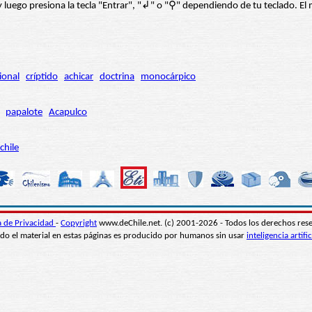
í” y luego presiona la tecla "Entrar", "↲" o "⚲" dependiendo de tu teclado.
ional
críptido
achicar
doctrina
monocárpico
papalote
Acapulco
chile
ca de Privacidad
-
Copyright
www.deChile.net. (c) 2001-2026 - Todos los derechos res
do el material en estas páginas es producido por humanos sin usar
inteligencia artific