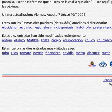
pantalla. Escribe el término que buscas en la casilla que dice “Busca aqu
las páginas.
Última actualización: Viernes, Agosto 7 06:16 PDT 2026
Estas son las últimas diez palabras (de 15.865) añadidas al diccionario:
elucidario
revulsivo
legionelosis
ciclosporiasis
histótrofo
preterintenc
Estas diez entradas han sido modificadas recientemente:
antojo
elusivo
Matilde
atleta
carajo
equivocación
chuico
churrasco
Estas fueron las diez entradas más visitadas ayer:
mito
Dios
tomate
novela
financiero
envidia
metro
discurrir
curtir
Políti
To