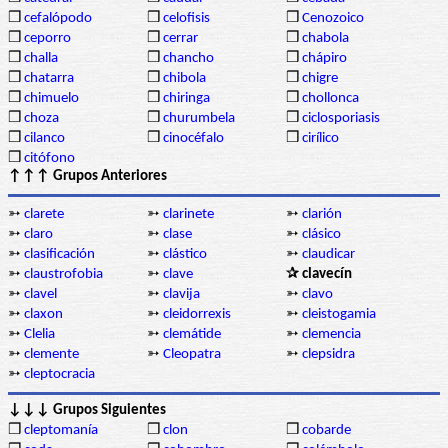
❒
cefalópodo
❒
celofisis
❒
Cenozoico
❒
ceporro
❒
cerrar
❒
chabola
❒
challa
❒
chancho
❒
chápiro
❒
chatarra
❒
chibola
❒
chigre
❒
chimuelo
❒
chiringa
❒
chollonca
❒
choza
❒
churumbela
❒
ciclosporiasis
❒
cilanco
❒
cinocéfalo
❒
cirílico
❒
citófono
↑↑↑ Grupos Anteriores
➳
clarete
➳
clarinete
➳
clarión
➳
claro
➳
clase
➳
clásico
➳
clasificación
➳
clástico
➳
claudicar
➳
claustrofobia
➳
clave
✰ clavecín
➳
clavel
➳
clavija
➳
clavo
➳
claxon
➳
cleidorrexis
➳
cleistogamia
➳
Clelia
➳
clemátide
➳
clemencia
➳
clemente
➳
Cleopatra
➳
clepsidra
➳
cleptocracia
↓↓↓ Grupos Siguientes
❒
cleptomanía
❒
clon
❒
cobarde