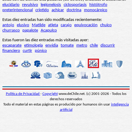
elucidario
revulsivo
legionelosis
ciclosporiasis
histótrofo
preterintencional
críptido
achicar
doctrina
monocárpico
Estas diez entradas han sido modificadas recientemente:
antojo
elusivo
Matilde
atleta
carajo
equivocación
chuico
churrasco
papalote
Acapulco
Estas fueron las diez entradas más visitadas ayer:
escaparate
etimología
envidia
tomate
metro
chile
discurrir
financiero
curtir
púnico
Política de Privacidad
-
Copyright
www.deChile.net. (c) 2001-2026 - Todos los
derechos reservados
Todo el material en estas páginas es producido por humanos sin usar
inteligencia
artificial