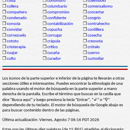
❒
coda
❒
cohombro
❒
colémbolo
❒
collera
❒
columbario
❒
comensalismo
❒
compañero
❒
compromiso
❒
concertar
❒
condenado
❒
confidente
❒
congrio
❒
consola
❒
contabilización
❒
contrahecho
❒
convidar
❒
copucha
❒
cordillera
❒
cornezuelo
❒
corrugar
❒
cosecha
❒
cototo
❒
crápula
❒
creosota
❒
crioterapia
❒
crítico
❒
crótalo
❒
cuajar
❒
cucaña
❒
cuervo
❒
culto
❒
curador
❒
custodiar
Los iconos de la parte superior e inferior de la página te llevarán a otras
secciones útiles e interesantes. Puedes encontrar la etimología de una
palabra usando el motor de búsqueda en la parte superior a mano
derecha de la pantalla. Escribe el término que buscas en la casilla que
dice “Busca aquí” y luego presiona la tecla "Entrar", "↲" o "⚲"
dependiendo de tu teclado. El motor de búsqueda de Google abajo es
para buscar contenido dentro de las páginas.
Última actualización: Viernes, Agosto 7 06:16 PDT 2026
Estas son las últimas diez palabras (de 15.865) añadidas al diccionario: