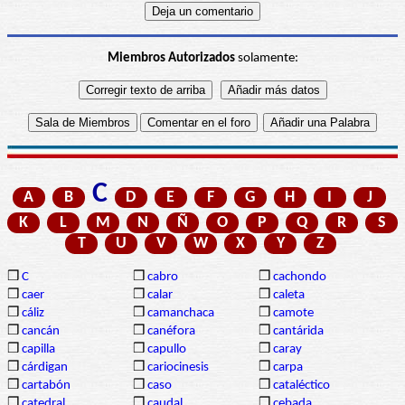
Miembros Autorizados
solamente:
C
A
B
D
E
F
G
H
I
J
K
L
M
N
Ñ
O
P
Q
R
S
T
U
V
W
X
Y
Z
❒
C
❒
cabro
❒
cachondo
❒
caer
❒
calar
❒
caleta
❒
cáliz
❒
camanchaca
❒
camote
❒
cancán
❒
canéfora
❒
cantárida
❒
capilla
❒
capullo
❒
caray
❒
cárdigan
❒
cariocinesis
❒
carpa
❒
cartabón
❒
caso
❒
cataléctico
❒
catedral
❒
caudal
❒
cebada