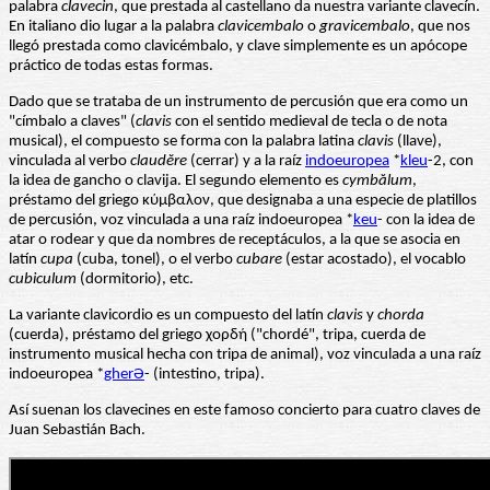
palabra
clavecin
, que prestada al castellano da nuestra variante clavecín.
En italiano dio lugar a la palabra
clavicembalo
o
gravicembalo
, que nos
llegó prestada como clavicémbalo, y clave simplemente es un apócope
práctico de todas estas formas.
Dado que se trataba de un instrumento de percusión que era como un
"címbalo a claves" (
clavis
con el sentido medieval de tecla o de nota
musical), el compuesto se forma con la palabra latina
clavis
(llave),
vinculada al verbo
claudĕre
(cerrar) y a la raíz
indoeuropea
*
kleu
-2, con
la idea de gancho o clavija. El segundo elemento es
cymbălum
,
préstamo del griego κύμβαλον, que designaba a una especie de platillos
de percusión, voz vinculada a una raíz indoeuropea *
keu
- con la idea de
atar o rodear y que da nombres de receptáculos, a la que se asocia en
latín
cupa
(cuba, tonel), o el verbo
cubare
(estar acostado), el vocablo
cubiculum
(dormitorio), etc.
La variante clavicordio es un compuesto del latín
clavis
y
chorda
(cuerda), préstamo del griego χορδή ("chordé", tripa, cuerda de
instrumento musical hecha con tripa de animal), voz vinculada a una raíz
indoeuropea *
gherƏ
- (intestino, tripa).
Así suenan los clavecines en este famoso concierto para cuatro claves de
Juan Sebastián Bach.