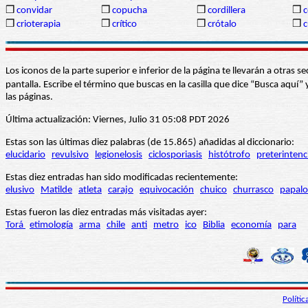
❒
convidar
❒
copucha
❒
cordillera
❒
c
❒
crioterapia
❒
crítico
❒
crótalo
❒
c
Los iconos de la parte superior e inferior de la página te llevarán a otra
pantalla. Escribe el término que buscas en la casilla que dice “Busca aqu
las páginas.
Última actualización: Viernes, Julio 31 05:08 PDT 2026
Estas son las últimas diez palabras (de 15.865) añadidas al diccionario:
elucidario
revulsivo
legionelosis
ciclosporiasis
histótrofo
preterintenc
Estas diez entradas han sido modificadas recientemente:
elusivo
Matilde
atleta
carajo
equivocación
chuico
churrasco
papalo
Estas fueron las diez entradas más visitadas ayer:
Torá
etimología
arma
chile
anti
metro
ico
Biblia
economía
para
Políti