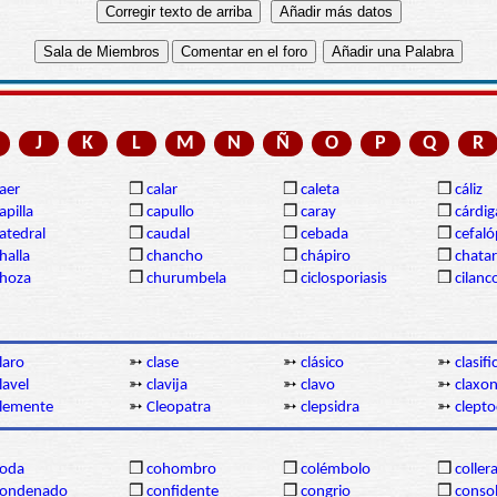
J
K
L
M
N
Ñ
O
P
Q
R
aer
❒
calar
❒
caleta
❒
cáliz
apilla
❒
capullo
❒
caray
❒
cárdi
atedral
❒
caudal
❒
cebada
❒
cefal
halla
❒
chancho
❒
chápiro
❒
chatar
hoza
❒
churumbela
❒
ciclosporiasis
❒
cilanc
laro
➳
clase
➳
clásico
➳
clasif
lavel
➳
clavija
➳
clavo
➳
claxo
lemente
➳
Cleopatra
➳
clepsidra
➳
clepto
coda
❒
cohombro
❒
colémbolo
❒
coller
condenado
❒
confidente
❒
congrio
❒
conso