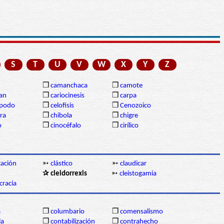
S
T
U
V
W
X
Y
Z
❒
camanchaca
❒
camote
gan
❒
cariocinesis
❒
carpa
ópodo
❒
celofisis
❒
Cenozoico
ra
❒
chibola
❒
chigre
o
❒
cinocéfalo
❒
cirílico
icación
➳
clástico
➳
claudicar
n
✰ cleidorrexis
➳
cleistogamia
cracia
a
❒
columbario
❒
comensalismo
la
❒
contabilización
❒
contrahecho