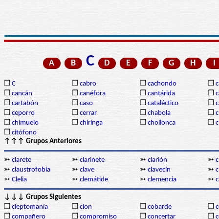
C
A
B
D
E
F
G
H
I
❒
C
❒
cabro
❒
cachondo
❒
c
❒
cancán
❒
canéfora
❒
cantárida
❒
c
❒
cartabón
❒
caso
❒
cataléctico
❒
c
❒
ceporro
❒
cerrar
❒
chabola
❒
c
❒
chimuelo
❒
chiringa
❒
chollonca
❒
c
❒
citófono
↑↑↑ Grupos Anteriores
➳
clarete
➳
clarinete
➳
clarión
➳
c
➳
claustrofobia
➳
clave
➳
clavecín
➳
c
➳
Clelia
➳
clemátide
➳
clemencia
➳
c
↓↓↓ Grupos Siguientes
❒
cleptomanía
❒
clon
❒
cobarde
❒
❒
compañero
❒
compromiso
❒
concertar
❒