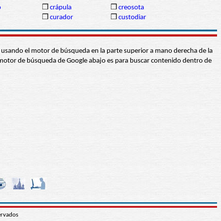
o
❒
crápula
❒
creosota
❒
curador
❒
custodiar
abra usando el motor de búsqueda en la parte superior a mano derecha de la
 El motor de búsqueda de Google abajo es para buscar contenido dentro de
ervados