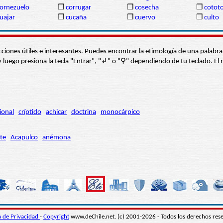
ornezuelo
❒
corrugar
❒
cosecha
❒
cotot
uajar
❒
cucaña
❒
cuervo
❒
culto
s secciones útiles e interesantes. Puedes encontrar la etimología de una pal
í” y luego presiona la tecla "Entrar", "↲" o "⚲" dependiendo de tu teclado.
ional
críptido
achicar
doctrina
monocárpico
te
Acapulco
anémona
ca de Privacidad
-
Copyright
www.deChile.net. (c) 2001-2026 - Todos los derechos res