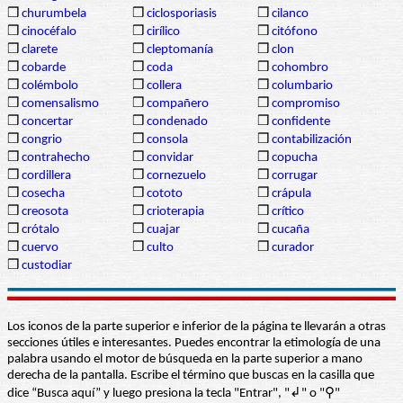
❒
churumbela
❒
ciclosporiasis
❒
cilanco
❒
cinocéfalo
❒
cirílico
❒
citófono
❒
clarete
❒
cleptomanía
❒
clon
❒
cobarde
❒
coda
❒
cohombro
❒
colémbolo
❒
collera
❒
columbario
❒
comensalismo
❒
compañero
❒
compromiso
❒
concertar
❒
condenado
❒
confidente
❒
congrio
❒
consola
❒
contabilización
❒
contrahecho
❒
convidar
❒
copucha
❒
cordillera
❒
cornezuelo
❒
corrugar
❒
cosecha
❒
cototo
❒
crápula
❒
creosota
❒
crioterapia
❒
crítico
❒
crótalo
❒
cuajar
❒
cucaña
❒
cuervo
❒
culto
❒
curador
❒
custodiar
Los iconos de la parte superior e inferior de la página te llevarán a otras
secciones útiles e interesantes. Puedes encontrar la etimología de una
palabra usando el motor de búsqueda en la parte superior a mano
derecha de la pantalla. Escribe el término que buscas en la casilla que
dice “Busca aquí” y luego presiona la tecla "Entrar", "↲" o "⚲"