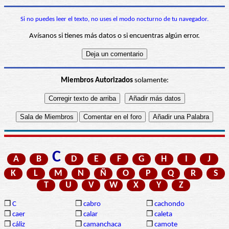
Si no puedes leer el texto, no uses el modo nocturno de tu navegador.
Avísanos si tienes más datos o si encuentras algún error.
Miembros Autorizados
solamente:
C
A
B
D
E
F
G
H
I
J
K
L
M
N
Ñ
O
P
Q
R
S
T
U
V
W
X
Y
Z
❒
C
❒
cabro
❒
cachondo
❒
caer
❒
calar
❒
caleta
❒
cáliz
❒
camanchaca
❒
camote