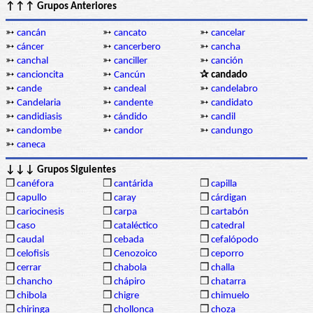
↑↑↑ Grupos Anteriores
➳
cancán
➳
cancato
➳
cancelar
➳
cáncer
➳
cancerbero
➳
cancha
➳
canchal
➳
canciller
➳
canción
➳
cancioncita
➳
Cancún
✰ candado
➳
cande
➳
candeal
➳
candelabro
➳
Candelaria
➳
candente
➳
candidato
➳
candidiasis
➳
cándido
➳
candil
➳
candombe
➳
candor
➳
candungo
➳
caneca
↓↓↓ Grupos Siguientes
❒
canéfora
❒
cantárida
❒
capilla
❒
capullo
❒
caray
❒
cárdigan
❒
cariocinesis
❒
carpa
❒
cartabón
❒
caso
❒
cataléctico
❒
catedral
❒
caudal
❒
cebada
❒
cefalópodo
❒
celofisis
❒
Cenozoico
❒
ceporro
❒
cerrar
❒
chabola
❒
challa
❒
chancho
❒
chápiro
❒
chatarra
❒
chibola
❒
chigre
❒
chimuelo
❒
chiringa
❒
chollonca
❒
choza