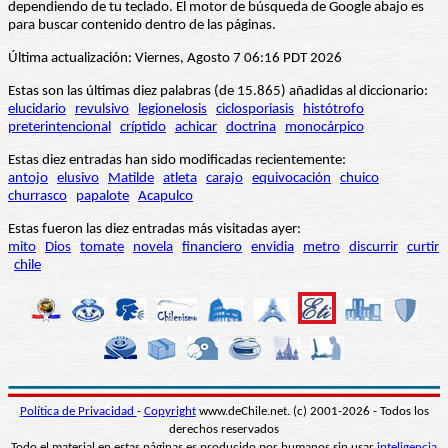
dependiendo de tu teclado. El motor de búsqueda de Google abajo es
para buscar contenido dentro de las páginas.
Última actualización: Viernes, Agosto 7 06:16 PDT 2026
Estas son las últimas diez palabras (de 15.865) añadidas al diccionario:
elucidario
revulsivo
legionelosis
ciclosporiasis
histótrofo
preterintencional
críptido
achicar
doctrina
monocárpico
Estas diez entradas han sido modificadas recientemente:
antojo
elusivo
Matilde
atleta
carajo
equivocación
chuico
churrasco
papalote
Acapulco
Estas fueron las diez entradas más visitadas ayer:
mito
Dios
tomate
novela
financiero
envidia
metro
discurrir
curtir
chile
Política de Privacidad
-
Copyright
www.deChile.net. (c) 2001-2026 - Todos los
derechos reservados
Todo el material en estas páginas es producido por humanos sin usar
inteligencia