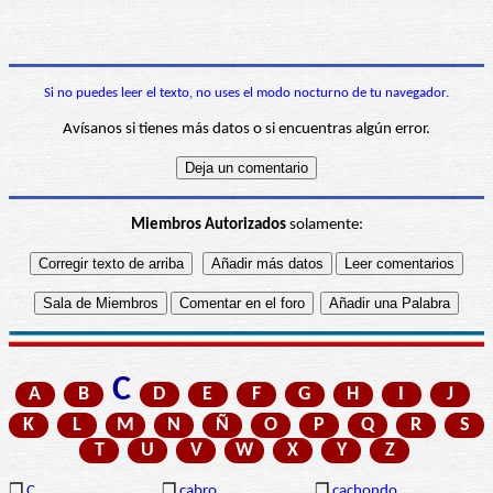
Si no puedes leer el texto, no uses el modo nocturno de tu navegador.
Avísanos si tienes más datos o si encuentras algún error.
Miembros Autorizados
solamente:
C
A
B
D
E
F
G
H
I
J
K
L
M
N
Ñ
O
P
Q
R
S
T
U
V
W
X
Y
Z
❒
C
❒
cabro
❒
cachondo