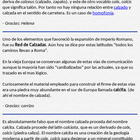
deriva de
calceus
(calzado, zapato), y este de otro vocablo
calx, calcis
que significa talón. Por tanto no hay ninguna relación entre
calzado
y
calzada en el sentido de carretera. Es un caso de
homofonía
.
- Gracias: Helena
Uno de los elementos que favoreció la expansión de Imperio Romano,
fue su
Red de Calzadas
. Aún hoy se dice por estas latitudes "todos los
caminos llevan a Roma".
En la vieja Europa se conservan algunas de estas vías de comunicación
aunque la mayoría han sido "canibalizadas" por las actuales, ya que su
trazado es el mas lógico.
Curiosamente el material empleado para construir el firme de estas vías
era una piedra muy abundante en el sur de Europa llamada
calcita
, (de
ahí el nombre de calzada).
- Gracias: carrizo
Es absolutamente falso que el nombre calzada proceda del nombre
calcita. Calzada procede del latín
calciata
, que es un derivado de
calx,
calcis
(piedra caliza). El nombre calcita es una creación de la geología
moderna a partir de
calx, calcis
para designar a un mineral constituido