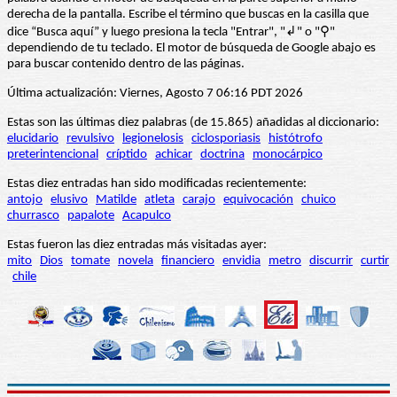
derecha de la pantalla. Escribe el término que buscas en la casilla que
dice “Busca aquí” y luego presiona la tecla "Entrar", "↲" o "⚲"
dependiendo de tu teclado. El motor de búsqueda de Google abajo es
para buscar contenido dentro de las páginas.
Última actualización: Viernes, Agosto 7 06:16 PDT 2026
Estas son las últimas diez palabras (de 15.865) añadidas al diccionario:
elucidario
revulsivo
legionelosis
ciclosporiasis
histótrofo
preterintencional
críptido
achicar
doctrina
monocárpico
Estas diez entradas han sido modificadas recientemente:
antojo
elusivo
Matilde
atleta
carajo
equivocación
chuico
churrasco
papalote
Acapulco
Estas fueron las diez entradas más visitadas ayer:
mito
Dios
tomate
novela
financiero
envidia
metro
discurrir
curtir
chile