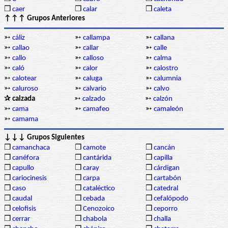
❒
caer
❒
calar
❒
caleta
↑↑↑ Grupos Anteriores
➳
cáliz
➳
callampa
➳
callana
➳
callao
➳
callar
➳
calle
➳
callo
➳
calloso
➳
calma
➳
caló
➳
calor
➳
calostro
➳
calotear
➳
caluga
➳
calumnia
➳
caluroso
➳
calvario
➳
calvo
✰ calzada
➳
calzado
➳
calzón
➳
cama
➳
camafeo
➳
camaleón
➳
camama
↓↓↓ Grupos Siguientes
❒
camanchaca
❒
camote
❒
cancán
❒
canéfora
❒
cantárida
❒
capilla
❒
capullo
❒
caray
❒
cárdigan
❒
cariocinesis
❒
carpa
❒
cartabón
❒
caso
❒
cataléctico
❒
catedral
❒
caudal
❒
cebada
❒
cefalópodo
❒
celofisis
❒
Cenozoico
❒
ceporro
❒
cerrar
❒
chabola
❒
challa