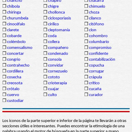
❒
chancho
❒
chápiro
❒
chatarra
❒
chibola
❒
chigre
❒
chimuelo
❒
chiringa
❒
chollonca
❒
choza
❒
churumbela
❒
ciclosporiasis
❒
cilanco
❒
cinocéfalo
❒
cirílico
❒
citófono
❒
clarete
❒
cleptomanía
❒
clon
❒
cobarde
❒
coda
❒
cohombro
❒
colémbolo
❒
collera
❒
columbario
❒
comensalismo
❒
compañero
❒
compromiso
❒
concertar
❒
condenado
❒
confidente
❒
congrio
❒
consola
❒
contabilización
❒
contrahecho
❒
convidar
❒
copucha
❒
cordillera
❒
cornezuelo
❒
corrugar
❒
cosecha
❒
cototo
❒
crápula
❒
creosota
❒
crioterapia
❒
crítico
❒
crótalo
❒
cuajar
❒
cucaña
❒
cuervo
❒
culto
❒
curador
❒
custodiar
Los iconos de la parte superior e inferior de la página te llevarán a otras
secciones útiles e interesantes. Puedes encontrar la etimología de una
palabra usando el motor de búsqueda en la parte superior a mano