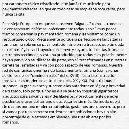
por carbonato cálcico cristalizado, que jamás fue utilizado para
pavimentar calzadas, en que en todo caso se empleaba roca caliza, pero
nunca calcita.
En la vieja Europa no es que se conserven "algunas" calzadas romanas.
Se conservan muchísimas, prácticamente todas. Eso sí, muy pocos
tramos conservan la pavimentación romana y las visitamos como un
resto arqueológico. Precisamente porque la perfección de las calzadas
romanas no sólo en su pavimentación sino en su trazado, que sin duda
era el más lógico y el trayecto más breve y seguro, todas ellas formadas
de tramos rectilíneos, y esto ha producido que todas ellas prácticamente
hayan pervivido reutilizadas sin parar, eso sí, transformadas en nuestras
carreteras, asfaltadas y ya con poco aspecto de vías romanas. Nuestra
red de comunicaciones ha sido básicamente la romana (con algunas
adiciones de los "caminos reales" del s. XVIII) hasta la construcción
masiva de las modernas autopistas del s. XX y XXI. Estas últimas sí
suponen un gran avance y superan a las anteriores en lógica y brevedad
de trazado, sólo porque hoy en día se pueden construir gigantescos
viaductos para salvar valles y desfiladeros, y prácticamente demoler
accidentes graves del terreno o atravesarlos sin más. De modo que si
circulamos por una moderna autopista, gastamos una nueva ruta, pero
si vamos por una carretera corriente entre poblaciones hay un alto
porcentaje de que estemos empleando una ruta abierta por los
romanos.