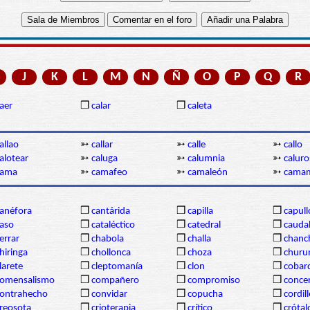
J
K
L
M
N
Ñ
O
P
Q
R
aer
❒
calar
❒
caleta
allao
➳
callar
➳
calle
➳
callo
alotear
➳
caluga
➳
calumnia
➳
calur
cama
➳
camafeo
➳
camaleón
➳
cama
anéfora
❒
cantárida
❒
capilla
❒
capull
aso
❒
cataléctico
❒
catedral
❒
cauda
errar
❒
chabola
❒
challa
❒
chanc
hiringa
❒
chollonca
❒
choza
❒
churu
larete
❒
cleptomanía
❒
clon
❒
cobar
comensalismo
❒
compañero
❒
compromiso
❒
concer
ontrahecho
❒
convidar
❒
copucha
❒
cordil
reosota
❒
crioterapia
❒
crítico
❒
crótal