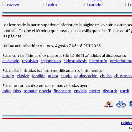
❒
cuervo
❒
culto
❒
curador
❒
c
Los iconos de la parte superior e inferior de la página te llevarán a otra
pantalla. Escribe el término que buscas en la casilla que dice “Busca aqu
las páginas.
Última actualización: Viernes, Agosto 7 06:16 PDT 2026
Estas son las últimas diez palabras (de 15.865) añadidas al diccionario:
elucidario
revulsivo
legionelosis
ciclosporiasis
histótrofo
preterintenc
Estas diez entradas han sido modificadas recientemente:
antojo
elusivo
Matilde
atleta
carajo
equivocación
chuico
churrasco
Estas fueron las diez entradas más visitadas ayer:
mito
Dios
tomate
novela
financiero
envidia
metro
discurrir
curtir
Políti
To