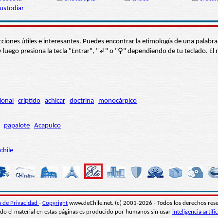
ustodiar
s secciones útiles e interesantes. Puedes encontrar la etimología de una pal
í” y luego presiona la tecla "Entrar", "↲" o "⚲" dependiendo de tu teclado.
ional
críptido
achicar
doctrina
monocárpico
papalote
Acapulco
chile
ca de Privacidad
-
Copyright
www.deChile.net. (c) 2001-2026 - Todos los derechos res
do el material en estas páginas es producido por humanos sin usar
inteligencia artific