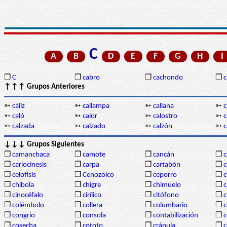
C
A
B
D
E
F
G
H
I
❒
C
❒
cabro
❒
cachondo
❒
c
↑↑↑ Grupos Anteriores
➳
cáliz
➳
callampa
➳
callana
➳
c
➳
caló
➳
calor
➳
calostro
➳
c
➳
calzada
➳
calzado
➳
calzón
➳
↓↓↓ Grupos Siguientes
❒
camanchaca
❒
camote
❒
cancán
❒
c
❒
cariocinesis
❒
carpa
❒
cartabón
❒
c
❒
celofisis
❒
Cenozoico
❒
ceporro
❒
c
❒
chibola
❒
chigre
❒
chimuelo
❒
c
❒
cinocéfalo
❒
cirílico
❒
citófono
❒
c
❒
colémbolo
❒
collera
❒
columbario
❒
❒
congrio
❒
consola
❒
contabilización
❒
c
❒
cosecha
❒
cototo
❒
crápula
❒
c