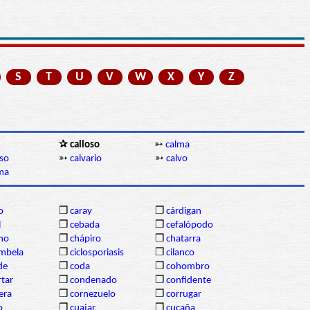
S
T
U
V
W
X
Y
Z
✰ calloso
➳
calma
oso
➳
calvario
➳
calvo
ma
o
❒
caray
❒
cárdigan
l
❒
cebada
❒
cefalópodo
ho
❒
chápiro
❒
chatarra
mbela
❒
ciclosporiasis
❒
cilanco
de
❒
coda
❒
cohombro
tar
❒
condenado
❒
confidente
lera
❒
cornezuelo
❒
corrugar
o
❒
cuajar
❒
cucaña