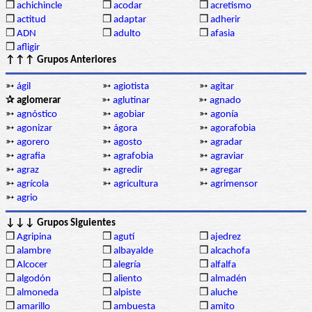
❒
achichincle
❒
acodar
❒
acretismo
❒
actitud
❒
adaptar
❒
adherir
❒
ADN
❒
adulto
❒
afasia
❒
afligir
↑↑↑ Grupos Anteriores
➳
ágil
➳
agiotista
➳
agitar
✰ aglomerar
➳
aglutinar
➳
agnado
➳
agnóstico
➳
agobiar
➳
agonía
➳
agonizar
➳
ágora
➳
agorafobia
➳
agorero
➳
agosto
➳
agradar
➳
agrafia
➳
agrafobia
➳
agraviar
➳
agraz
➳
agredir
➳
agregar
➳
agrícola
➳
agricultura
➳
agrimensor
➳
agrio
↓↓↓ Grupos Siguientes
❒
Agripina
❒
agutí
❒
ajedrez
❒
alambre
❒
albayalde
❒
alcachofa
❒
Alcocer
❒
alegría
❒
alfalfa
❒
algodón
❒
aliento
❒
almadén
❒
almoneda
❒
alpiste
❒
aluche
❒
amarillo
❒
ambuesta
❒
amito