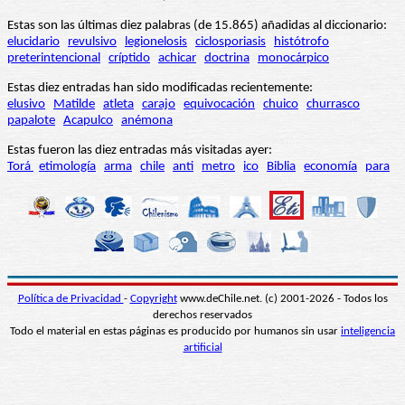
Estas son las últimas diez palabras (de 15.865) añadidas al diccionario:
elucidario
revulsivo
legionelosis
ciclosporiasis
histótrofo
preterintencional
críptido
achicar
doctrina
monocárpico
Estas diez entradas han sido modificadas recientemente:
elusivo
Matilde
atleta
carajo
equivocación
chuico
churrasco
papalote
Acapulco
anémona
Estas fueron las diez entradas más visitadas ayer:
Torá
etimología
arma
chile
anti
metro
ico
Biblia
economía
para
Política de Privacidad
-
Copyright
www.deChile.net. (c) 2001-2026 - Todos los
derechos reservados
Todo el material en estas páginas es producido por humanos sin usar
inteligencia
artificial