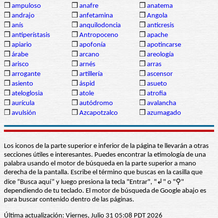
❒
ampuloso
❒
anafre
❒
anatema
❒
andrajo
❒
anfetamina
❒
Angola
❒
anís
❒
anquilodoncia
❒
anticresis
❒
antiperístasis
❒
Antropoceno
❒
apache
❒
apiario
❒
apofonía
❒
apotincarse
❒
árabe
❒
arcano
❒
areología
❒
arisco
❒
arnés
❒
arras
❒
arrogante
❒
artillería
❒
ascensor
❒
asiento
❒
áspid
❒
asueto
❒
ateloglosia
❒
atole
❒
atrofia
❒
aurícula
❒
autódromo
❒
avalancha
❒
avulsión
❒
Azcapotzalco
❒
azumagado
Los iconos de la parte superior e inferior de la página te llevarán a otras
secciones útiles e interesantes. Puedes encontrar la etimología de una
palabra usando el motor de búsqueda en la parte superior a mano
derecha de la pantalla. Escribe el término que buscas en la casilla que
dice “Busca aquí” y luego presiona la tecla "Entrar", "↲" o "⚲"
dependiendo de tu teclado. El motor de búsqueda de Google abajo es
para buscar contenido dentro de las páginas.
Última actualización: Viernes, Julio 31 05:08 PDT 2026