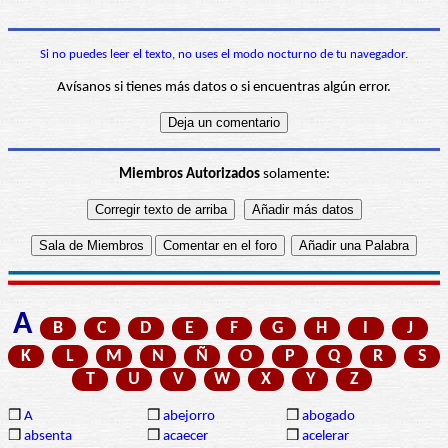
Si no puedes leer el texto, no uses el modo nocturno de tu navegador.
Avísanos si tienes más datos o si encuentras algún error.
Miembros Autorizados
solamente:
A
B
C
D
E
F
G
H
I
J
K
L
M
N
Ñ
O
P
Q
R
S
T
U
V
W
X
Y
Z
❒
A
❒
abejorro
❒
abogado
❒
absenta
❒
acaecer
❒
acelerar