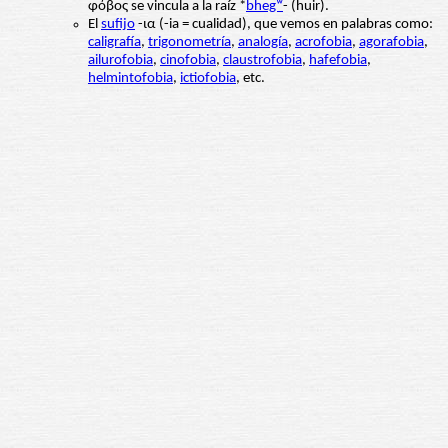
φόβος se vincula a la raíz *
bhegʷ
- (huir).
El
sufijo
-ια (-ia = cualidad), que vemos en palabras como:
caligrafía
,
trigonometría
,
analogía
,
acrofobia
,
agorafobia
,
ailurofobia
,
cinofobia
,
claustrofobia
,
hafefobia
,
helmintofobia
,
ictiofobia
, etc.