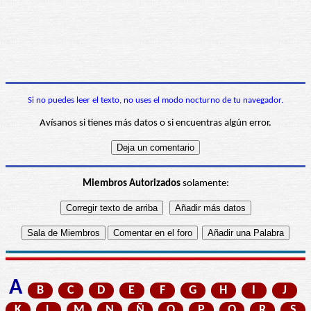
Si no puedes leer el texto, no uses el modo nocturno de tu navegador.
Avísanos si tienes más datos o si encuentras algún error.
Miembros Autorizados
solamente:
A
B
C
D
E
F
G
H
I
J
K
L
M
N
Ñ
O
P
Q
R
S