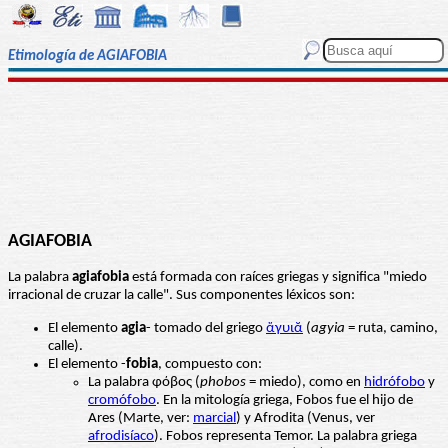
Etimología de AGIAFOBIA
AGIAFOBIA
La palabra
agiafobia
está formada con raíces griegas y significa "miedo
irracional de cruzar la calle". Sus componentes léxicos son:
El elemento
agia
- tomado del griego
ἄγυιᾰ
(
agyia
= ruta, camino,
calle).
El elemento -
fobia
, compuesto con:
La palabra φόβος (
phobos
= miedo), como en
hidrófobo
y
cromófobo
. En la mitología griega, Fobos fue el hijo de
Ares (Marte, ver:
marcial
) y Afrodita (Venus, ver
afrodisíaco
). Fobos representa Temor. La palabra griega