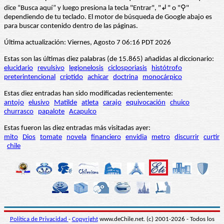
dice “Busca aquí” y luego presiona la tecla "Entrar", "↲" o "⚲"
dependiendo de tu teclado. El motor de búsqueda de Google abajo es
para buscar contenido dentro de las páginas.
Última actualización: Viernes, Agosto 7 06:16 PDT 2026
Estas son las últimas diez palabras (de 15.865) añadidas al diccionario:
elucidario
revulsivo
legionelosis
ciclosporiasis
histótrofo
preterintencional
críptido
achicar
doctrina
monocárpico
Estas diez entradas han sido modificadas recientemente:
antojo
elusivo
Matilde
atleta
carajo
equivocación
chuico
churrasco
papalote
Acapulco
Estas fueron las diez entradas más visitadas ayer:
mito
Dios
tomate
novela
financiero
envidia
metro
discurrir
curtir
chile
Política de Privacidad
-
Copyright
www.deChile.net. (c) 2001-2026 - Todos los