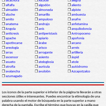
❒
alcachofa
❒
Alcocer
❒
alegría
❒
alfalfa
❒
algodón
❒
aliento
❒
almadén
❒
almoneda
❒
alpiste
❒
aluche
❒
amarillo
❒
ambuesta
❒
amito
❒
ampuloso
❒
anafre
❒
anatema
❒
andrajo
❒
anfetamina
❒
Angola
❒
anís
❒
anquilodoncia
❒
anticresis
❒
antiperístasis
❒
Antropoceno
❒
apache
❒
apiario
❒
apofonía
❒
apotincarse
❒
árabe
❒
arcano
❒
areología
❒
arisco
❒
arnés
❒
arras
❒
arrogante
❒
artillería
❒
ascensor
❒
asiento
❒
áspid
❒
asueto
❒
ateloglosia
❒
atole
❒
atrofia
❒
aurícula
❒
autódromo
❒
avalancha
❒
avulsión
❒
Azcapotzalco
❒
azumagado
Los iconos de la parte superior e inferior de la página te llevarán a otras
secciones útiles e interesantes. Puedes encontrar la etimología de una
palabra usando el motor de búsqueda en la parte superior a mano
derecha de la pantalla. Escribe el término que buscas en la casilla que