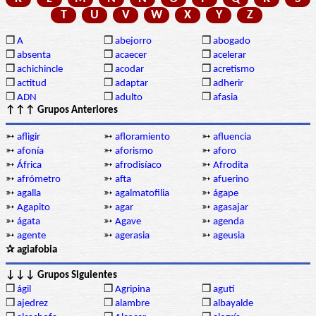
T
U
V
W
X
Y
Z
❒
A
❒
abejorro
❒
abogado
❒
absenta
❒
acaecer
❒
acelerar
❒
achichincle
❒
acodar
❒
acretismo
❒
actitud
❒
adaptar
❒
adherir
❒
ADN
❒
adulto
❒
afasia
↑↑↑ Grupos Anteriores
➳
afligir
➳
afloramiento
➳
afluencia
➳
afonía
➳
aforismo
➳
aforo
➳
África
➳
afrodisíaco
➳
Afrodita
➳
afrómetro
➳
afta
➳
afuerino
➳
agalla
➳
agalmatofilia
➳
ágape
➳
Agapito
➳
agar
➳
agasajar
➳
ágata
➳
Agave
➳
agenda
➳
agente
➳
agerasia
➳
ageusia
✰ agiafobia
↓↓↓ Grupos Siguientes
❒
ágil
❒
Agripina
❒
agutí
❒
ajedrez
❒
alambre
❒
albayalde