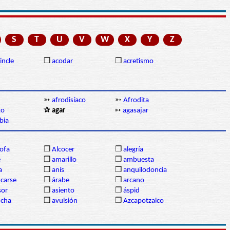
S
T
U
V
W
X
Y
Z
incle
❒
acodar
❒
acretismo
➳
afrodisíaco
➳
Afrodita
to
✰ agar
➳
agasajar
bia
ofa
❒
Alcocer
❒
alegría
e
❒
amarillo
❒
ambuesta
a
❒
anís
❒
anquilodoncia
ncarse
❒
árabe
❒
arcano
sor
❒
asiento
❒
áspid
ncha
❒
avulsión
❒
Azcapotzalco