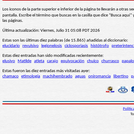
Los iconos de la parte superior e inferior de la página te llevarán a otra
pantalla. Escribe el término que buscas en la casilla que dice “Busca aqu
las páginas.
Última actualización: Viernes, Julio 31 05:08 PDT 2026
Estas son las últimas diez palabras (de 15.865) añadidas al diccionario:
elucidario
revulsivo
legionelosis
ciclosporiasis
histótrofo
preterintenc
Estas diez entradas han sido modificadas recientemente:
elusivo
Matilde
atleta
carajo
equivocación
chuico
churrasco
papalo
Estas fueron las diez entradas más visitadas ayer:
chamaco
etimología
machihembrado
aguas
oniromancia
libertino
p
Políti
To