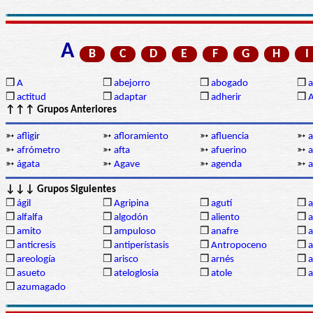
A
B
C
D
E
F
G
H
I
❒
A
❒
abejorro
❒
abogado
❒
a
❒
actitud
❒
adaptar
❒
adherir
❒
↑↑↑ Grupos Anteriores
➳
afligir
➳
afloramiento
➳
afluencia
➳
a
➳
afrómetro
➳
afta
➳
afuerino
➳
a
➳
ágata
➳
Agave
➳
agenda
➳
a
↓↓↓ Grupos Siguientes
❒
ágil
❒
Agripina
❒
agutí
❒
a
❒
alfalfa
❒
algodón
❒
aliento
❒
❒
amito
❒
ampuloso
❒
anafre
❒
❒
anticresis
❒
antiperístasis
❒
Antropoceno
❒
❒
areología
❒
arisco
❒
arnés
❒
a
❒
asueto
❒
ateloglosia
❒
atole
❒
a
❒
azumagado