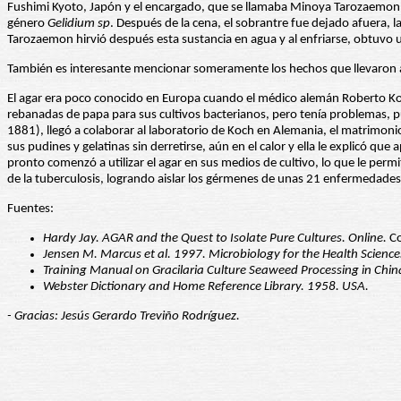
Fushimi Kyoto, Japón y el encargado, que se llamaba Minoya Tarozaemon, 
género
Gelidium sp
. Después de la cena, el sobrantre fue dejado afuera, la
Tarozaemon hirvió después esta sustancia en agua y al enfriarse, obtuvo u
También es interesante mencionar someramente los hechos que llevaron al
El agar era poco conocido en Europa cuando el médico alemán Roberto Koch
rebanadas de papa para sus cultivos bacterianos, pero tenía problemas, pue
1881), llegó a colaborar al laboratorio de Koch en Alemania, el matrimo
sus pudines y gelatinas sin derretirse, aún en el calor y ella le explicó q
pronto comenzó a utilizar el agar en sus medios de cultivo, lo que le perm
de la tuberculosis, logrando aislar los gérmenes de unas 21 enfermedades 
Fuentes:
Hardy Jay. AGAR and the Quest to Isolate Pure Cultures. Online.
Co
Jensen M. Marcus et al. 1997. Microbiology for the Health Science
Training Manual on Gracilaria Culture Seaweed Processing in Chin
Webster Dictionary and Home Reference Library. 1958. USA.
- Gracias: Jesús Gerardo Treviño Rodríguez.