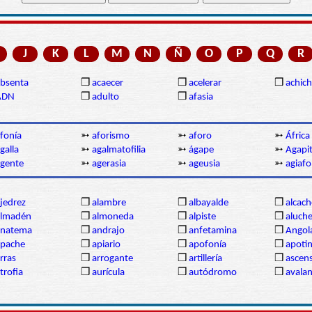
J
K
L
M
N
Ñ
O
P
Q
R
bsenta
❒
acaecer
❒
acelerar
❒
achich
ADN
❒
adulto
❒
afasia
fonía
➳
aforismo
➳
aforo
➳
África
galla
➳
agalmatofilia
➳
ágape
➳
Agapi
gente
➳
agerasia
➳
ageusia
➳
agiafo
jedrez
❒
alambre
❒
albayalde
❒
alcach
almadén
❒
almoneda
❒
alpiste
❒
aluch
anatema
❒
andrajo
❒
anfetamina
❒
Angol
apache
❒
apiario
❒
apofonía
❒
apoti
rras
❒
arrogante
❒
artillería
❒
ascen
trofia
❒
aurícula
❒
autódromo
❒
avala