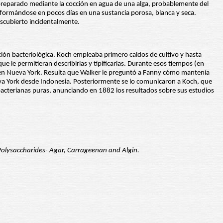
 preparado mediante la cocción en agua de una alga, probablemente del
transformándose en pocos días en una sustancia porosa, blanca y seca.
escubierto incidentalmente.
ión bacteriológica. Koch empleaba primero caldos de cultivo y hasta
e le permitieran describirlas y tipificarlas. Durante esos tiempos (en
a en Nueva York. Resulta que Walker le preguntó a Fanny cómo mantenía
 Nueva York desde Indonesia. Posteriormente se lo comunicaron a Koch, que
s bacterianas puras, anunciando en 1882 los resultados sobre sus estudios
Polysaccharides- Agar, Carrageenan and Algin.