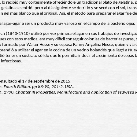
lo recibió muy cortesmente ofreciéndole un tradicional plato de gelatina,
 gelatina se enfrió, pero al día siguiente se derritió y se secó con el sol, 
n gel más blanco que el original. Así, el método para preparar el agar fue d
 agar-agar a ser un producto muy valioso en el campo de la bacteriología:
 (1843-1910) utilizó por vez primera el agar en sus trabajos de investigac
s con esos medios, era muy difícil conseguir colonias de bacterias puras, qu
nio formado por Walter Hesse y su esposa Fanny Angelina Hesse, quien viví
ue aprendió a utilizar el agar en la cocina de un vecino holandés que llegó a
itió tener un sustrato sólido que le permitía inducir el crecimiento de cepa
infecciosas.
nsultado el 17 de septiembre de 2015.
s. Fourth Edition. pp 88-90, 201-2. USA.
a. 1990. Chapter III Properties, Manufacture and application of seaweed 