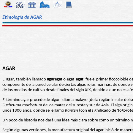
Etimología de AGAR
AGAR
El
agar
, también llamado
agaragar
o
agar-agar
, fue el primer ficocoloide
componente de la pared celular de ciertas algas rojas marinas, de donde 
de los medios de cultivo desde finales del siglo XIX, debido a que no es a
El término agar procede de algún idioma malayo (de la región insular del s
Eucheuma muricatum
de los mares del sureste y sur de Asia. El alga ori
unos 1300 años, donde se le llamó
Kanten
(con el significado de '
tokorot
Un poco de historia nos dará una idea más clara sobre cómo un término 
Según algunas versiones, la manufactura original del agar inició de maner