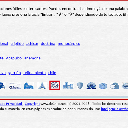
s secciones útiles e interesantes. Puedes encontrar la etimología de una pal
í” y luego presiona la tecla "Entrar", "↲" o "⚲" dependiendo de tu teclado.
ional
críptido
achicar
doctrina
monocárpico
te
Acapulco
anémona
avo
gorrión
refinamiento
chile
ca de Privacidad
-
Copyright
www.deChile.net. (c) 2001-2026 - Todos los derechos res
do el material en estas páginas es producido por humanos sin usar
inteligencia artific