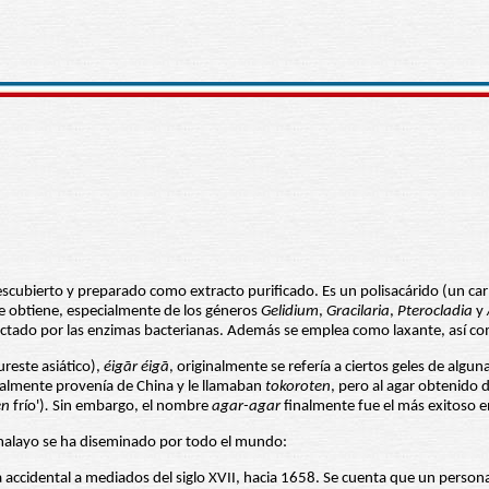
 descubierto y preparado como extracto purificado. Es un polisacárido (un 
se obtiene, especialmente de los géneros
Gelidium
,
Gracilaria
,
Pterocladia
y
fectado por las enzimas bacterianas. Además se emplea como laxante, así como
ureste asiático),
éigār
éigā
, originalmente se refería a ciertos geles de alg
ginalmente provenía de China y le llamaban
tokoroten
, pero al agar obtenido
en
frío')
.
Sin embargo, el nombre
agar-agar
finalmente fue el más exitoso 
malayo se ha diseminado por todo el mundo:
a accidental a mediados del siglo XVII, hacia 1658. Se cuenta que un person