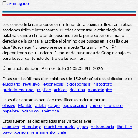
❒
azumagado
Los iconos de la parte superior e inferior de la página te llevarán a otras
secciones útiles e interesantes. Puedes encontrar la etimología de una
palabra usando el motor de búsqueda en la parte superior a mano
derecha de la pantalla. Escribe el término que buscas en la casilla que
dice “Busca aquí” y luego presiona la tecla "Entrar", "↲" o "⚲"
dependiendo de tu teclado. El motor de búsqueda de Google abajo es
para buscar contenido dentro de las páginas.
Última actualización: Viernes, Julio 31 05:08 PDT 2026
Estas son las últimas diez palabras (de 15.865) añadidas al diccionario:
elucidario
revulsivo
legionelosis
ciclosporiasis
histótrofo
preterintencional
críptido
achicar
doctrina
monocárpico
Estas diez entradas han sido modificadas recientemente:
elusivo
Matilde
atleta
carajo
equivocación
chuico
churrasco
papalote
Acapulco
anémona
Estas fueron las diez entradas más visitadas ayer:
chamaco
etimología
machihembrado
aguas
oniromancia
libertino
pavo
gorrión
refinamiento
chile