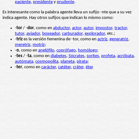
paciente
,
presidente
y
prudente
.
Es interesante como la palabra agente lleva un sufijo -nte que a su vez
indica agente. Hay otros sufijos que indican lo mismo como:
-
tor
/ -
dor
, como en
abductor
,
actor
,
autor
,
impostor
,
tractor
,
tutor
,
aviador
,
boxeador
,
carburador
,
explorador
, etc.;
-
triz
es la versión femenina de -tor, como en
actriz
,
generatriz
,
meretriz
,
motriz
;
-
o
, como en
anglófilo
,
coprófago
,
homólogo
;
-
tes
/ -
ta
, como en
diabetes
,
Sócrates
,
sorites
,
profeta
,
acróbata
,
autómata
,
cosmopolita
,
planeta
,
pirata
;
-
ter
, como en
carácter
,
catéter
,
cráter
,
éter
.