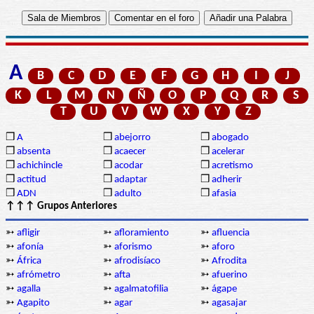
A
B
C
D
E
F
G
H
I
J
K
L
M
N
Ñ
O
P
Q
R
S
T
U
V
W
X
Y
Z
❒
A
❒
abejorro
❒
abogado
❒
absenta
❒
acaecer
❒
acelerar
❒
achichincle
❒
acodar
❒
acretismo
❒
actitud
❒
adaptar
❒
adherir
❒
ADN
❒
adulto
❒
afasia
↑↑↑ Grupos Anteriores
➳
afligir
➳
afloramiento
➳
afluencia
➳
afonía
➳
aforismo
➳
aforo
➳
África
➳
afrodisíaco
➳
Afrodita
➳
afrómetro
➳
afta
➳
afuerino
➳
agalla
➳
agalmatofilia
➳
ágape
➳
Agapito
➳
agar
➳
agasajar