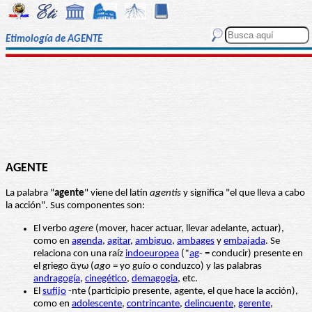
Etimología de AGENTE
AGENTE
La palabra "
agente
" viene del latín
agentis
y significa "el que lleva a cabo
la acción". Sus componentes son:
El verbo
agere
(mover, hacer actuar, llevar adelante, actuar),
como en
agenda
,
agitar
,
ambiguo
,
ambages
y
embajada
. Se
relaciona con una raíz
indoeuropea
(*
ag
- = conducir) presente en
el griego ἄγω (
ago
= yo guío o conduzco) y las palabras
andragogía
,
cinegético
,
demagogia
, etc.
El
sufijo
-nte (participio presente, agente, el que hace la acción),
como en
adolescente
,
contrincante
,
delincuente
,
gerente
,