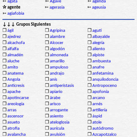
➳
ágata
➳
Agave
➳
agenda
✰ agente
➳
agerasia
➳
ageusia
➳
agiafobia
↓↓↓ Grupos Siguientes
❒
ágil
❒
Agripina
❒
agutí
❒
ajedrez
❒
alambre
❒
albayalde
❒
alcachofa
❒
Alcocer
❒
alegría
❒
alfalfa
❒
algodón
❒
aliento
❒
almadén
❒
almoneda
❒
alpiste
❒
aluche
❒
amarillo
❒
ambuesta
❒
amito
❒
ampuloso
❒
anafre
❒
anatema
❒
andrajo
❒
anfetamina
❒
Angola
❒
anís
❒
anquilodoncia
❒
anticresis
❒
antiperístasis
❒
Antropoceno
❒
apache
❒
apiario
❒
apofonía
❒
apotincarse
❒
árabe
❒
arcano
❒
areología
❒
arisco
❒
arnés
❒
arras
❒
arrogante
❒
artillería
❒
ascensor
❒
asiento
❒
áspid
❒
asueto
❒
ateloglosia
❒
atole
❒
atrofia
❒
aurícula
❒
autódromo
❒
avalancha
❒
avulsión
❒
Azcapotzalco