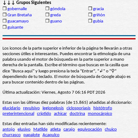
↓↓↓ Grupos Siguientes
❒
gobernalle
❒
góndola
❒
gracia
❒
Gran Bretaña
❒
greda
❒
griñón
❒
guacamayo
❒
guano
❒
gubia
❒
guisante
Los iconos de la parte superior e inferior de la página te llevarán a otras
secciones útiles e interesantes. Puedes encontrar la etimología de una
palabra usando el motor de búsqueda en la parte superior a mano
derecha de la pantalla. Escribe el término que buscas en la casilla que
dice “Busca aquí” y luego presiona la tecla "Entrar", "↲" o "⚲"
dependiendo de tu teclado. El motor de búsqueda de Google abajo es
para buscar contenido dentro de las páginas.
Última actualización: Viernes, Agosto 7 06:16 PDT 2026
Estas son las últimas diez palabras (de 15.865) añadidas al diccionario:
elucidario
revulsivo
legionelosis
ciclosporiasis
histótrofo
preterintencional
críptido
achicar
doctrina
monocárpico
Estas diez entradas han sido modificadas recientemente:
antojo
elusivo
Matilde
atleta
carajo
equivocación
chuico
churrasco
papalote
Acapulco