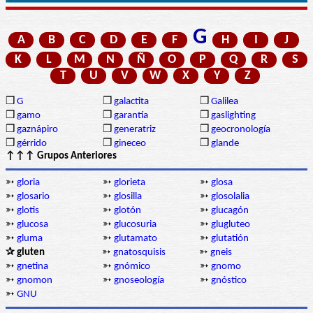
G
A
B
C
D
E
F
H
I
J
K
L
M
N
Ñ
O
P
Q
R
S
T
U
V
W
X
Y
Z
❒
G
❒
galactita
❒
Galilea
❒
gamo
❒
garantía
❒
gaslighting
❒
gaznápiro
❒
generatriz
❒
geocronología
❒
gérrido
❒
gineceo
❒
glande
↑↑↑ Grupos Anteriores
➳
gloria
➳
glorieta
➳
glosa
➳
glosario
➳
glosilla
➳
glosolalia
➳
glotis
➳
glotón
➳
glucagón
➳
glucosa
➳
glucosuria
➳
glugluteo
➳
gluma
➳
glutamato
➳
glutatión
✰ gluten
➳
gnatosquisis
➳
gneis
➳
gnetina
➳
gnómico
➳
gnomo
➳
gnomon
➳
gnoseología
➳
gnóstico
➳
GNU