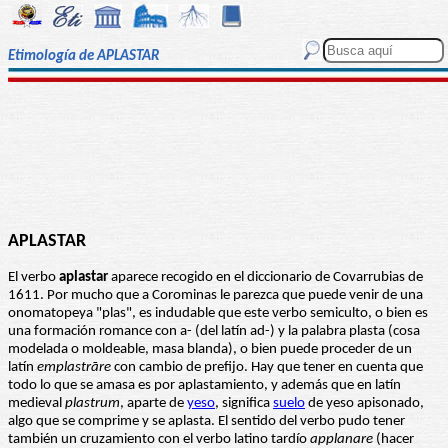
Etimología de APLASTAR
APLASTAR
El verbo
aplastar
aparece recogido en el diccionario de Covarrubias de
1611. Por mucho que a Corominas le parezca que puede venir de una
onomatopeya "plas", es indudable que este verbo semiculto, o bien es
una formación romance con a- (del latín ad-) y la palabra plasta (cosa
modelada o moldeable, masa blanda), o bien puede proceder de un
latín
emplastrāre
con cambio de prefijo. Hay que tener en cuenta que
todo lo que se amasa es por aplastamiento, y además que en latín
medieval
plastrum
, aparte de
yeso
, significa
suelo
de yeso apisonado,
algo que se comprime y se aplasta. El sentido del verbo pudo tener
también un cruzamiento con el verbo latino tardío
applanare
(hacer