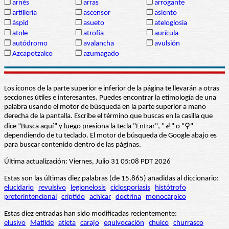
❒
arnés
❒
arras
❒
arrogante
❒
artillería
❒
ascensor
❒
asiento
❒
áspid
❒
asueto
❒
ateloglosia
❒
atole
❒
atrofia
❒
aurícula
❒
autódromo
❒
avalancha
❒
avulsión
❒
Azcapotzalco
❒
azumagado
Los iconos de la parte superior e inferior de la página te llevarán a otras
secciones útiles e interesantes. Puedes encontrar la etimología de una
palabra usando el motor de búsqueda en la parte superior a mano
derecha de la pantalla. Escribe el término que buscas en la casilla que
dice “Busca aquí” y luego presiona la tecla "Entrar", "↲" o "⚲"
dependiendo de tu teclado. El motor de búsqueda de Google abajo es
para buscar contenido dentro de las páginas.
Última actualización: Viernes, Julio 31 05:08 PDT 2026
Estas son las últimas diez palabras (de 15.865) añadidas al diccionario:
elucidario
revulsivo
legionelosis
ciclosporiasis
histótrofo
preterintencional
críptido
achicar
doctrina
monocárpico
Estas diez entradas han sido modificadas recientemente:
elusivo
Matilde
atleta
carajo
equivocación
chuico
churrasco