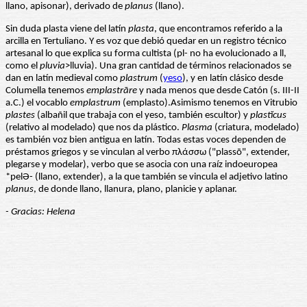
llano, apisonar), derivado de
planus
(llano).
Sin duda plasta viene del latín
plasta
, que encontramos referido a la
arcilla en Tertuliano. Y es voz que debió quedar en un registro técnico
artesanal lo que explica su forma cultista (pl- no ha evolucionado a ll,
como el
pluvia
>lluvia). Una gran cantidad de términos relacionados se
dan en latín medieval como
plastrum
(
yeso
), y en latín clásico desde
Columella tenemos
emplastrāre
y nada menos que desde Catón (s. III-II
a.C.) el vocablo
emplastrum
(emplasto).Asimismo tenemos en Vitrubio
plastes
(albañil que trabaja con el yeso, también escultor) y
plastĭcus
(relativo al modelado) que nos da plástico.
Plasma
(criatura, modelado)
es también voz bien antigua en latín. Todas estas voces dependen de
préstamos griegos y se vinculan al verbo πλάσσω ("plassō", extender,
plegarse y modelar), verbo que se asocia con una raíz indoeuropea
*pelƏ- (llano, extender), a la que también se vincula el adjetivo latino
planus
, de donde llano, llanura, plano, planicie y aplanar.
- Gracias: Helena