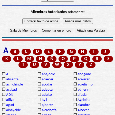
Miembros Autorizados
solamente:
A
B
C
D
E
F
G
H
I
J
K
L
M
N
Ñ
O
P
Q
R
S
T
U
V
W
X
Y
Z
❒
A
❒
abejorro
❒
abogado
❒
absenta
❒
acaecer
❒
acelerar
❒
achichincle
❒
acodar
❒
acretismo
❒
actitud
❒
adaptar
❒
adherir
❒
ADN
❒
adulto
❒
afasia
❒
afligir
❒
ágil
❒
Agripina
❒
agutí
❒
ajedrez
❒
alambre
❒
albayalde
❒
alcachofa
❒
Alcocer