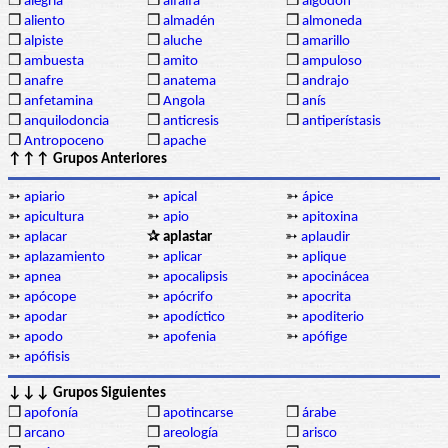
❒
alegría
❒
alfalfa
❒
algodón
❒
aliento
❒
almadén
❒
almoneda
❒
alpiste
❒
aluche
❒
amarillo
❒
ambuesta
❒
amito
❒
ampuloso
❒
anafre
❒
anatema
❒
andrajo
❒
anfetamina
❒
Angola
❒
anís
❒
anquilodoncia
❒
anticresis
❒
antiperístasis
❒
Antropoceno
❒
apache
↑↑↑ Grupos Anteriores
➳
apiario
➳
apical
➳
ápice
➳
apicultura
➳
apio
➳
apitoxina
➳
aplacar
✰ aplastar
➳
aplaudir
➳
aplazamiento
➳
aplicar
➳
aplique
➳
apnea
➳
apocalipsis
➳
apocinácea
➳
apócope
➳
apócrifo
➳
apocrita
➳
apodar
➳
apodíctico
➳
apoditerio
➳
apodo
➳
apofenia
➳
apófige
➳
apófisis
↓↓↓ Grupos Siguientes
❒
apofonía
❒
apotincarse
❒
árabe
❒
arcano
❒
areología
❒
arisco