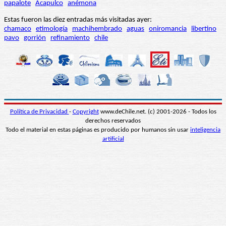
papalote
Acapulco
anémona
Estas fueron las diez entradas más visitadas ayer:
chamaco
etimología
machihembrado
aguas
oniromancia
libertino
pavo
gorrión
refinamiento
chile
Política de Privacidad
-
Copyright
www.deChile.net. (c) 2001-2026 - Todos los
derechos reservados
Todo el material en estas páginas es producido por humanos sin usar
inteligencia
artificial