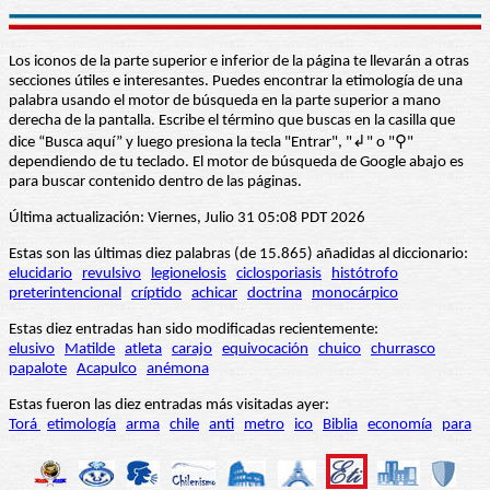
Los iconos de la parte superior e inferior de la página te llevarán a otras
secciones útiles e interesantes. Puedes encontrar la etimología de una
palabra usando el motor de búsqueda en la parte superior a mano
derecha de la pantalla. Escribe el término que buscas en la casilla que
dice “Busca aquí” y luego presiona la tecla "Entrar", "↲" o "⚲"
dependiendo de tu teclado. El motor de búsqueda de Google abajo es
para buscar contenido dentro de las páginas.
Última actualización: Viernes, Julio 31 05:08 PDT 2026
Estas son las últimas diez palabras (de 15.865) añadidas al diccionario:
elucidario
revulsivo
legionelosis
ciclosporiasis
histótrofo
preterintencional
críptido
achicar
doctrina
monocárpico
Estas diez entradas han sido modificadas recientemente:
elusivo
Matilde
atleta
carajo
equivocación
chuico
churrasco
papalote
Acapulco
anémona
Estas fueron las diez entradas más visitadas ayer:
Torá
etimología
arma
chile
anti
metro
ico
Biblia
economía
para