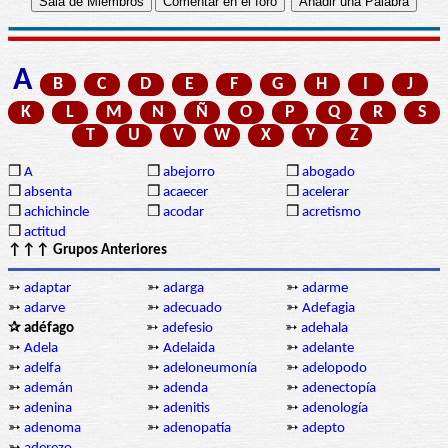
A
B
C
D
E
F
G
H
I
J
K
L
M
N
Ñ
O
P
Q
R
S
T
U
V
W
X
Y
Z
❒
A
❒
abejorro
❒
abogado
❒
absenta
❒
acaecer
❒
acelerar
❒
achichincle
❒
acodar
❒
acretismo
❒
actitud
↑↑↑ Grupos Anteriores
➳
adaptar
➳
adarga
➳
adarme
➳
adarve
➳
adecuado
➳
Adefagia
✰ adéfago
➳
adefesio
➳
adehala
➳
Adela
➳
Adelaida
➳
adelante
➳
adelfa
➳
adeloneumonía
➳
adelopodo
➳
ademán
➳
adenda
➳
adenectopía
➳
adenina
➳
adenitis
➳
adenología
➳
adenoma
➳
adenopatía
➳
adepto