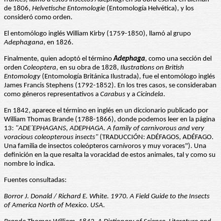
de 1806,
Helvetische Entomologie
(Entomología Helvética), y los
consideró como orden.
El entomólogo inglés William Kirby (1759-1850), llamó al grupo
Adephagana
, en 1826.
Finalmente, quien adoptó el término
Adephaga
, como una sección del
orden
Coleoptera
, en su obra de 1828,
Ilustrations on British
Entomology
(Entomología Británica Ilustrada), fue el entomólogo inglés
James Francis Stephens (1792-1852). En los tres casos, se consideraban
como géneros representativos a
Carabus
y a
Cicindela
.
En 1842, aparece el término en inglés en un diccionario publicado por
William Thomas Brande (1788-1866), donde podemos leer en la página
13:
"ADE´EPHAGANS, ADEPHAGA. A family
of carnivorous and very
voracious coleopterous insects"
(TRADUCCIÓN: ADÉFAGOS, ADÉFAGO.
Una familia de insectos coleópteros carnívoros y muy voraces"). Una
definición en la que resalta la voracidad de estos animales, tal y como su
nombre lo indica.
Fuentes consultadas:
Borror J. Donald / Richard E. White. 1970. A Field Guide to the Insects
of America North of Mexico. USA.