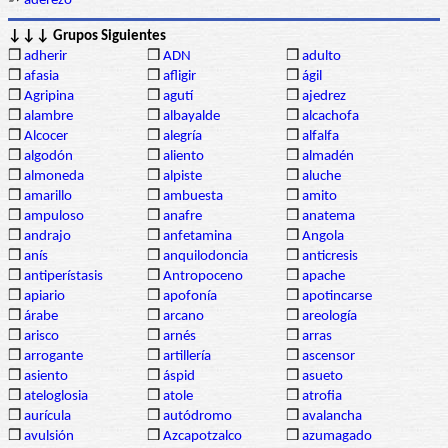
➳
aderezo
↓↓↓ Grupos Siguientes
❒
adherir
❒
ADN
❒
adulto
❒
afasia
❒
afligir
❒
ágil
❒
Agripina
❒
agutí
❒
ajedrez
❒
alambre
❒
albayalde
❒
alcachofa
❒
Alcocer
❒
alegría
❒
alfalfa
❒
algodón
❒
aliento
❒
almadén
❒
almoneda
❒
alpiste
❒
aluche
❒
amarillo
❒
ambuesta
❒
amito
❒
ampuloso
❒
anafre
❒
anatema
❒
andrajo
❒
anfetamina
❒
Angola
❒
anís
❒
anquilodoncia
❒
anticresis
❒
antiperístasis
❒
Antropoceno
❒
apache
❒
apiario
❒
apofonía
❒
apotincarse
❒
árabe
❒
arcano
❒
areología
❒
arisco
❒
arnés
❒
arras
❒
arrogante
❒
artillería
❒
ascensor
❒
asiento
❒
áspid
❒
asueto
❒
ateloglosia
❒
atole
❒
atrofia
❒
aurícula
❒
autódromo
❒
avalancha
❒
avulsión
❒
Azcapotzalco
❒
azumagado