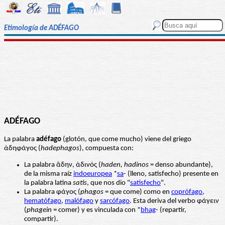
Etimología de ADÉFAGO
ADÉFAGO
La palabra
adéfago
(glotón, que come mucho) viene del griego
ἀδηφάγος (
hadephagos
), compuesta con:
La palabra ἅδην, ἁδινός (
haden, hadinos
= denso abundante),
de la misma raíz
indoeuropea
*
sa
- (lleno, satisfecho) presente en
la palabra latina
satis
, que nos dio "
satisfecho
".
La palabra φάγος (
phagos
= que come) como en
coprófago
,
hematófago
,
malófago
y
sarcófago
. Esta deriva del verbo φάγειν
(
phagein
= comer) y es vinculada con *
bhag
- (repartir,
compartir).